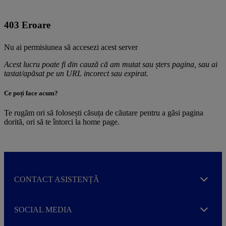
403 Eroare
Nu ai permisiunea să accesezi acest server
Acest lucru poate fi din cauză că am mutat sau șters pagina, sau ai
tastat/apăsat pe un URL incorect sau expirat.
Ce poți face acum?
Te rugăm ori să folosești căsuța de căutare pentru a găsi pagina
dorită, ori să te întorci la home page.
CONTACT ASISTENȚĂ
Expand
SOCIAL MEDIA
Expand