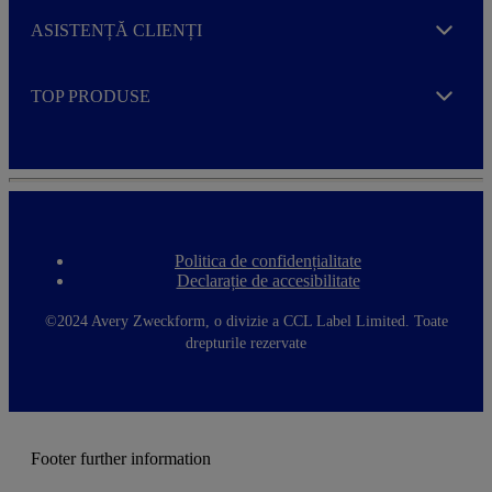
ASISTENȚĂ CLIENȚI
Expand
TOP PRODUSE
Expand
Politica de confidențialitate
F
Declarație de accesibilitate
o
o
t
©2024 Avery Zweckform, o divizie a CCL Label Limited. Toate
e
drepturile rezervate
r
m
e
n
u
Footer further information