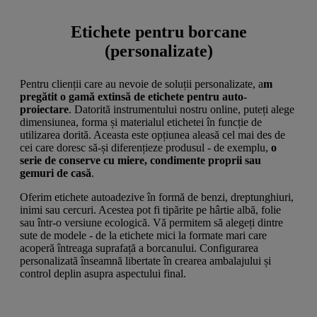
Etichete pentru borcane
(personalizate)
Pentru clienții care au nevoie de soluții personalizate, a
m
pregătit o gamă extinsă de etichete pentru auto-
proiectare
. Datorită instrumentului nostru online, puteți alege
dimensiunea, forma și materialul etichetei în funcție de
utilizarea dorită. Aceasta este opțiunea aleasă cel mai des de
cei care doresc să-și diferențieze produsul - de exemplu,
o
serie de conserve cu miere, condimente proprii sau
gemuri de casă
.
Oferim etichete autoadezive în formă de benzi, dreptunghiuri,
inimi sau cercuri. Acestea pot fi tipărite pe hârtie albă, folie
sau într-o versiune ecologică. Vă permitem să alegeți dintre
sute de modele - de la etichete mici la formate mari care
acoperă întreaga suprafață a borcanului. Configurarea
personalizată înseamnă libertate în crearea ambalajului și
control deplin asupra aspectului final.