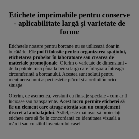
Etichete imprimabile pentru conserve
- aplicabilitate largă și varietate de
forme
Etichetele noastre pentru borcane nu se utilizează doar în
bucătărie.
Ele pot fi folosite pentru organizarea spațiului,
etichetarea probelor în laboratoare sau crearea de
materiale promoționale
. Oferim o varietate de dimensiuni -
de la pătrate mici până la benzi largi care înfășoară întreaga
circumferință a borcanului. Acestea sunt soluții pentru
menținerea unui aspect estetic plăcut și a ordinii în orice
situație.
Oferim, de asemenea, versiuni cu finisaje speciale - cum ar fi
lucioase sau transparente.
Acest lucru permite etichetei să
fie un element care atrage atenția sau un complement
discret al ambalajului
. Astfel, este mai ușor să proiectați
etichete care să fie în concordanță cu identitatea vizuală a
mărcii sau cu stilul inventarului casei.