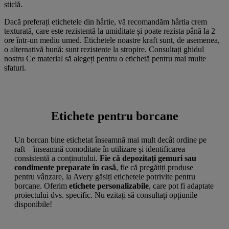
sticlă.
Dacă preferați etichetele din hârtie, vă recomandăm hârtia crem
texturată, care este rezistentă la umiditate și poate rezista până la 2
ore într-un mediu umed. Etichetele noastre kraft sunt, de asemenea,
o alternativă bună: sunt rezistente la stropire. Consultați ghidul
nostru Ce material să alegeți pentru o etichetă pentru mai multe
sfaturi.
Etichete pentru borcane
Un borcan bine etichetat înseamnă mai mult decât ordine pe
raft – înseamnă comoditate în utilizare și identificarea
consistentă a conținutului.
Fie că depozitați gemuri sau
condimente preparate în casă
, fie că pregătiți produse
pentru vânzare, la Avery găsiți etichetele potrivite pentru
borcane. Oferim
etichete personalizabile
, care pot fi adaptate
proiectului dvs. specific. Nu ezitați să consultați opțiunile
disponibile!