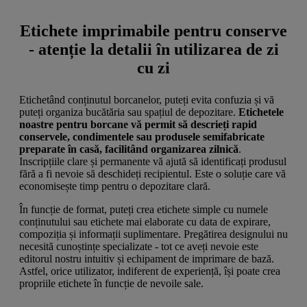
Etichete imprimabile pentru conserve
- atenție la detalii în utilizarea de zi
cu zi
Etichetând conținutul borcanelor, puteți evita confuzia și vă
puteți organiza bucătăria sau spațiul de depozitare.
Etichetele
noastre pentru borcane vă permit să descrieți rapid
conservele, condimentele sau produsele semifabricate
preparate în casă, facilitând organizarea zilnică
.
Inscripțiile clare și permanente vă ajută să identificați produsul
fără a fi nevoie să deschideți recipientul. Este o soluție care vă
economisește timp pentru o depozitare clară.
În funcție de format, puteți crea etichete simple cu numele
conținutului sau etichete mai elaborate cu data de expirare,
compoziția și informații suplimentare. Pregătirea designului nu
necesită cunoștințe specializate - tot ce aveți nevoie este
editorul nostru intuitiv și echipament de imprimare de bază.
Astfel, orice utilizator, indiferent de experiență, își poate crea
propriile etichete în funcție de nevoile sale.