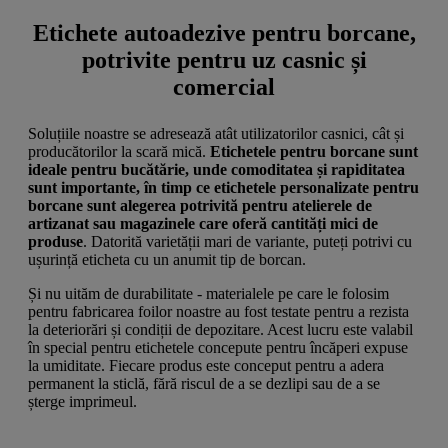
Etichete autoadezive pentru borcane,
potrivite pentru uz casnic și
comercial
Soluțiile noastre se adresează atât utilizatorilor casnici, cât și
producătorilor la scară mică.
Etichetele pentru borcane sunt
ideale pentru bucătărie, unde comoditatea și rapiditatea
sunt importante, în timp ce etichetele personalizate pentru
borcane sunt alegerea potrivită pentru atelierele de
artizanat sau magazinele care oferă cantități mici de
produse
. Datorită varietății mari de variante, puteți potrivi cu
ușurință eticheta cu un anumit tip de borcan.
Și nu uităm de durabilitate - materialele pe care le folosim
pentru fabricarea foilor noastre au fost testate pentru a rezista
la deteriorări și condiții de depozitare. Acest lucru este valabil
în special pentru etichetele concepute pentru încăperi expuse
la umiditate. Fiecare produs este conceput pentru a adera
permanent la sticlă, fără riscul de a se dezlipi sau de a se
șterge imprimeul.