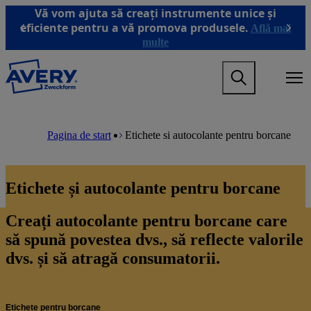
T
Vă vom ajuta să creați instrumente unice și
r
eficiente pentru a vă promova produsele.
Află mai
Previous
Next
e
multe
c
i
M
l
a
a
i
c
n
o
M
B
n
n
a
r
Pagina de start
Etichete si autocolante pentru borcane
a
ț
i
e
v
i
n
a
i
n
n
d
g
u
a
c
Etichete și autocolante pentru borcane
a
t
v
r
t
u
i
u
i
l
g
m
Creați autocolante pentru borcane care
o
p
a
b
n
să spună povestea dvs., să reflecte valorile
r
t
m
i
i
dvs. și să atragă consumatorii.
e
n
o
g
c
n
a
i
m
m
p
e
Etichete pentru borcane
e