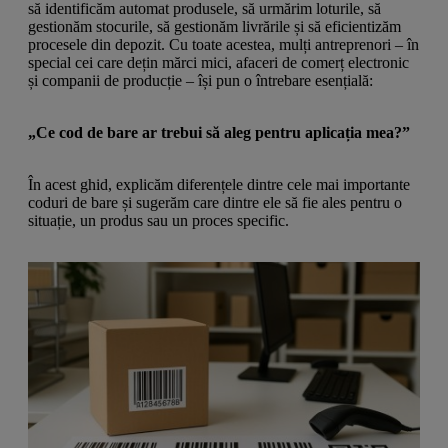
a
g
să identificăm automat produsele, să urmărim loturile, să
n
l
a
gestionăm stocurile, să gestionăm livrările și să eficientizăm
u
m
procesele din depozit. Cu toate acestea, mulți antreprenori – în
m
e
special cei care dețin mărci mici, afaceri de comerț electronic
o
n
și companii de producție – își pun o întrebare esențială:
b
u
i
l
„Ce cod de bare ar trebui să aleg pentru aplicația mea?”
e
În acest ghid, explicăm diferențele dintre cele mai importante
coduri de bare și sugerăm care dintre ele să fie ales pentru o
situație, un produs sau un proces specific.