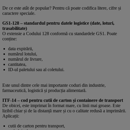
De ce este atât de popular? Pentru că poate codifica litere, cifre și
caractere speciale.
GS1-128 – standardul pentru datele logistice (date, loturi,
trasabilitate)
O extensie a Codului 128 conformă cu standardele GS1. Poate
conține:
data expirării,
numărul lotului,
numărul de livrare,
cantitatea,
ID-ul paletului sau al coletului.
Este unul dintre cele mai importante coduri din industrie,
farmaceutică, logistică și producția alimentară.
ITF-14 – cod pentru cutii de carton și containere de transport
De obicei, este imprimat în format mare, cu linii mai groase. Este
lizibil chiar și de la distanță mare și cu o calitate redusă a imprimării.
Aplicații:
cutii de carton pentru transport,