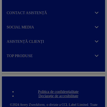
CONTACT ASISTENȚĂ
Expand
SOCIAL MEDIA
Expand
ASISTENȚĂ CLIENȚI
Expand
TOP PRODUSE
Expand
Politica de confidențialitate
F
Declarație de accesibilitate
o
o
t
©2024 Avery Zweckform, o divizie a CCL Label Limited. Toate