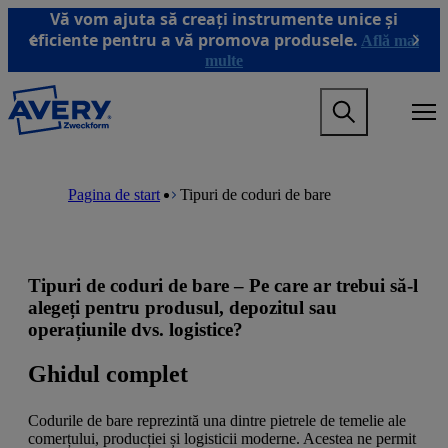
T
Vă vom ajuta să creați instrumente unice și
r
eficiente pentru a vă promova produsele.
Află mai
Previous
Next
e
multe
c
i
M
l
a
a
i
c
n
o
M
B
n
n
a
r
Pagina de start
Tipuri de coduri de bare
a
ț
i
e
v
i
n
a
i
n
n
d
g
u
a
c
a
t
v
r
Tipuri de coduri de bare – Pe care ar trebui să-l
t
u
i
u
i
l
g
m
alegeți pentru produsul, depozitul sau
o
p
a
b
operațiunile dvs. logistice?
n
r
t
m
i
i
Ghidul complet
e
n
o
g
c
n
a
i
m
Codurile de bare reprezintă una dintre pietrele de temelie ale
m
p
e
comerțului, producției și logisticii moderne. Acestea ne permit
e