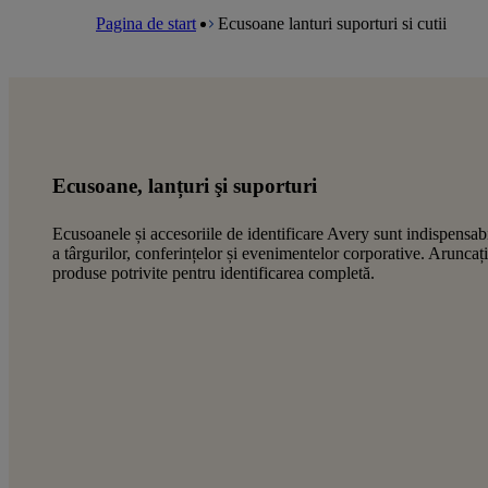
a
m
e
l
Pagina de start
Ecusoane lanturi suporturi si cutii
e
a
n
d
u
c
r
u
m
b
Ecusoane, lanțuri şi suporturi
Ecusoanele și accesoriile de identificare Avery sunt indispensab
a târgurilor, conferințelor și evenimentelor corporative. Aruncaț
produse potrivite pentru identificarea completă.