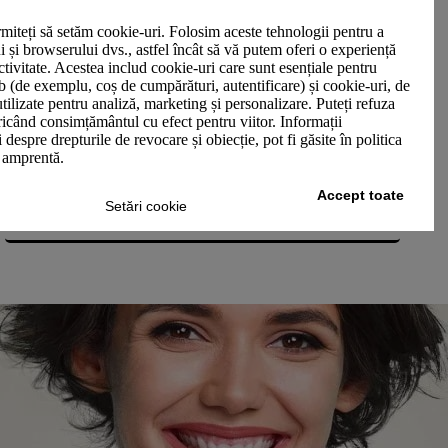
miteți să setăm cookie-uri. Folosim aceste tehnologii pentru a
ui și browserului dvs., astfel încât să vă putem oferi o experiență
ctivitate. Acestea includ cookie-uri care sunt esențiale pentru
b (de exemplu, coș de cumpărături, autentificare) și cookie-uri, de
utilizate pentru analiză, marketing și personalizare. Puteți refuza
oricând consimțământul cu efect pentru viitor. Informații
 despre drepturile de revocare și obiecție, pot fi găsite în politica
n amprentă.
Inserții pentru ecusoane
Accept toate
Setări cookie