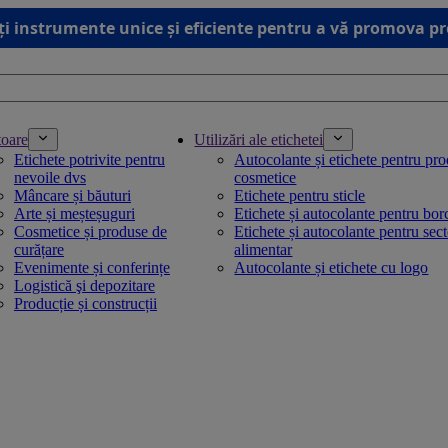
ți instrumente unice și eficiente pentru a vă promova p
toare
Utilizări ale etichetei
Etichete potrivite pentru
Autocolante și etichete pentru pr
nevoile dvs
cosmetice
Mâncare și băuturi
Etichete pentru sticle
Arte și meșteșuguri
Etichete și autocolante pentru bo
Cosmetice și produse de
Etichete și autocolante pentru sec
curățare
alimentar
Evenimente și conferințe
Autocolante și etichete cu logo
Logistică şi depozitare
Producție și construcții