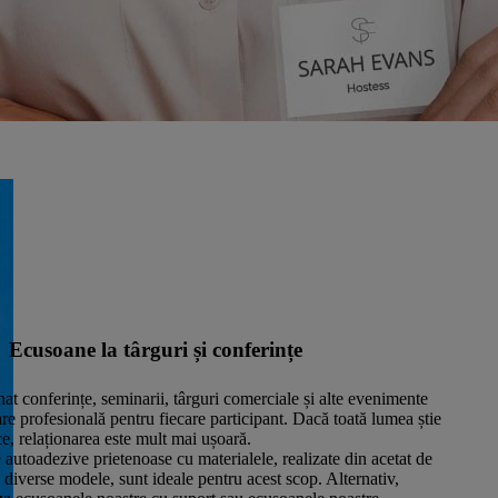
Ecusoane la târguri și conferințe
at conferințe, seminarii, târguri comerciale și alte evenimente
re profesională pentru fiecare participant. Dacă toată lumea știe
ce, relaționarea este mult mai ușoară.
autoadezive prietenoase cu materialele, realizate din acetat de
n diverse modele, sunt ideale pentru acest scop. Alternativ,