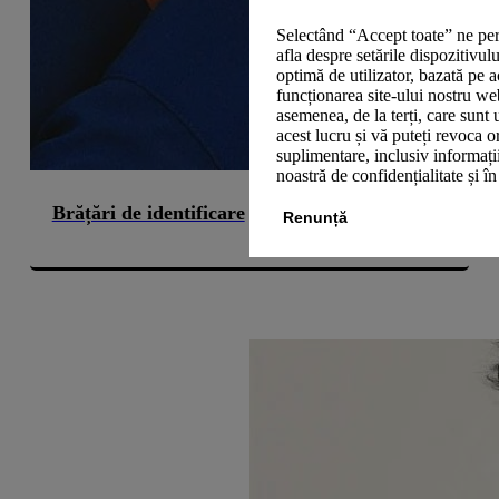
Selectând “Accept toate” ne per
afla despre setările dispozitivul
optimă de utilizator, bazată pe a
funcționarea site-ului nostru we
asemenea, de la terți, care sunt 
acest lucru și vă puteți revoca 
suplimentare, inclusiv informații
noastră de confidențialitate și î
Brățări de identificare
Renunță