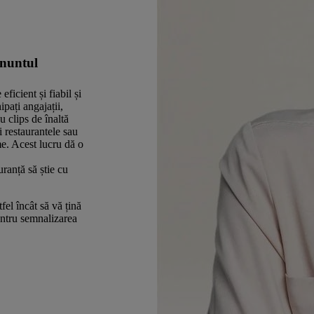
ănuntul
eficient și fiabil și
ipați angajații,
 clips de înaltă
și restaurantele sau
me. Acest lucru dă o
ranță să știe cu
el încât să vă țină
entru semnalizarea