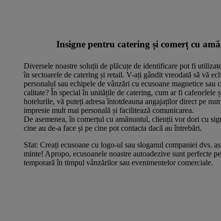
Insigne pentru catering și comerț cu am
Diversele noastre soluții de plăcuțe de identificare pot fi utilizate 
în sectoarele de catering și retail. V-ați gândit vreodată să vă ech
personalul sau echipele de vânzări cu ecusoane magnetice sau cu
calitate? În special în unitățile de catering, cum ar fi cafenelele 
hotelurile, vă puteți adresa întotdeauna angajaților direct pe nu
impresie mult mai personală și facilitează comunicarea.
De asemenea, în comerțul cu amănuntul, clienții vor dori cu sigu
cine au de-a face și pe cine pot contacta dacă au întrebări.
Sfat: Creați ecusoane cu logo-ul sau sloganul companiei dvs. astf
minte! Apropo, ecusoanele noastre autoadezive sunt perfecte p
temporară în timpul vânzărilor sau evenimentelor comerciale.