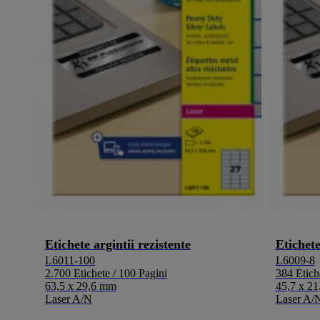
Etichete argintii rezistente
Etichete
L6011-100
L6009-8
2.700 Etichete / 100 Pagini
384 Etiche
63,5 x 29,6 mm
45,7 x 2
Laser A/N
Laser A/