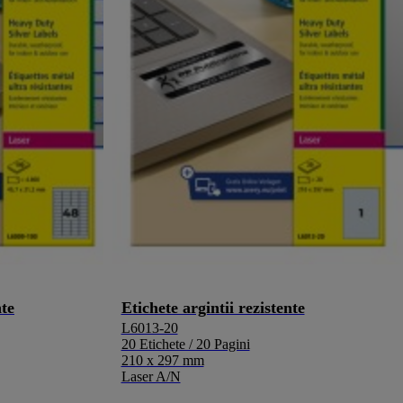
nte
Etichete argintii rezistente
L6013-20
20 Etichete / 20 Pagini
210 x 297 mm
Laser A/N