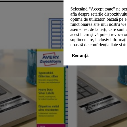
Selectând “Accept toate” ne per
afla despre setările dispozitivul
optimă de utilizator, bazată pe a
funcționarea site-ului nostru we
asemenea, de la terți, care sunt 
acest lucru și vă puteți revoca 
suplimentare, inclusiv informații
noastră de confidențialitate și î
Renunță