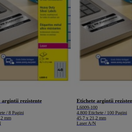
 argintii rezistente
Etichete argintii reziste
L6009-100
te / 8 Pagini
4.800 Etichete / 100 Pagini
1,2 mm
45,7 x 21,2 mm
N
Laser A/N