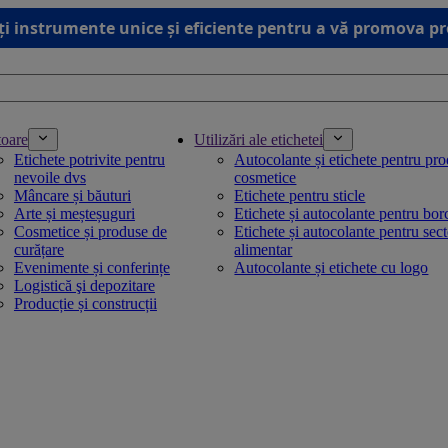
ți instrumente unice și eficiente pentru a vă promova p
toare
Utilizări ale etichetei
Etichete potrivite pentru
Autocolante și etichete pentru pr
nevoile dvs
cosmetice
Mâncare și băuturi
Etichete pentru sticle
Arte și meșteșuguri
Etichete și autocolante pentru bo
Cosmetice și produse de
Etichete și autocolante pentru sec
curățare
alimentar
Evenimente și conferințe
Autocolante și etichete cu logo
Logistică şi depozitare
Producție și construcții