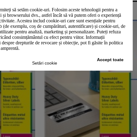
miteți să setăm cookie-uri. Folosim aceste tehnologii pentru a
ui și browserului dvs., astfel încât să vă putem oferi o experiență
ctivitate. Acestea includ cookie-uri care sunt esențiale pentru
b (de exemplu, coș de cumpărături, autentificare) și cookie-uri, de
utilizate pentru analiză, marketing și personalizare. Puteți refuza
oricând consimțământul cu efect pentru viitor. Informații
 despre drepturile de revocare și obiecție, pot fi găsite în politica
n amprentă.
Accept toate
Setări cookie