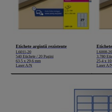
Etichete argintii rezistente
Etichete
L6011-20
L6008-2
540 Etichete / 20 Pagini
3.780 Eti
63,5 x 29,6 mm
25,4 x 1
Laser A/N
Laser A/