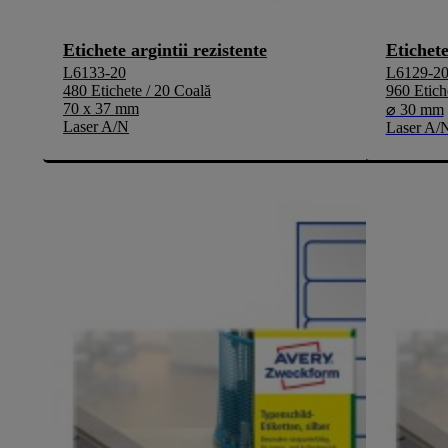
Etichete argintii rezistente
Etichete
L6133-20
L6129-2
480 Etichete / 20 Coală
960 Etich
70 x 37 mm
⌀ 30 mm
Laser A/N
Laser A/