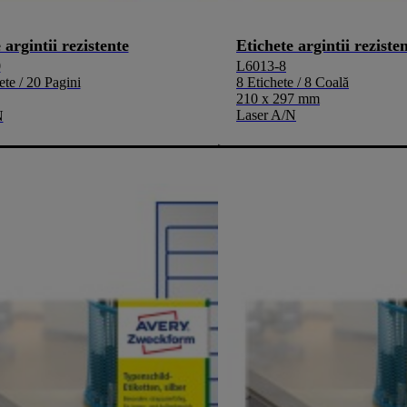
 argintii rezistente
Etichete argintii reziste
0
L6013-8
ete / 20 Pagini
8 Etichete / 8 Coală
210 x 297 mm
Laser A/N
N