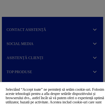
CONTACT ASISTENȚĂ
Expand
SOCIAL MEDIA
Expand
ASISTENȚĂ CLIENȚI
Expand
TOP PRODUSE
Expand
Selectând “Accept toate” ne permiteți să setăm cookie-uri. Folosim
aceste tehnologii pentru a afla despre setările dispozitivului și
browserului dvs., astfel încât să vă putem oferi o experiență optimă
utilizator, bazată pe activitate. Acestea includ cookie-uri care sunt