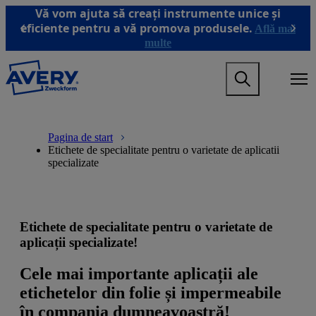
T
Vă vom ajuta să creați instrumente unice și
r
eficiente pentru a vă promova produsele.
Află mai
Previous
Next
e
multe
c
i
M
l
a
a
i
c
n
o
M
B
n
n
a
r
Pagina de start
a
ț
i
e
Etichete de specialitate pentru o varietate de aplicatii
v
i
n
a
specializate
i
n
n
d
g
u
a
c
a
t
v
r
t
u
i
u
i
l
g
m
Etichete de specialitate pentru o varietate de
o
p
a
b
n
r
t
aplicații specializate!
m
i
i
e
n
o
Cele mai importante aplicații ale
g
c
n
etichetelor din folie și impermeabile
a
i
m
m
p
e
în compania dumneavoastră!
e