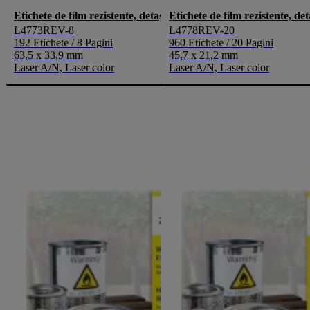
Etichete de film rezistente, detașabile
Etichete de film rezistente, det
L4773REV-8
L4778REV-20
192 Etichete / 8 Pagini
960 Etichete / 20 Pagini
63,5 x 33,9 mm
45,7 x 21,2 mm
Laser A/N, Laser color
Laser A/N, Laser color