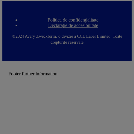
Politica de confidențialitate
F
Declarație de accesibilitate
o
o
t
©2024 Avery Zweckform, o divizie a CCL Label Limited. Toate
e
drepturile rezervate
r
m
e
n
u
Footer further information