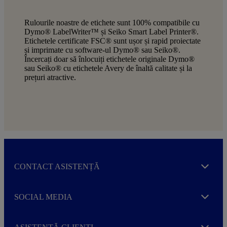
Rulourile noastre de etichete sunt 100% compatibile cu
Dymo® LabelWriter™ și Seiko Smart Label Printer®.
Etichetele certificate FSC® sunt ușor și rapid proiectate
și imprimate cu software-ul Dymo® sau Seiko®.
Încercați doar să înlocuiți etichetele originale Dymo®
sau Seiko® cu etichetele Avery de înaltă calitate și la
prețuri atractive.
CONTACT ASISTENȚĂ
Expand
SOCIAL MEDIA
Expand