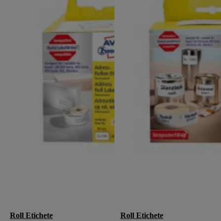
Roll Etichete
Roll Etichete