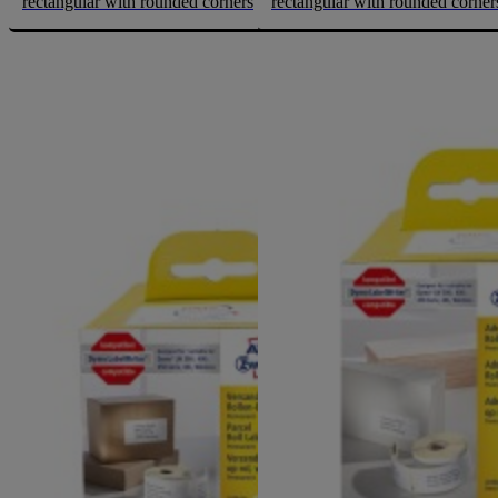
rectangular with rounded corners
rectangular with rounded corner