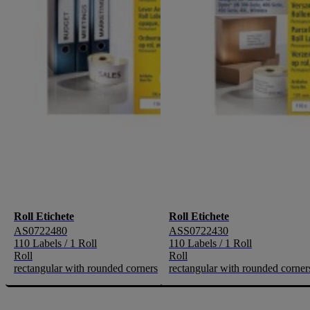
Roll Etichete
Roll Etichete
AS0722480
ASS0722430
110 Labels / 1 Roll
110 Labels / 1 Roll
Roll
Roll
rectangular with rounded corners
rectangular with rounded corner