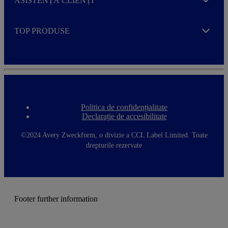
ASISTENȚĂ CLIENȚI
Expand
TOP PRODUSE
Expand
Politica de confidențialitate
F
Declarație de accesibilitate
o
o
t
©2024 Avery Zweckform, o divizie a CCL Label Limited. Toate
e
drepturile rezervate
r
m
e
n
u
Footer further information