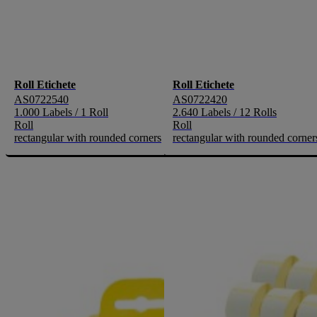
Roll Etichete
Roll Etichete
AS0722540
AS0722420
1.000 Labels / 1 Roll
2.640 Labels / 12 Rolls
Roll
Roll
rectangular with rounded corners
rectangular with rounded corner