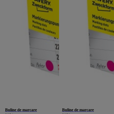
Buline de marcare
Buline de marcare