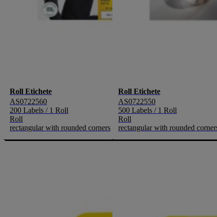
Roll Etichete
Roll Etichete
AS0722560
AS0722550
200 Labels / 1 Roll
500 Labels / 1 Roll
Roll
Roll
rectangular with rounded corners
rectangular with rounded corner