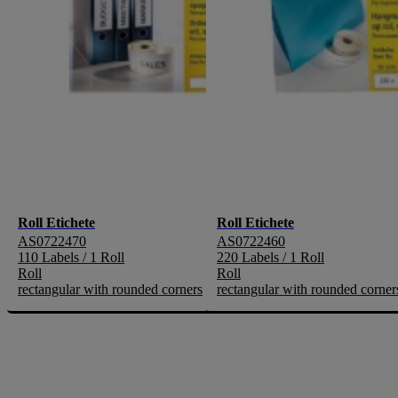
Roll Etichete
Roll Etichete
AS0722470
AS0722460
110 Labels / 1 Roll
220 Labels / 1 Roll
Roll
Roll
rectangular with rounded corners
rectangular with rounded corner