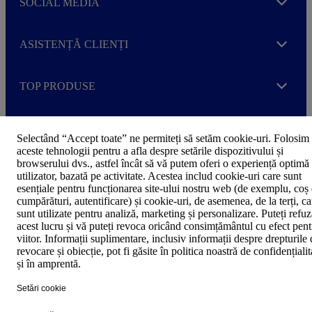
SOCIAL MEDIA
Expand
ASISTENȚĂ CLIENȚI
Expand
TOP PRODUSE
Expand
Selectând “Accept toate” ne permiteți să setăm cookie-uri. Folosim
aceste tehnologii pentru a afla despre setările dispozitivului și
browserului dvs., astfel încât să vă putem oferi o experiență optimă
utilizator, bazată pe activitate. Acestea includ cookie-uri care sunt
esențiale pentru funcționarea site-ului nostru web (de exemplu, coș
Politica de confidențialitate
F
cumpărături, autentificare) și cookie-uri, de asemenea, de la terți, ca
Declarație de accesibilitate
o
sunt utilizate pentru analiză, marketing și personalizare. Puteți refu
o
acest lucru și vă puteți revoca oricând consimțământul cu efect pent
t
©2024 Avery Zweckform, o divizie a CCL Label Limited. Toate
viitor. Informații suplimentare, inclusiv informații despre drepturile
e
drepturile rezervate
revocare și obiecție, pot fi găsite în politica noastră de confidențialit
r
și în amprentă.
m
e
Setări cookie
n
u