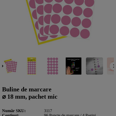
a
g
n
l
a
u
m
m
e
o
n
b
u
i
l
e
Buline de marcare
⌀ 18 mm, pachet mic
Număr SKU
3117
Conţinut
96 Puncte de marcare / 4 Pagini