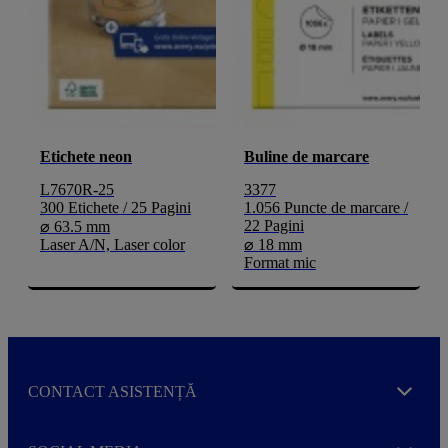
Etichete neon
Buline de marcare
L7670R-25
3377
300 Etichete / 25 Pagini
1.056 Puncte de marcare /
22 Pagini
⌀ 63.5 mm
Laser A/N, Laser color
⌀ 18 mm
Format mic
CONTACT ASISTENȚĂ
Expand