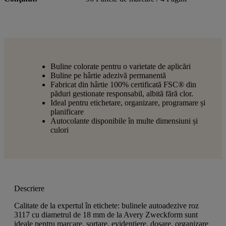
Buline colorate pentru o varietate de aplicări
Buline pe hârtie adezivă permanentă
Fabricat din hârtie 100% certificată FSC® din
păduri gestionate responsabil, albită fără clor.
Ideal pentru etichetare, organizare, programare și
planificare
Autocolante disponibile în multe dimensiuni și
culori
Descriere
Calitate de la expertul în etichete: bulinele autoadezive roz
3117 cu diametrul de 18 mm de la Avery Zweckform sunt
ideale pentru marcare, sortare, evidențiere, dosare, organizare