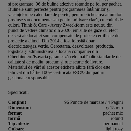
și programare. 96 de buline adezive rotunde pe foi per pachet.
Bulinele sunt perfecte pentru programarea întâlnirilor și
vacanțelor pe calendare de perete, pentru etichetarea anumitor
produse sau documente sau pentru arhivare clară, cu coduri de
culori. Think & Care - Avery Zweckform este neutru din
punct de vedere climatic din 2020: emisiile de gaze cu efect
de seră ale locației sunt compensate de proiecte certificate de
protecție a climei. Din 2014 a fost folosită doar
electricitate/gaz verde. Cercetarea, dezvoltarea, producția,
logistica și administrarea la locația companiei din
Oberlaindern/Bavaria garantează cele mai înalte standarde de
calitate și de mediu, precum și rute scurte de livrare.
Materialul de vârf al acestor etichete albite fără clor este
fabricat din hârtie 100% certificată FSC® din păduri
gestionate responsabil.
Specificații
Conţinut
96 Puncte de marcare / 4 Pagini
Dimensiuni
⌀ 18 mm
format
pachet mic
formă
rotund
Tip adeziv
permanent
Culoare
light rosy