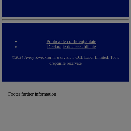
Politica de confidențialitate
F
Declarație de accesibilitate
o
o
t
©2024 Avery Zweckform, o divizie a CCL Label Limited. Toate
e
drepturile rezervate
r
m
e
n
u
Footer further information