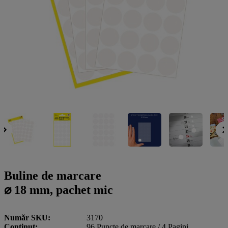
a
g
n
l
a
u
m
m
e
o
n
b
u
i
l
e
Buline de marcare
⌀ 18 mm, pachet mic
Număr SKU
3170
Conţinut
96 Puncte de marcare / 4 Pagini