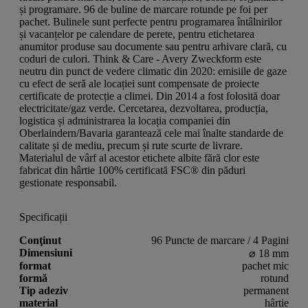
și programare. 96 de buline de marcare rotunde pe foi per
pachet. Bulinele sunt perfecte pentru programarea întâlnirilor
și vacanțelor pe calendare de perete, pentru etichetarea
anumitor produse sau documente sau pentru arhivare clară, cu
coduri de culori. Think & Care - Avery Zweckform este
neutru din punct de vedere climatic din 2020: emisiile de gaze
cu efect de seră ale locației sunt compensate de proiecte
certificate de protecție a climei. Din 2014 a fost folosită doar
electricitate/gaz verde. Cercetarea, dezvoltarea, producția,
logistica și administrarea la locația companiei din
Oberlaindern/Bavaria garantează cele mai înalte standarde de
calitate și de mediu, precum și rute scurte de livrare.
Materialul de vârf al acestor etichete albite fără clor este
fabricat din hârtie 100% certificată FSC® din păduri
gestionate responsabil.
Specificații
Conţinut
96 Puncte de marcare / 4 Pagini
Dimensiuni
⌀ 18 mm
format
pachet mic
formă
rotund
Tip adeziv
permanent
material
hârtie