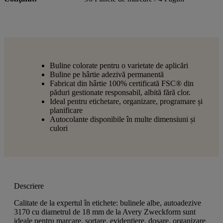
Buline colorate pentru o varietate de aplicări
Buline pe hârtie adezivă permanentă
Fabricat din hârtie 100% certificată FSC® din
păduri gestionate responsabil, albită fără clor.
Ideal pentru etichetare, organizare, programare și
planificare
Autocolante disponibile în multe dimensiuni și
culori
Descriere
Calitate de la expertul în etichete: bulinele albe, autoadezive
3170 cu diametrul de 18 mm de la Avery Zweckform sunt
ideale pentru marcare, sortare, evidențiere, dosare, organizare