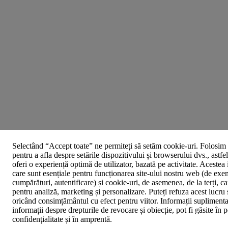
Selectând “Accept toate” ne permiteți să setăm cookie-uri. Folosim 
pentru a afla despre setările dispozitivului și browserului dvs., astfe
oferi o experiență optimă de utilizator, bazată pe activitate. Acestea
care sunt esențiale pentru funcționarea site-ului nostru web (de exe
cumpărături, autentificare) și cookie-uri, de asemenea, de la terți, car
pentru analiză, marketing și personalizare. Puteți refuza acest lucru 
oricând consimțământul cu efect pentru viitor. Informații suplimenta
informații despre drepturile de revocare și obiecție, pot fi găsite în p
confidențialitate și în amprentă.