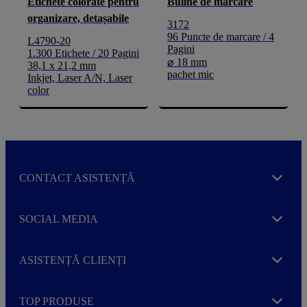
Etichete colorate pentru
Buline de marcare
organizare, detașabile
3172
96 Puncte de marcare / 4
L4790-20
Pagini
1.300 Etichete / 20 Pagini
⌀ 18 mm
38,1 x 21,2 mm
pachet mic
Inkjet, Laser A/N, Laser
color
CONTACT ASISTENȚĂ
Expand
SOCIAL MEDIA
Expand
ASISTENȚĂ CLIENȚI
Expand
TOP PRODUSE
Expand