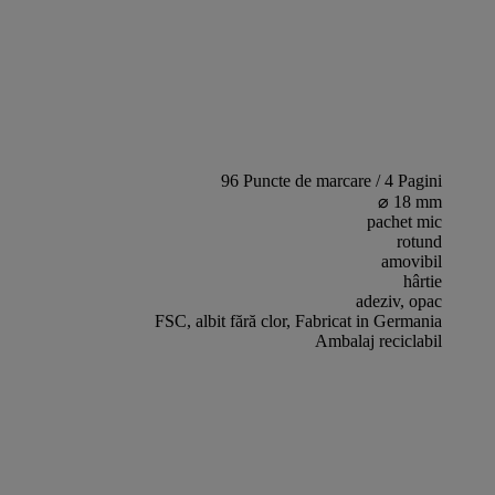
96 Puncte de marcare / 4 Pagini
⌀ 18 mm
pachet mic
rotund
amovibil
hârtie
adeziv, opac
FSC, albit fără clor, Fabricat in Germania
Ambalaj reciclabil