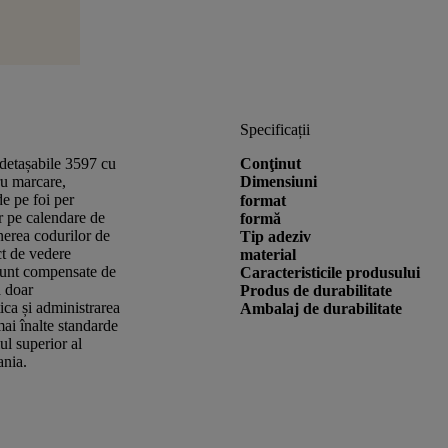
Specificații
i detașabile 3597 cu
Conţinut
u marcare,
Dimensiuni
de pe foi per
format
or pe calendare de
formă
nerea codurilor de
Tip adeziv
t de vedere
material
 sunt compensate de
Caracteristicile produsului
ă doar
Produs de durabilitate
tica și administrarea
Ambalaj de durabilitate
ai înalte standarde
ul superior al
ania.