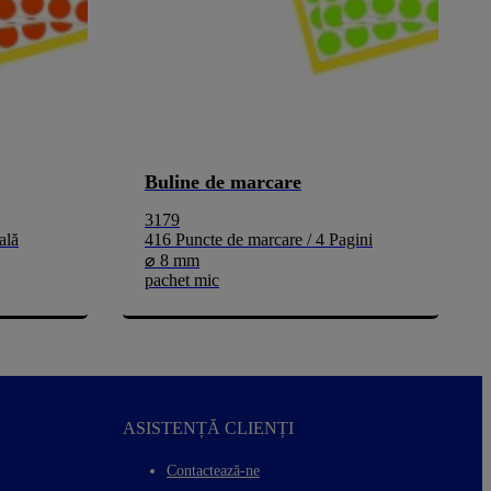
Buline de marcare
3179
ală
416 Puncte de marcare / 4 Pagini
⌀ 8 mm
pachet mic
ASISTENȚĂ CLIENȚI
Contactează-ne