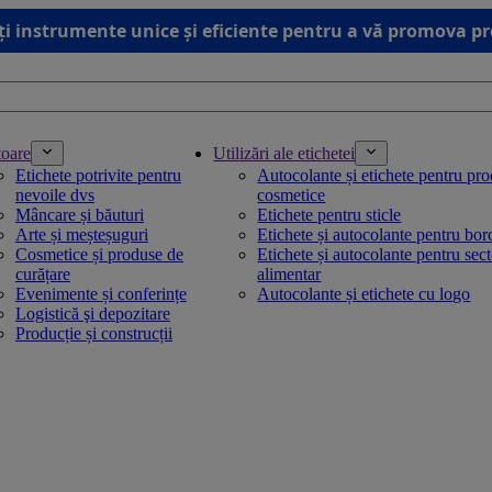
ți instrumente unice și eficiente pentru a vă promova p
toare
Utilizări ale etichetei
Etichete potrivite pentru
Autocolante și etichete pentru pr
nevoile dvs
cosmetice
Mâncare și băuturi
Etichete pentru sticle
Arte și meșteșuguri
Etichete și autocolante pentru bo
Cosmetice și produse de
Etichete și autocolante pentru sec
curățare
alimentar
Evenimente și conferințe
Autocolante și etichete cu logo
Logistică şi depozitare
Producție și construcții