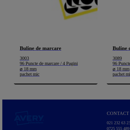
Buline de marcare
Buline 
3003
3089
96 Puncte de marcare / 4 Pagini
96 Puncte
⌀ 18 mm
⌀ 18 mm
pachet mic
pachet m
CONTACT 
021 232 63 2
0725 555 489