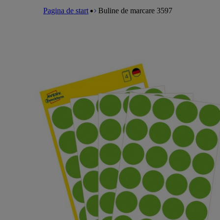
a
m
e
l
Pagina de start
Buline de marcare 3597
e
a
n
d
u
c
r
u
m
b