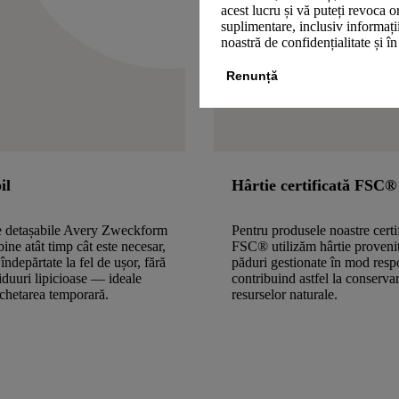
acest lucru și vă puteți revoca 
suplimentare, inclusiv informații
noastră de confidențialitate și î
Renunță
il
Hârtie certificată FSC®
le detașabile Avery Zweckform
Pentru produsele noastre certi
bine atât timp cât este necesar,
FSC® utilizăm hârtie proveni
 îndepărtate la fel de ușor, fără
păduri gestionate în mod resp
ziduuri lipicioase — ideale
contribuind astfel la conserva
ichetarea temporară.
resurselor naturale.