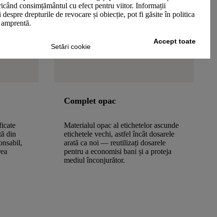
oricând consimțământul cu efect pentru viitor. Informații
 despre drepturile de revocare și obiecție, pot fi găsite în politica
n amprentă.
Accept toate
Setări cookie
Complet opac
ficate
Materialul opac al etichetelor ascunde
tă din
etichetele vechi, astfel încât dosarele
onsabil,
arată ca noi — reutilizați dosarele
rea
pentru a economisi bani și a proteja
mediul înconjurător.