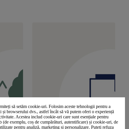
miteți să setăm cookie-uri. Folosim aceste tehnologii pentru a
ui și browserului dvs., astfel încât să vă putem oferi o experiență
ctivitate. Acestea includ cookie-uri care sunt esențiale pentru
b (de exemplu, coș de cumpărături, autentificare) și cookie-uri, de
utilizate pentru analiză, marketing și personalizare. Puteți refuza