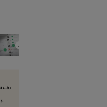
ă a lăsa
 și