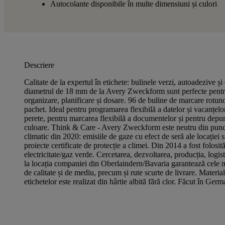
Autocolante disponibile în multe dimensiuni și culori
Descriere
Calitate de la expertul în etichete: bulinele verzi, autoadezive ș
diametrul de 18 mm de la Avery Zweckform sunt perfecte pentr
organizare, planificare și dosare. 96 de buline de marcare rotun
pachet. Ideal pentru programarea flexibilă a datelor și vacanțel
perete, pentru marcarea flexibilă a documentelor și pentru depu
culoare. Think & Care - Avery Zweckform este neutru din punc
climatic din 2020: emisiile de gaze cu efect de seră ale locației
proiecte certificate de protecție a climei. Din 2014 a fost folosit
electricitate/gaz verde. Cercetarea, dezvoltarea, producția, logis
la locația companiei din Oberlaindern/Bavaria garantează cele m
de calitate și de mediu, precum și rute scurte de livrare. Material
etichetelor este realizat din hârtie albită fără clor. Făcut în Germ