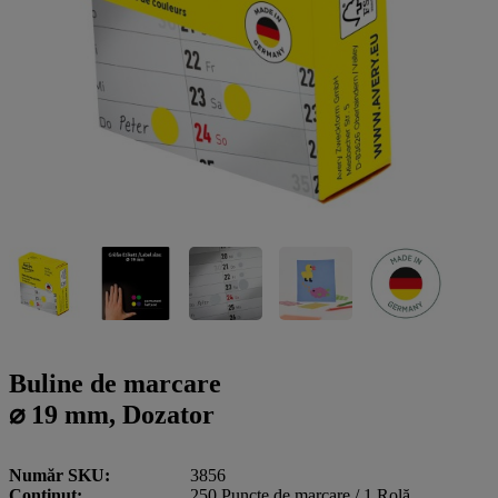
a
g
n
l
a
u
m
m
e
o
n
b
u
i
l
e
Buline de marcare
⌀ 19 mm, Dozator
Număr SKU
3856
Conţinut
250 Puncte de marcare / 1 Rolă