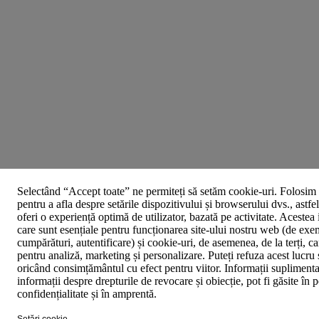
Selectând “Accept toate” ne permiteți să setăm cookie-uri. Folosim 
pentru a afla despre setările dispozitivului și browserului dvs., astfe
oferi o experiență optimă de utilizator, bazată pe activitate. Acestea
care sunt esențiale pentru funcționarea site-ului nostru web (de exe
cumpărături, autentificare) și cookie-uri, de asemenea, de la terți, car
pentru analiză, marketing și personalizare. Puteți refuza acest lucru 
oricând consimțământul cu efect pentru viitor. Informații suplimenta
informații despre drepturile de revocare și obiecție, pot fi găsite în p
confidențialitate și în amprentă.