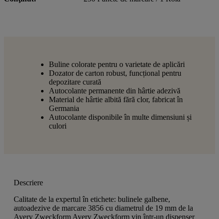
Buline colorate pentru o varietate de aplicări
Dozator de carton robust, funcțional pentru
depozitare curată
Autocolante permanente din hârtie adezivă
Material de hârtie albită fără clor, fabricat în
Germania
Autocolante disponibile în multe dimensiuni și
culori
Descriere
Calitate de la expertul în etichete: bulinele galbene,
autoadezive de marcare 3856 cu diametrul de 19 mm de la
Avery Zweckform Avery Zweckform vin într-un dispenser