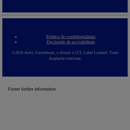
Politica de confidențialitate
F
Declarație de accesibilitate
o
o
t
©2024 Avery Zweckform, o divizie a CCL Label Limited. Toate
e
drepturile rezervate
r
m
e
n
u
Footer further information