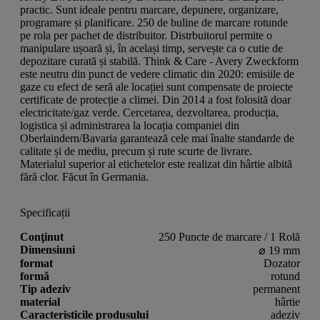
practic. Sunt ideale pentru marcare, depunere, organizare,
programare și planificare. 250 de buline de marcare rotunde
pe rola per pachet de distribuitor. Distrbuitorul permite o
manipulare ușoară și, în același timp, servește ca o cutie de
depozitare curată și stabilă. Think & Care - Avery Zweckform
este neutru din punct de vedere climatic din 2020: emisiile de
gaze cu efect de seră ale locației sunt compensate de proiecte
certificate de protecție a climei. Din 2014 a fost folosită doar
electricitate/gaz verde. Cercetarea, dezvoltarea, producția,
logistica și administrarea la locația companiei din
Oberlaindern/Bavaria garantează cele mai înalte standarde de
calitate și de mediu, precum și rute scurte de livrare.
Materialul superior al etichetelor este realizat din hârtie albită
fără clor. Făcut în Germania.
Specificații
Conţinut
250 Puncte de marcare / 1 Rolă
Dimensiuni
⌀ 19 mm
format
Dozator
formă
rotund
Tip adeziv
permanent
material
hârtie
Caracteristicile produsului
adeziv