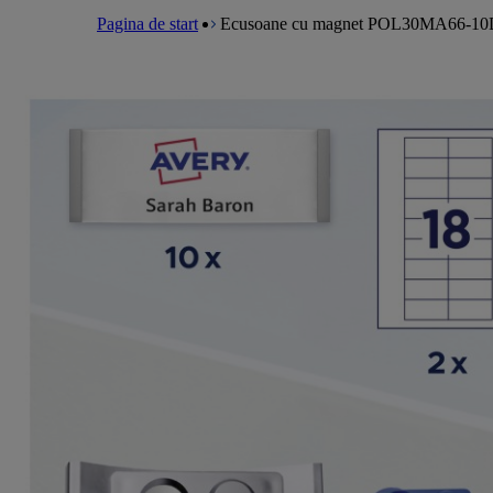
a
m
e
l
Pagina de start
Ecusoane cu magnet POL30MA66-1
e
a
n
d
u
c
r
u
m
b