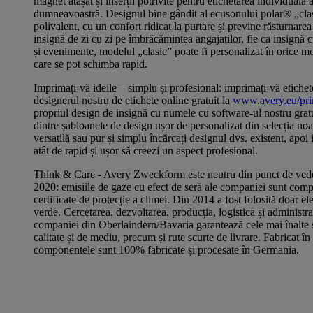
magnet atașat și inserții potrivite pentru etichetarea individuală
dumneavoastră. Designul bine gândit al ecusonului polar® „clasi
polivalent, cu un confort ridicat la purtare și previne răsturnare
insignă de zi cu zi pe îmbrăcămintea angajaților, fie ca insignă 
și evenimente, modelul „clasic” poate fi personalizat în orice m
care se pot schimba rapid.
Imprimați-vă ideile – simplu și profesional: imprimați-vă etiche
designerul nostru de etichete online gratuit la
www.avery.eu/pri
propriul design de insignă cu numele cu software-ul nostru gratu
dintre șabloanele de design ușor de personalizat din selecția noas
versatilă sau pur și simplu încărcați designul dvs. existent, apoi
atât de rapid și ușor să creezi un aspect profesional.
Think & Care - Avery Zweckform este neutru din punct de vede
2020: emisiile de gaze cu efect de seră ale companiei sunt comp
certificate de protecție a climei. Din 2014 a fost folosită doar ele
verde. Cercetarea, dezvoltarea, producția, logistica și administra
companiei din Oberlaindern/Bavaria garantează cele mai înalte 
calitate și de mediu, precum și rute scurte de livrare. Fabricat î
componentele sunt 100% fabricate și procesate în Germania.