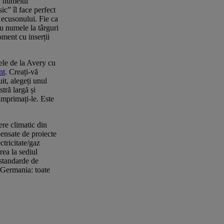
 a numelui
c” îl face perfect
a ecusonului. Fie ca
cu numele la târguri
oment cu inserții
tele de la Avery cu
nt
. Creați-vă
it, alegeți unul
tră largă și
 imprimați-le. Este
re climatic din
ensate de proiecte
ctricitate/gaz
rea la sediul
standarde de
n Germania: toate