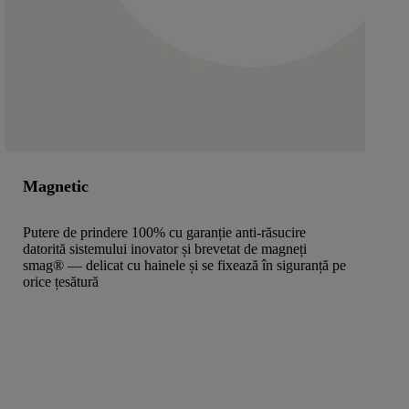
Magnetic
Putere de prindere 100% cu garanție anti-răsucire
datorită sistemului inovator și brevetat de magneți
smag® — delicat cu hainele și se fixează în siguranță pe
orice țesătură