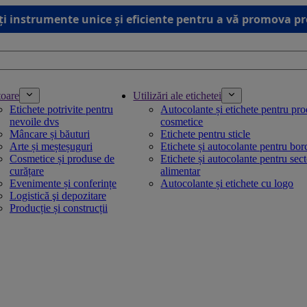
ți instrumente unice și eficiente pentru a vă promova p
toare
Utilizări ale etichetei
Etichete potrivite pentru
Autocolante și etichete pentru pr
nevoile dvs
cosmetice
Mâncare și băuturi
Etichete pentru sticle
Arte și meșteșuguri
Etichete și autocolante pentru bo
Cosmetice și produse de
Etichete și autocolante pentru sec
curățare
alimentar
Evenimente și conferințe
Autocolante și etichete cu logo
Logistică şi depozitare
Producție și construcții