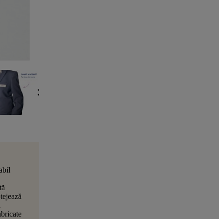
abil
tă
tejează
a
bricate