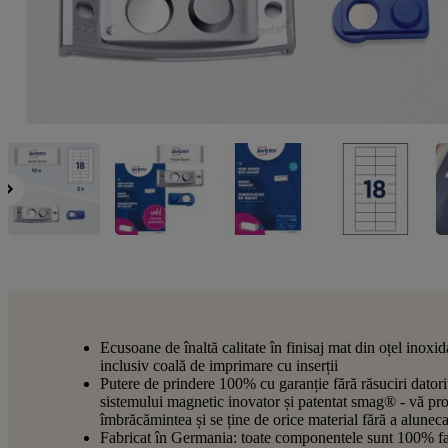
Ecusoane de înaltă calitate în finisaj mat din oțel inoxid
inclusiv coală de imprimare cu inserții
Putere de prindere 100% cu garanție fără răsuciri datori
sistemului magnetic inovator și patentat smag® - vă pro
îmbrăcămintea și se ține de orice material fără a alunec
Fabricat în Germania: toate componentele sunt 100% fa