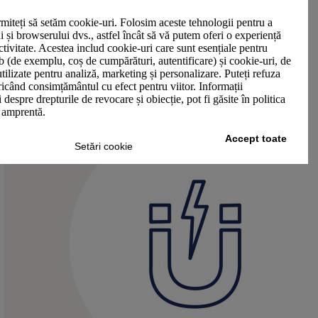
miteți să setăm cookie-uri. Folosim aceste tehnologii pentru a
ui și browserului dvs., astfel încât să vă putem oferi o experiență
ctivitate. Acestea includ cookie-uri care sunt esențiale pentru
b (de exemplu, coș de cumpărături, autentificare) și cookie-uri, de
utilizate pentru analiză, marketing și personalizare. Puteți refuza
oricând consimțământul cu efect pentru viitor. Informații
 despre drepturile de revocare și obiecție, pot fi găsite în politica
n amprentă.
Accept toate
Setări cookie