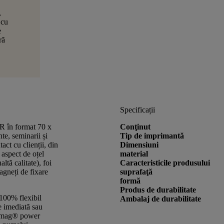
,
 cu
e
ră
Specificații
R în format 70 x
Conţinut
e, seminarii și
Tip de imprimantă
act cu clienții, din
Dimensiuni
 aspect de oțel
material
ltă calitate), foi
Caracteristicile produsului
gneți de fixare
suprafaţă
formă
Produs de durabilitate
 100% flexibil
Ambalaj de durabilitate
re imediată sau
. smag® power