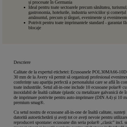
și procesate în Germania
Ideal pentru toate sectoarele precum sănătatea, turismul
gastronomia, hotelurile, industria serviciilor și comerțul
amănuntul, precum și târguri, evenimente și eveniment
Potrivit pentru toate imprimantele standard - garantat fă
blocaje
Descriere
Calitate de la expertul etichetei: Ecusoanele POL30MA66-10D
30 mm de la Avery vă permit să organizați profesional eveniment
conferințe sau apariția perfectă a personalului care se află în cont
toate industriile. Setul all-in-one include 10 ecusoane polar® cu
inoxidabil de înaltă calitate (plastic cu metalizare galvanică de îna
de imprimare potrivite pentru auto-imprimare (DIN A4) și 10 ma
premium smag®.
Cu setul nostru de ecusoane all-in-one de înaltă calitate, sunteți
datorită autoetichetării și aveți tot ce aveți nevoie pentru utiliza
reproduceri spontane: ecusoane din seria polar® „clasic” incl