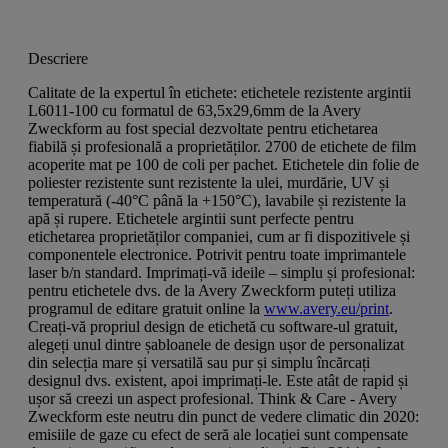
Descriere
Calitate de la expertul în etichete: etichetele rezistente argintii
L6011-100 cu formatul de 63,5x29,6mm de la Avery
Zweckform au fost special dezvoltate pentru etichetarea
fiabilă și profesională a proprietăților. 2700 de etichete de film
acoperite mat pe 100 de coli per pachet. Etichetele din folie de
poliester rezistente sunt rezistente la ulei, murdărie, UV și
temperatură (-40°C până la +150°C), lavabile și rezistente la
apă și rupere. Etichetele argintii sunt perfecte pentru
etichetarea proprietăților companiei, cum ar fi dispozitivele și
componentele electronice. Potrivit pentru toate imprimantele
laser b/n standard. Imprimați-vă ideile – simplu și profesional:
pentru etichetele dvs. de la Avery Zweckform puteți utiliza
programul de editare gratuit online la
www.avery.eu/print
.
Creați-vă propriul design de etichetă cu software-ul gratuit,
alegeți unul dintre șabloanele de design ușor de personalizat
din selecția mare și versatilă sau pur și simplu încărcați
designul dvs. existent, apoi imprimați-le. Este atât de rapid și
ușor să creezi un aspect profesional. Think & Care - Avery
Zweckform este neutru din punct de vedere climatic din 2020:
emisiile de gaze cu efect de seră ale locației sunt compensate