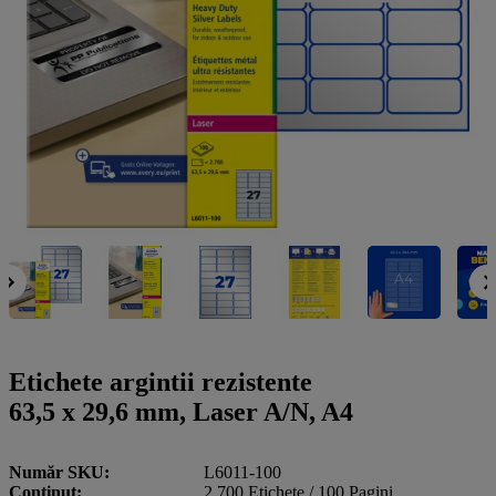
a
g
n
l
a
u
m
m
e
o
n
b
u
i
l
e
Etichete argintii rezistente
63,5 x 29,6 mm, Laser A/N, A4
Număr SKU
L6011-100
Conţinut
2.700 Etichete / 100 Pagini