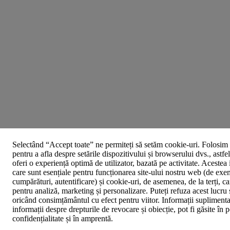
Selectând “Accept toate” ne permiteți să setăm cookie-uri. Folosim 
pentru a afla despre setările dispozitivului și browserului dvs., astfe
oferi o experiență optimă de utilizator, bazată pe activitate. Acestea
care sunt esențiale pentru funcționarea site-ului nostru web (de exe
cumpărături, autentificare) și cookie-uri, de asemenea, de la terți, car
pentru analiză, marketing și personalizare. Puteți refuza acest lucru 
oricând consimțământul cu efect pentru viitor. Informații suplimenta
informații despre drepturile de revocare și obiecție, pot fi găsite în p
confidențialitate și în amprentă.