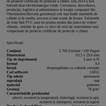
de proiecte certificate de protecție a climei. Din 2014 a fost
folosită doar electricitate/gaz verde. Cercetarea, dezvoltarea,
producția, logistica și administrarea la locația companiei din
Oberlaindern/Bavaria garantează cele mai înalte standarde de
calitate și de mediu, precum și rute scurte de livrare. Etichetele
de folie fără PVC sunt un produs neutru din punct de vedere
climatic, emisiile de gaze cu efect de seră ale materialului sunt
compensate de proiecte certificate de protecție a climei.
Specificații
Conţinut
2.700 Etichete / 100 Pagini
Dimensiuni
63,5 x 29,6 mm
Tip de imprimantă
Laser A/N
format
A4
formă
dreptunghiular cu colturile rotunjite
Cod software
L6011
Tip adeziv
permanent
suprafaţă
mat
material
poliester
Gramaj
78 g/m²
Caracteristicile produsului
adeziv, rezistent la temperatură, hidrofugă, rezistent la apă,
rezistent la intemperii, rezistent la rupere