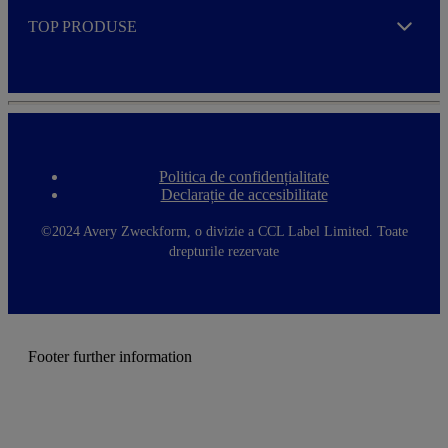
TOP PRODUSE
Expand
Politica de confidențialitate
F
Declarație de accesibilitate
o
o
t
©2024 Avery Zweckform, o divizie a CCL Label Limited. Toate
e
drepturile rezervate
r
m
e
n
u
Footer further information