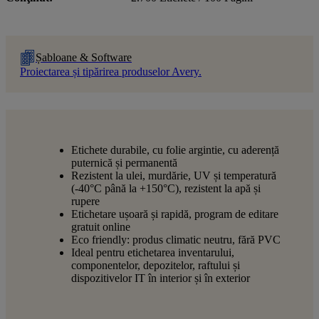
Șabloane & Software
Proiectarea și tipărirea produselor Avery.
Etichete durabile, cu folie argintie, cu aderență
puternică și permanentă
Rezistent la ulei, murdărie, UV și temperatură
(-40°C până la +150°C), rezistent la apă și
rupere
Etichetare ușoară și rapidă, program de editare
gratuit online
Eco friendly: produs climatic neutru, fără PVC
Ideal pentru etichetarea inventarului,
componentelor, depozitelor, raftului și
dispozitivelor IT în interior și în exterior