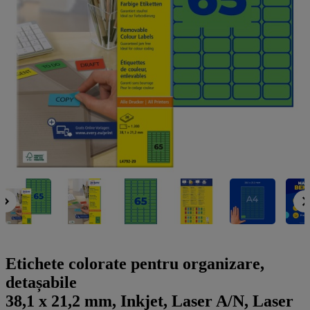
a
g
n
l
a
u
m
m
e
o
n
b
u
i
l
e
Etichete colorate pentru organizare,
detașabile
38,1 x 21,2 mm, Inkjet, Laser A/N, Laser