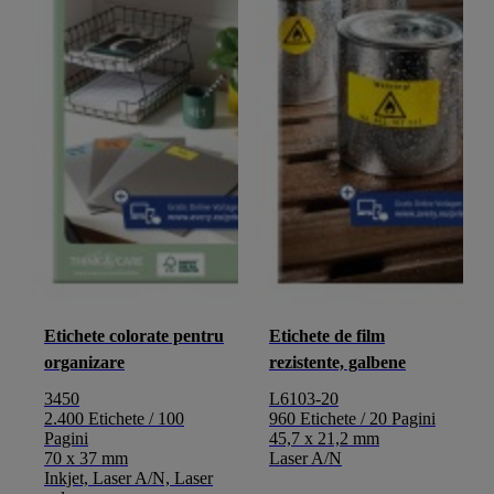
Etichete colorate pentru
Etichete de film
organizare
rezistente, galbene
3450
L6103-20
2.400 Etichete / 100
960 Etichete / 20 Pagini
Pagini
45,7 x 21,2 mm
70 x 37 mm
Laser A/N
Inkjet, Laser A/N, Laser