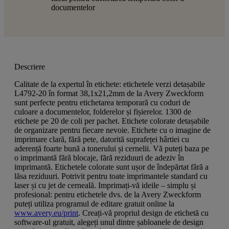
documentelor
Descriere
Calitate de la expertul în etichete: etichetele verzi detașabile
L4792-20 în format 38,1x21,2mm de la Avery Zweckform
sunt perfecte pentru etichetarea temporară cu coduri de
culoare a documentelor, folderelor și fișierelor. 1300 de
etichete pe 20 de coli per pachet. Etichete colorate detașabile
de organizare pentru fiecare nevoie. Etichete cu o imagine de
imprimare clară, fără pete, datorită suprafeței hârtiei cu
aderență foarte bună a tonerului și cernelii. Vă puteți baza pe
o imprimantă fără blocaje, fără reziduuri de adeziv în
imprimantă. Etichetele colorate sunt ușor de îndepărtat fără a
lăsa reziduuri. Potrivit pentru toate imprimantele standard cu
laser și cu jet de cerneală. Imprimați-vă ideile – simplu și
profesional: pentru etichetele dvs. de la Avery Zweckform
puteți utiliza programul de editare gratuit online la
www.avery.eu/print
. Creați-vă propriul design de etichetă cu
software-ul gratuit, alegeți unul dintre șabloanele de design