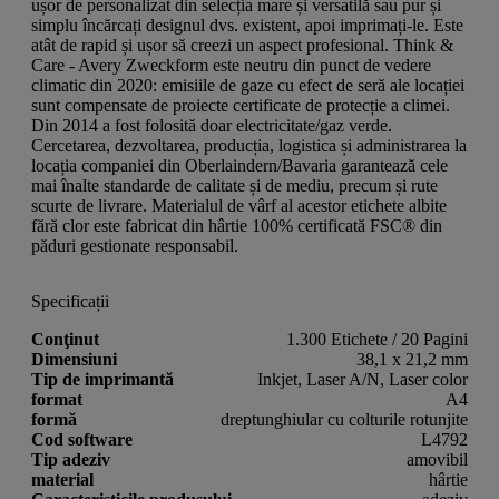
ușor de personalizat din selecția mare și versatilă sau pur și
simplu încărcați designul dvs. existent, apoi imprimați-le. Este
atât de rapid și ușor să creezi un aspect profesional. Think &
Care - Avery Zweckform este neutru din punct de vedere
climatic din 2020: emisiile de gaze cu efect de seră ale locației
sunt compensate de proiecte certificate de protecție a climei.
Din 2014 a fost folosită doar electricitate/gaz verde.
Cercetarea, dezvoltarea, producția, logistica și administrarea la
locația companiei din Oberlaindern/Bavaria garantează cele
mai înalte standarde de calitate și de mediu, precum și rute
scurte de livrare. Materialul de vârf al acestor etichete albite
fără clor este fabricat din hârtie 100% certificată FSC® din
păduri gestionate responsabil.
Specificații
Conţinut
1.300 Etichete / 20 Pagini
Dimensiuni
38,1 x 21,2 mm
Tip de imprimantă
Inkjet, Laser A/N, Laser color
format
A4
formă
dreptunghiular cu colturile rotunjite
Cod software
L4792
Tip adeziv
amovibil
material
hârtie