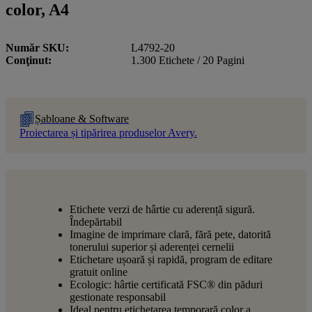
color, A4
Număr SKU
L4792-20
Conţinut
1.300 Etichete / 20 Pagini
Șabloane & Software
Proiectarea și tipărirea produselor Avery.
Etichete verzi de hârtie cu aderență sigură.
Îndepărtabil
Imagine de imprimare clară, fără pete, datorită
tonerului superior și aderenței cernelii
Etichetare ușoară și rapidă, program de editare
gratuit online
Ecologic: hârtie certificată FSC® din păduri
gestionate responsabil
Ideal pentru etichetarea temporară color a