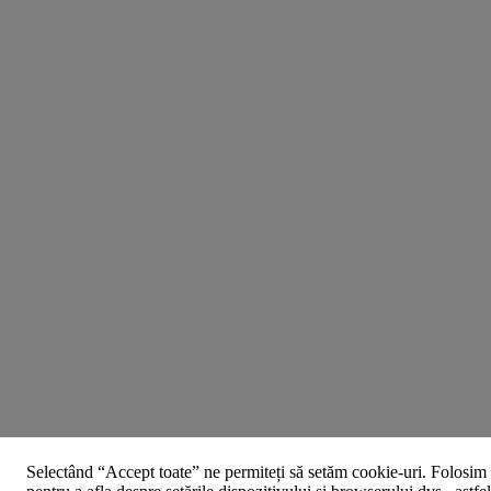
Selectând “Accept toate” ne permiteți să setăm cookie-uri. Folosim 