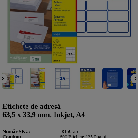
a
g
n
l
a
u
m
m
e
o
n
b
u
i
l
e
Etichete de adresă
63,5 x 33,9 mm, Inkjet, A4
Număr SKU
J8159-25
Conţinut
600 Etichete / 25 Pagini