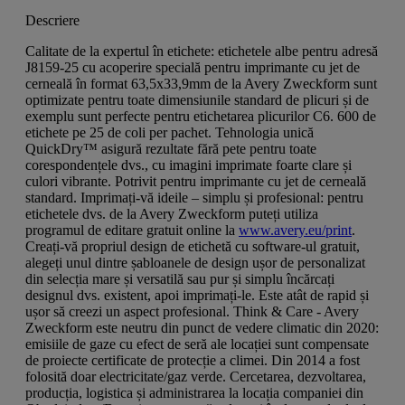
Descriere
Calitate de la expertul în etichete: etichetele albe pentru adresă
J8159-25 cu acoperire specială pentru imprimante cu jet de
cerneală în format 63,5x33,9mm de la Avery Zweckform sunt
optimizate pentru toate dimensiunile standard de plicuri și de
exemplu sunt perfecte pentru etichetarea plicurilor C6. 600 de
etichete pe 25 de coli per pachet. Tehnologia unică
QuickDry™ asigură rezultate fără pete pentru toate
corespondențele dvs., cu imagini imprimate foarte clare și
culori vibrante. Potrivit pentru imprimante cu jet de cerneală
standard. Imprimați-vă ideile – simplu și profesional: pentru
etichetele dvs. de la Avery Zweckform puteți utiliza
programul de editare gratuit online la
www.avery.eu/print
.
Creați-vă propriul design de etichetă cu software-ul gratuit,
alegeți unul dintre șabloanele de design ușor de personalizat
din selecția mare și versatilă sau pur și simplu încărcați
designul dvs. existent, apoi imprimați-le. Este atât de rapid și
ușor să creezi un aspect profesional. Think & Care - Avery
Zweckform este neutru din punct de vedere climatic din 2020:
emisiile de gaze cu efect de seră ale locației sunt compensate
de proiecte certificate de protecție a climei. Din 2014 a fost
folosită doar electricitate/gaz verde. Cercetarea, dezvoltarea,
producția, logistica și administrarea la locația companiei din