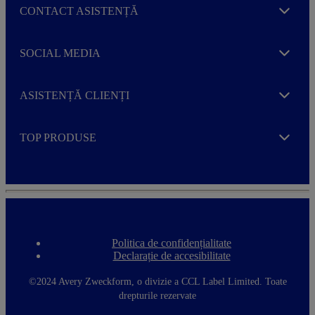
CONTACT ASISTENȚĂ
Expand
SOCIAL MEDIA
Expand
ASISTENȚĂ CLIENȚI
Expand
TOP PRODUSE
Expand
Politica de confidențialitate
F
Declarație de accesibilitate
o
o
t
©2024 Avery Zweckform, o divizie a CCL Label Limited. Toate
e
drepturile rezervate
r