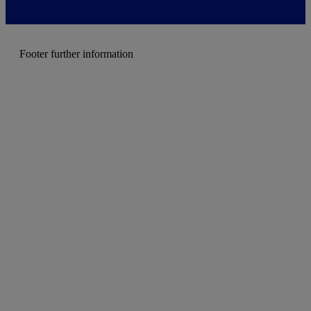
m
e
n
u
Footer further information