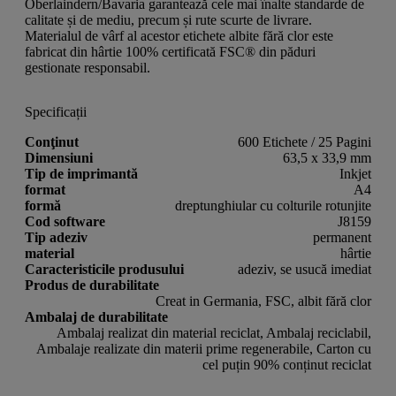
Oberlaindern/Bavaria garantează cele mai înalte standarde de
calitate și de mediu, precum și rute scurte de livrare.
Materialul de vârf al acestor etichete albite fără clor este
fabricat din hârtie 100% certificată FSC® din păduri
gestionate responsabil.
Specificații
Conţinut
600 Etichete / 25 Pagini
Dimensiuni
63,5 x 33,9 mm
Tip de imprimantă
Inkjet
format
A4
formă
dreptunghiular cu colturile rotunjite
Cod software
J8159
Tip adeziv
permanent
material
hârtie
Caracteristicile produsului
adeziv, se usucă imediat
Produs de durabilitate
Creat in Germania, FSC, albit fără clor
Ambalaj de durabilitate
Ambalaj realizat din material reciclat, Ambalaj reciclabil,
Ambalaje realizate din materii prime regenerabile, Carton cu
cel puțin 90% conținut reciclat