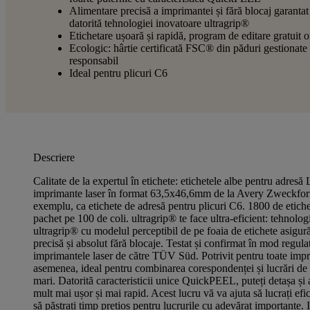
Alimentare precisă a imprimantei și fără blocaj garantat
datorită tehnologiei inovatoare ultragrip®
Etichetare ușoară și rapidă, program de editare gratuit o
Ecologic: hârtie certificată FSC® din păduri gestionate
responsabil
Ideal pentru plicuri C6
Descriere
Calitate de la expertul în etichete: etichetele albe pentru adres
imprimante laser în format 63,5x46,6mm de la Avery Zweckform
exemplu, ca etichete de adresă pentru plicuri C6. 1800 de etiche
pachet pe 100 de coli. ultragrip® te face ultra-eficient: tehnolo
ultragrip® cu modelul perceptibil de pe foaia de etichete asigur
precisă și absolut fără blocaje. Testat și confirmat în mod regula
imprimantele laser de către TÜV Süd. Potrivit pentru toate impr
asemenea, ideal pentru combinarea corespondenței și lucrări d
mari. Datorită caracteristicii unice QuickPEEL, puteți detașa și 
mult mai ușor și mai rapid. Acest lucru vă va ajuta să lucrați efici
să păstrați timp prețios pentru lucrurile cu adevărat importante. 