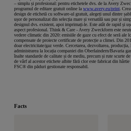
– simplu și profesional: pentru etichetele dvs. de la Avery Zwec
programul de editare gratuit online la
www.avery.eu/print
. Crea
design de etichetă cu software-ul gratuit, alegeți unul dintre șa
ușor de personalizat din selecția mare și versatilă sau pur și simp
designul dvs. existent, apoi imprimați-le. Este atât de rapid și uș
aspect profesional. Think & Care - Avery Zweckform este neut
vedere climatic din 2020: emisiile de gaze cu efect de seră ale lo
compensate de proiecte certificate de protecție a climei. Din 201
doar electricitate/gaz verde. Cercetarea, dezvoltarea, producția, l
administrarea la locația companiei din Oberlaindern/Bavaria ga
înalte standarde de calitate și de mediu, precum și rute scurte de
de vârf al acestor etichete albite fără clor este fabricat din hârti
FSC® din păduri gestionate responsabil.
Facts