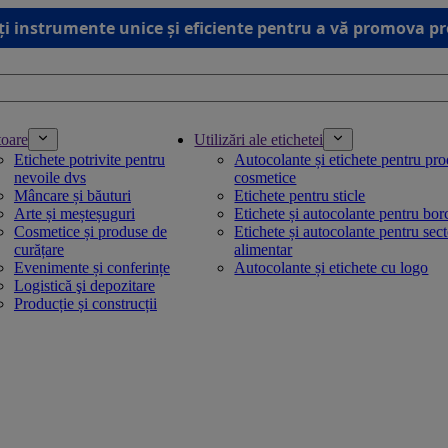
ți instrumente unice și eficiente pentru a vă promova p
toare
Utilizări ale etichetei
Etichete potrivite pentru
Autocolante și etichete pentru pr
nevoile dvs
cosmetice
Mâncare și băuturi
Etichete pentru sticle
Arte și meșteșuguri
Etichete și autocolante pentru bo
Cosmetice și produse de
Etichete și autocolante pentru sec
curățare
alimentar
Evenimente și conferințe
Autocolante și etichete cu logo
Logistică şi depozitare
Producție și construcții