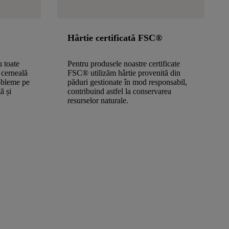
Hârtie certificată FSC®
u toate
Pentru produsele noastre certificate
 cerneală
FSC® utilizăm hârtie provenită din
obleme pe
păduri gestionate în mod responsabil,
ă și
contribuind astfel la conservarea
resurselor naturale.