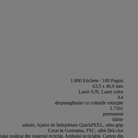
1.800 Etichete / 100 Pagini
63,5 x 46,6 mm
Laser A/N, Laser color
A4
dreptunghiular cu colturile rotunjite
L7161
permanent
hârtie
adeziv, Ajutor de îndepărtare QuickPEEL, ultra grip
Creat in Germania, FSC, albit fără clor
laj realizat din material reciclat, Ambalaj reciclabil, Carton din