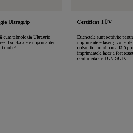
gie Ultragrip
Certificat TÜV
ă cum tehnologia Ultragrip
Etichetele sunt potrivite pentr
tresul și blocajele imprimantei
imprimantele laser și cu jet de
ai multe!
obișnuite; imprimarea fără pr
imprimantele laser a fost testat
confirmată de TÜV SÜD.