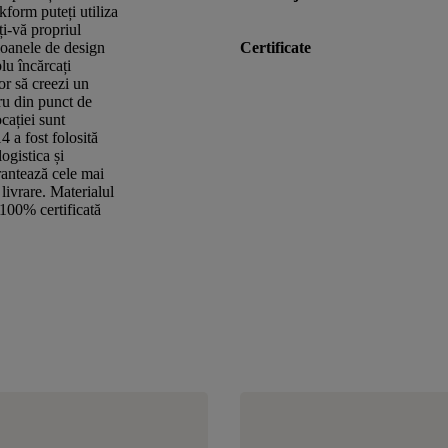
kform puteți utiliza
ți-vă propriul
bloanele de design
Certificate
lu încărcați
or să creezi un
ru din punct de
cației sunt
4 a fost folosită
ogistica și
rantează cele mai
 livrare. Materialul
e 100% certificată