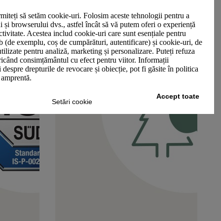
miteți să setăm cookie-uri. Folosim aceste tehnologii pentru a
ui și browserului dvs., astfel încât să vă putem oferi o experiență
ctivitate. Acestea includ cookie-uri care sunt esențiale pentru
b (de exemplu, coș de cumpărături, autentificare) și cookie-uri, de
utilizate pentru analiză, marketing și personalizare. Puteți refuza
oricând consimțământul cu efect pentru viitor. Informații
 despre drepturile de revocare și obiecție, pot fi găsite în politica
n amprentă.
Accept toate
Setări cookie