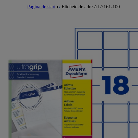
a
m
e
l
Pagina de start
Etichete de adresă L7161-100
e
a
n
d
u
c
r
u
m
b