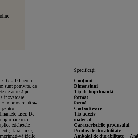
nline
Specificații
ă L7161-100 pentru
Conţinut
 sunt potrivite, de
Dimensiuni
te de adresă per
Tip de imprimantă
gia inovatoare
format
ă o imprimare ultra-
formă
t pentru
Cod software
imantele laser. De
Tip adeziv
e imprimare mai
material
aplica etichetele
Caracteristicile produsului
ent și fără stres și
Produs de durabilitate
Imprimați-vă ideile
Ambalaj de durabilitate
Amba