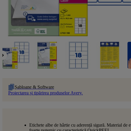
Șabloane & Software
Proiectarea și tipărirea produselor Avery.
Etichete albe de hârtie cu aderență sigură. Material de e
foarte puternic cu caracteristică QuickPEEL