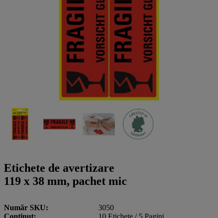
a
g
n
l
a
u
m
m
e
o
n
b
u
i
l
e
Etichete de avertizare
119 x 38 mm, pachet mic
Număr SKU
3050
Conţinut
10 Etichete / 5 Pagini