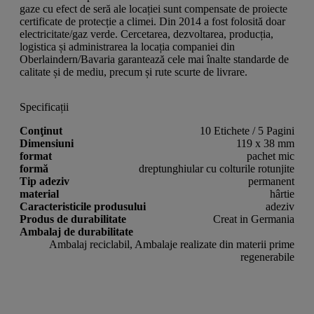
gaze cu efect de seră ale locației sunt compensate de proiecte
certificate de protecție a climei. Din 2014 a fost folosită doar
electricitate/gaz verde. Cercetarea, dezvoltarea, producția,
logistica și administrarea la locația companiei din
Oberlaindern/Bavaria garantează cele mai înalte standarde de
calitate și de mediu, precum și rute scurte de livrare.
Specificații
Conţinut
10 Etichete / 5 Pagini
Dimensiuni
119 x 38 mm
format
pachet mic
formă
dreptunghiular cu colturile rotunjite
Tip adeziv
permanent
material
hârtie
Caracteristicile produsului
adeziv
Produs de durabilitate
Creat in Germania
Ambalaj de durabilitate
Ambalaj reciclabil, Ambalaje realizate din materii prime
regenerabile