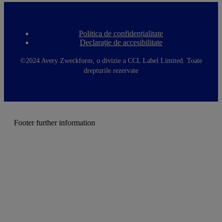
Politica de confidențialitate
F
Declarație de accesibilitate
o
o
t
©2024 Avery Zweckform, o divizie a CCL Label Limited. Toate
e
drepturile rezervate
r
m
e
n
u
Footer further information