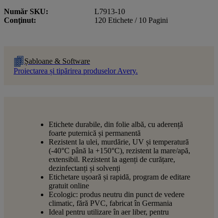
Număr SKU
L7913-10
Conţinut
120 Etichete / 10 Pagini
Șabloane & Software
Proiectarea și tipărirea produselor Avery.
Etichete durabile, din folie albă, cu aderență
foarte puternică și permanentă
Rezistent la ulei, murdărie, UV și temperatură
(-40°C până la +150°C), rezistent la mare/apă,
extensibil. Rezistent la agenți de curățare,
dezinfectanți și solvenți
Etichetare ușoară și rapidă, program de editare
gratuit online
Ecologic: produs neutru din punct de vedere
climatic, fără PVC, fabricat în Germania
Ideal pentru utilizare în aer liber, pentru