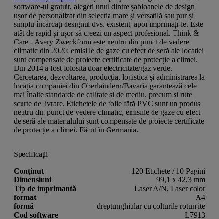
software-ul gratuit, alegeți unul dintre șabloanele de design
ușor de personalizat din selecția mare și versatilă sau pur și
simplu încărcați designul dvs. existent, apoi imprimați-le. Este
atât de rapid și ușor să creezi un aspect profesional. Think &
Care - Avery Zweckform este neutru din punct de vedere
climatic din 2020: emisiile de gaze cu efect de seră ale locației
sunt compensate de proiecte certificate de protecție a climei.
Din 2014 a fost folosită doar electricitate/gaz verde.
Cercetarea, dezvoltarea, producția, logistica și administrarea la
locația companiei din Oberlaindern/Bavaria garantează cele
mai înalte standarde de calitate și de mediu, precum și rute
scurte de livrare. Etichetele de folie fără PVC sunt un produs
neutru din punct de vedere climatic, emisiile de gaze cu efect
de seră ale materialului sunt compensate de proiecte certificate
de protecție a climei. Făcut în Germania.
Specificații
Conţinut
120 Etichete / 10 Pagini
Dimensiuni
99,1 x 42,3 mm
Tip de imprimantă
Laser A/N, Laser color
format
A4
formă
dreptunghiular cu colturile rotunjite
Cod software
L7913