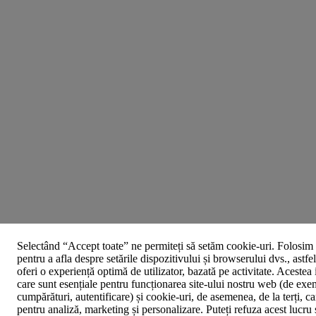
Selectând “Accept toate” ne permiteți să setăm cookie-uri. Folosim 
pentru a afla despre setările dispozitivului și browserului dvs., astfe
oferi o experiență optimă de utilizator, bazată pe activitate. Acestea
care sunt esențiale pentru funcționarea site-ului nostru web (de exe
cumpărături, autentificare) și cookie-uri, de asemenea, de la terți, car
pentru analiză, marketing și personalizare. Puteți refuza acest lucru 