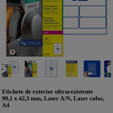
a
g
n
l
a
u
m
m
e
o
n
b
u
i
l
e
Etichete de exterior ultrarezistente
99,1 x 42,3 mm, Laser A/N, Laser color,
A4