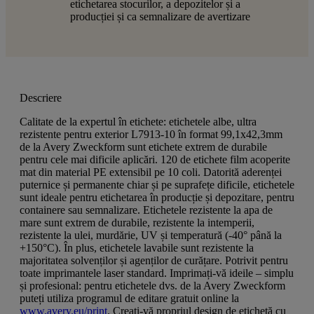
etichetarea stocurilor, a depozitelor și a
producției și ca semnalizare de avertizare
Descriere
Calitate de la expertul în etichete: etichetele albe, ultra
rezistente pentru exterior L7913-10 în format 99,1x42,3mm
de la Avery Zweckform sunt etichete extrem de durabile
pentru cele mai dificile aplicări. 120 de etichete film acoperite
mat din material PE extensibil pe 10 coli. Datorită aderenței
puternice și permanente chiar și pe suprafețe dificile, etichetele
sunt ideale pentru etichetarea în producție și depozitare, pentru
containere sau semnalizare. Etichetele rezistente la apa de
mare sunt extrem de durabile, rezistente la intemperii,
rezistente la ulei, murdărie, UV și temperatură (-40° până la
+150°C). În plus, etichetele lavabile sunt rezistente la
majoritatea solvenților și agenților de curățare. Potrivit pentru
toate imprimantele laser standard. Imprimați-vă ideile – simplu
și profesional: pentru etichetele dvs. de la Avery Zweckform
puteți utiliza programul de editare gratuit online la
www.avery.eu/print
. Creați-vă propriul design de etichetă cu