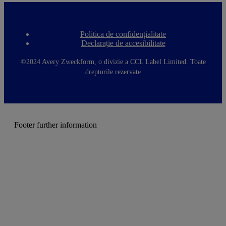
Politica de confidențialitate
F
Declarație de accesibilitate
o
o
t
©2024 Avery Zweckform, o divizie a CCL Label Limited. Toate
e
drepturile rezervate
r
m
e
n
u
Footer further information