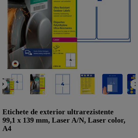
a
g
n
l
a
u
m
m
e
o
n
b
u
i
l
e
Etichete de exterior ultrarezistente
99,1 x 139 mm, Laser A/N, Laser color,
A4