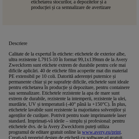
etichetarea stocurilor, a depozitelor și a
producției și ca semnalizare de avertizare
Descriere
Calitate de la expertul în etichete: etichetele de exterior albe,
ultra rezistente L7915-10 în format 99,1x139mm de la Avery
Zweckform sunt etichete extrem de durabile pentru cele mai
dificile aplicări. 40 de etichete film acoperite mat din material
PE extensibil pe 10 coli. Datorită aderenței puternice și
permanente chiar și pe suprafețe dificile, etichetele sunt ideale
pentru etichetarea în producție și depozitare, pentru containere
sau semnalizare. Etichetele rezistente la apa de mare sunt
extrem de durabile, rezistente la intemperii, rezistente la ulei,
murdărie, UV și temperatură (-40° până la +150°C). În plus,
etichetele lavabile sunt rezistente la majoritatea solvenților și
agenților de curățare. Potrivit pentru toate imprimantele laser
standard. Imprimați-vă ideile – simplu și profesional: pentru
etichetele dvs. de la Avery Zweckform puteți utiliza
programul de editare gratuit online la
www.avery.eu/print
.
Creați-vă propriul design de etichetă cu software-ul gratuit,