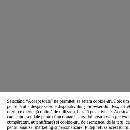
Selectând “Accept toate” ne permiteți să setăm cookie-uri. Folosim 
pentru a afla despre setările dispozitivului și browserului dvs., astfe
oferi o experiență optimă de utilizator, bazată pe activitate. Acestea
care sunt esențiale pentru funcționarea site-ului nostru web (de exe
cumpărături, autentificare) și cookie-uri, de asemenea, de la terți, car
pentru analiză, marketing și personalizare. Puteți refuza acest lucru 