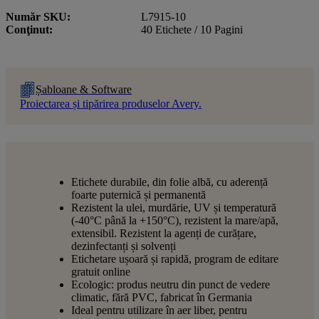
Număr SKU
L7915-10
Conţinut
40 Etichete / 10 Pagini
Șabloane & Software
Proiectarea și tipărirea produselor Avery.
Etichete durabile, din folie albă, cu aderență
foarte puternică și permanentă
Rezistent la ulei, murdărie, UV și temperatură
(-40°C până la +150°C), rezistent la mare/apă,
extensibil. Rezistent la agenți de curățare,
dezinfectanți și solvenți
Etichetare ușoară și rapidă, program de editare
gratuit online
Ecologic: produs neutru din punct de vedere
climatic, fără PVC, fabricat în Germania
Ideal pentru utilizare în aer liber, pentru