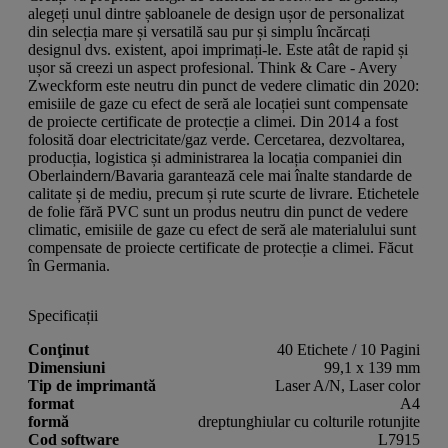
alegeți unul dintre șabloanele de design ușor de personalizat
din selecția mare și versatilă sau pur și simplu încărcați
designul dvs. existent, apoi imprimați-le. Este atât de rapid și
ușor să creezi un aspect profesional. Think & Care - Avery
Zweckform este neutru din punct de vedere climatic din 2020:
emisiile de gaze cu efect de seră ale locației sunt compensate
de proiecte certificate de protecție a climei. Din 2014 a fost
folosită doar electricitate/gaz verde. Cercetarea, dezvoltarea,
producția, logistica și administrarea la locația companiei din
Oberlaindern/Bavaria garantează cele mai înalte standarde de
calitate și de mediu, precum și rute scurte de livrare. Etichetele
de folie fără PVC sunt un produs neutru din punct de vedere
climatic, emisiile de gaze cu efect de seră ale materialului sunt
compensate de proiecte certificate de protecție a climei. Făcut
în Germania.
Specificații
Conţinut
40 Etichete / 10 Pagini
Dimensiuni
99,1 x 139 mm
Tip de imprimantă
Laser A/N, Laser color
format
A4
formă
dreptunghiular cu colturile rotunjite
Cod software
L7915