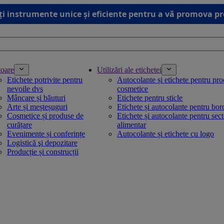
ți instrumente unice și eficiente pentru a vă promova p
toare
Utilizări ale etichetei
Etichete potrivite pentru
Autocolante și etichete pentru pr
nevoile dvs
cosmetice
Mâncare și băuturi
Etichete pentru sticle
Arte și meșteșuguri
Etichete și autocolante pentru bo
Cosmetice și produse de
Etichete și autocolante pentru sec
curățare
alimentar
Evenimente și conferințe
Autocolante și etichete cu logo
Logistică şi depozitare
Producție și construcții