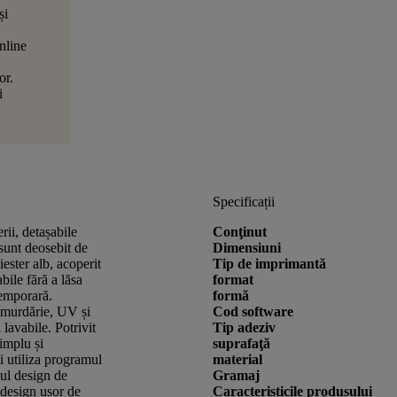
și
nline
or.
i
Specificații
erii, detașabile
Conţinut
nt deosebit de
Dimensiuni
iester alb, acoperit
Tip de imprimantă
bile fără a lăsa
format
temporară.
formă
i, murdărie, UV și
Cod software
lavabile. Potrivit
Tip adeziv
implu și
suprafaţă
i utiliza programul
material
iul design de
Gramaj
e design ușor de
Caracteristicile produsului