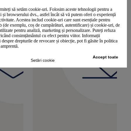
miteți să setăm cookie-uri. Folosim aceste tehnologii pentru a
ui și browserului dvs., astfel încât să vă putem oferi o experiență
ctivitate. Acestea includ cookie-uri care sunt esențiale pentru
b (de exemplu, coș de cumpărături, autentificare) și cookie-uri, de
utilizate pentru analiză, marketing și personalizare. Puteți refuza
oricând consimțământul cu efect pentru viitor. Informații
 despre drepturile de revocare și obiecție, pot fi găsite în politica
n amprentă.
Accept toate
Setări cookie