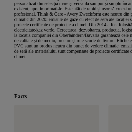
personalizat din selecția mare și versatilă sau pur și simplu încă
existent, apoi imprimați-le. Este atât de rapid și ușor să creezi u
profesional. Think & Care - Avery Zweckform este neutru din 
climatic din 2020: emisiile de gaze cu efect de seră ale locației
proiecte certificate de protecție a climei. Din 2014 a fost folosit
electricitate/gaz verde. Cercetarea, dezvoltarea, producția, logis
la locația companiei din Oberlaindern/Bavaria garantează cele m
de calitate și de mediu, precum și rute scurte de livrare. Etichete
PVC sunt un produs neutru din punct de vedere climatic, emisii
de seră ale materialului sunt compensate de proiecte certificate d
climei.
Facts