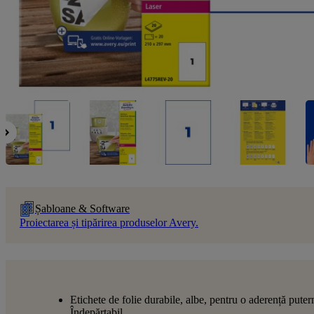
Șabloane & Software
Proiectarea și tipărirea produselor Avery.
Etichete de folie durabile, albe, pentru o aderență puter
Îndepărtabil