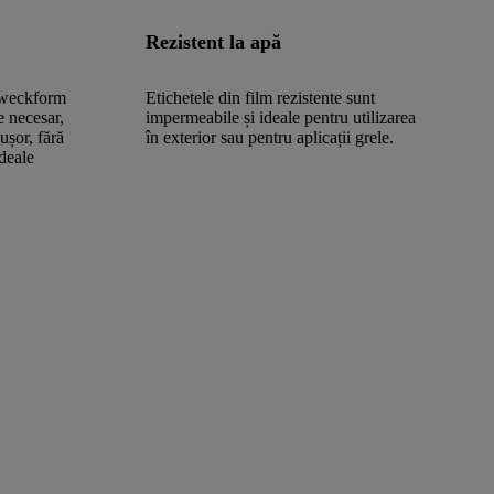
Rezistent la apă
Zweckform
Etichetele din film rezistente sunt
e necesar,
impermeabile și ideale pentru utilizarea
 ușor, fără
în exterior sau pentru aplicații grele.
ideale