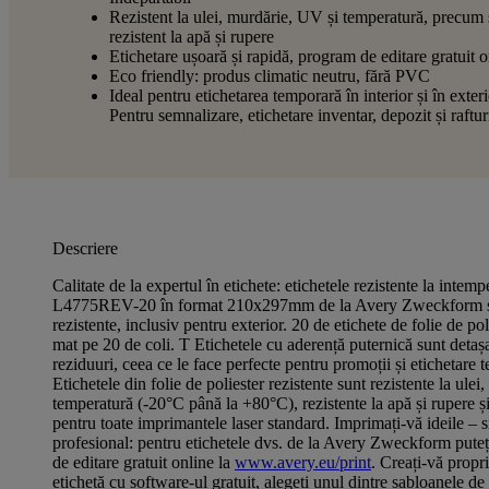
Rezistent la ulei, murdărie, UV și temperatură, precum 
rezistent la apă și rupere
Etichetare ușoară și rapidă, program de editare gratuit o
Eco friendly: produs climatic neutru, fără PVC
Ideal pentru etichetarea temporară în interior și în exteri
Pentru semnalizare, etichetare inventar, depozit și raftur
Descriere
Calitate de la expertul în etichete: etichetele rezistente la intemp
L4775REV-20 în format 210x297mm de la Avery Zweckform su
rezistente, inclusiv pentru exterior. 20 de etichete de folie de pol
mat pe 20 de coli. T Etichetele cu aderență puternică sunt detașa
reziduuri, ceea ce le face perfecte pentru promoții și etichetare 
Etichetele din folie de poliester rezistente sunt rezistente la ule
temperatură (-20°C până la +80°C), rezistente la apă și rupere și 
pentru toate imprimantele laser standard. Imprimați-vă ideile – s
profesional: pentru etichetele dvs. de la Avery Zweckform puteț
de editare gratuit online la
www.avery.eu/print
. Creați-vă propr
etichetă cu software-ul gratuit, alegeți unul dintre șabloanele d