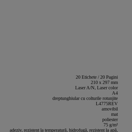
20 Etichete / 20 Pagini
210 x 297 mm
Laser A/N, Laser color
A4
dreptunghiular cu colturile rotunjite
L4775REV
amovibil
mat
poliester
75 g/m²
adeziv, rezistent la temperatură, hidrofugă, rezistent la apă,