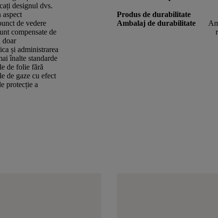
rcați designul dvs.
n aspect
Produs de durabilitate
punct de vedere
Ambalaj de durabilitate
Amb
 sunt compensate de
ă doar
tica și administrarea
ai înalte standarde
le de folie fără
le de gaze cu efect
e protecție a