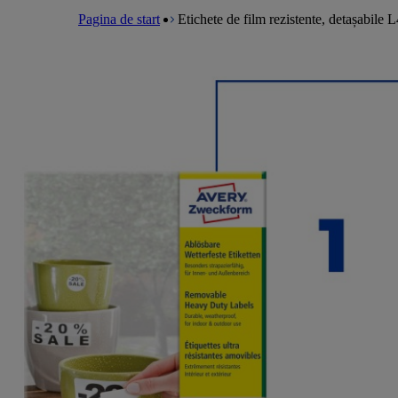
a
m
e
l
Pagina de start
Etichete de film rezistente, detașabil
e
a
n
d
u
c
r
u
m
b