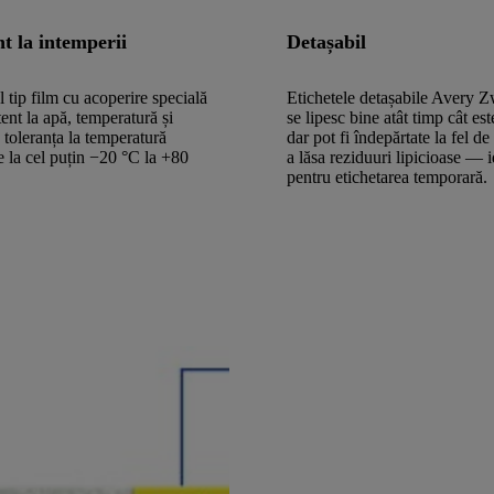
nt la intemperii
Detașabil
l tip film cu acoperire specială
Etichetele detașabile Avery 
tent la apă, temperatură și
se lipesc bine atât timp cât est
 toleranța la temperatură
dar pot fi îndepărtate la fel de
e la cel puțin −20 °C la +80
a lăsa reziduuri lipicioase — 
pentru etichetarea temporară.