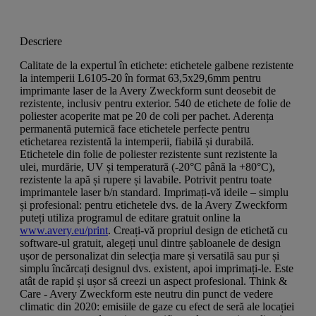
Descriere
Calitate de la expertul în etichete: etichetele galbene rezistente
la intemperii L6105-20 în format 63,5x29,6mm pentru
imprimante laser de la Avery Zweckform sunt deosebit de
rezistente, inclusiv pentru exterior. 540 de etichete de folie de
poliester acoperite mat pe 20 de coli per pachet. Aderența
permanentă puternică face etichetele perfecte pentru
etichetarea rezistentă la intemperii, fiabilă și durabilă.
Etichetele din folie de poliester rezistente sunt rezistente la
ulei, murdărie, UV și temperatură (-20°C până la +80°C),
rezistente la apă și rupere și lavabile. Potrivit pentru toate
imprimantele laser b/n standard. Imprimați-vă ideile – simplu
și profesional: pentru etichetele dvs. de la Avery Zweckform
puteți utiliza programul de editare gratuit online la
www.avery.eu/print
. Creați-vă propriul design de etichetă cu
software-ul gratuit, alegeți unul dintre șabloanele de design
ușor de personalizat din selecția mare și versatilă sau pur și
simplu încărcați designul dvs. existent, apoi imprimați-le. Este
atât de rapid și ușor să creezi un aspect profesional. Think &
Care - Avery Zweckform este neutru din punct de vedere
climatic din 2020: emisiile de gaze cu efect de seră ale locației