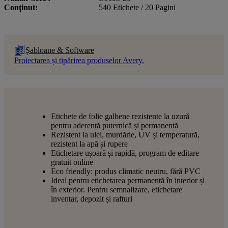
Conţinut
540 Etichete / 20 Pagini
Șabloane & Software
Proiectarea și tipărirea produselor Avery.
Etichete de folie galbene rezistente la uzură
pentru aderență puternică și permanentă
Rezistent la ulei, murdărie, UV și temperatură,
rezistent la apă și rupere
Etichetare ușoară și rapidă, program de editare
gratuit online
Eco friendly: produs climatic neutru, fără PVC
Ideal pentru etichetarea permanentă în interior și
în exterior. Pentru semnalizare, etichetare
inventar, depozit și rafturi