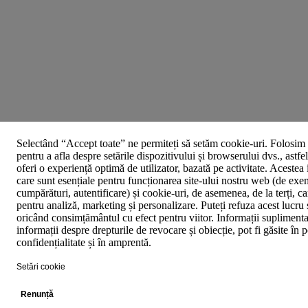
Selectând “Accept toate” ne permiteți să setăm cookie-uri. Folosim 
pentru a afla despre setările dispozitivului și browserului dvs., astfe
oferi o experiență optimă de utilizator, bazată pe activitate. Acestea
care sunt esențiale pentru funcționarea site-ului nostru web (de exe
cumpărături, autentificare) și cookie-uri, de asemenea, de la terți, car
pentru analiză, marketing și personalizare. Puteți refuza acest lucru 
oricând consimțământul cu efect pentru viitor. Informații suplimenta
informații despre drepturile de revocare și obiecție, pot fi găsite în p
confidențialitate și în amprentă.
Setări cookie
Renunță