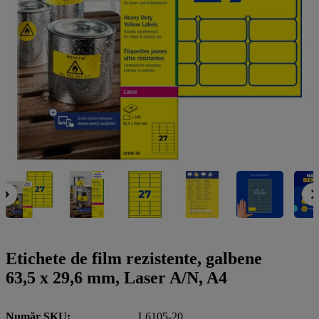
a
g
n
l
a
u
m
m
e
o
n
b
u
i
l
e
Etichete de film rezistente, galbene
63,5 x 29,6 mm, Laser A/N, A4
Număr SKU
L6105-20