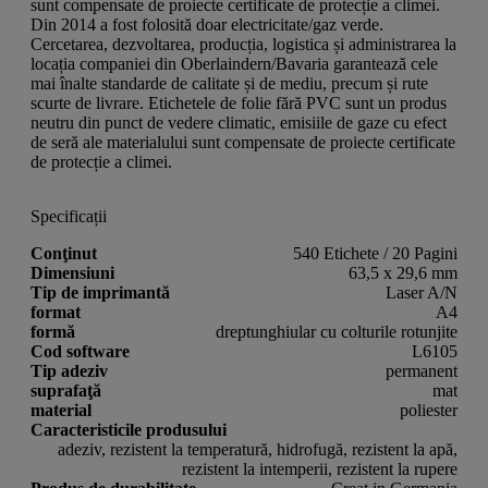
sunt compensate de proiecte certificate de protecție a climei.
Din 2014 a fost folosită doar electricitate/gaz verde.
Cercetarea, dezvoltarea, producția, logistica și administrarea la
locația companiei din Oberlaindern/Bavaria garantează cele
mai înalte standarde de calitate și de mediu, precum și rute
scurte de livrare. Etichetele de folie fără PVC sunt un produs
neutru din punct de vedere climatic, emisiile de gaze cu efect
de seră ale materialului sunt compensate de proiecte certificate
de protecție a climei.
Specificații
Conţinut
540 Etichete / 20 Pagini
Dimensiuni
63,5 x 29,6 mm
Tip de imprimantă
Laser A/N
format
A4
formă
dreptunghiular cu colturile rotunjite
Cod software
L6105
Tip adeziv
permanent
suprafaţă
mat
material
poliester
Caracteristicile produsului
adeziv, rezistent la temperatură, hidrofugă, rezistent la apă,
rezistent la intemperii, rezistent la rupere