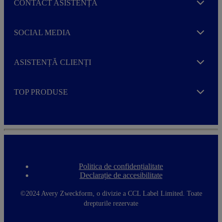
CONTACT ASISTENȚĂ
Expand
SOCIAL MEDIA
Expand
ASISTENȚĂ CLIENȚI
Expand
TOP PRODUSE
Expand
Politica de confidențialitate
F
Declarație de accesibilitate
o
o
t
©2024 Avery Zweckform, o divizie a CCL Label Limited. Toate
e
drepturile rezervate
r
m