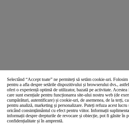
Selectând “Accept toate” ne permiteți să setăm cookie-uri. Folosim 
pentru a afla despre setările dispozitivului și browserului dvs., astfe
oferi o experiență optimă de utilizator, bazată pe activitate. Acestea
care sunt esențiale pentru funcționarea site-ului nostru web (de exe
cumpărături, autentificare) și cookie-uri, de asemenea, de la terți, car
pentru analiză, marketing și personalizare. Puteți refuza acest lucru 
oricând consimțământul cu efect pentru viitor. Informații suplimenta
informații despre drepturile de revocare și obiecție, pot fi găsite în p
confidențialitate și în amprentă.