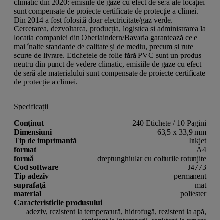
climatic din 2020: emisiile de gaze cu efect de seră ale locației
sunt compensate de proiecte certificate de protecție a climei.
Din 2014 a fost folosită doar electricitate/gaz verde.
Cercetarea, dezvoltarea, producția, logistica și administrarea la
locația companiei din Oberlaindern/Bavaria garantează cele
mai înalte standarde de calitate și de mediu, precum și rute
scurte de livrare. Etichetele de folie fără PVC sunt un produs
neutru din punct de vedere climatic, emisiile de gaze cu efect
de seră ale materialului sunt compensate de proiecte certificate
de protecție a climei.
Specificații
Conţinut
240 Etichete / 10 Pagini
Dimensiuni
63,5 x 33,9 mm
Tip de imprimantă
Inkjet
format
A4
formă
dreptunghiular cu colturile rotunjite
Cod software
J4773
Tip adeziv
permanent
suprafaţă
mat
material
poliester
Caracteristicile produsului
adeziv, rezistent la temperatură, hidrofugă, rezistent la apă,