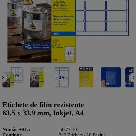
a
g
n
l
a
u
m
m
e
o
n
b
u
i
l
e
Etichete de film rezistente
63,5 x 33,9 mm, Inkjet, A4
Număr SKU
J4773-10
Conţinut
240 Etichete / 10 Pagini