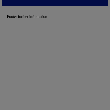
e
n
u
Footer further information