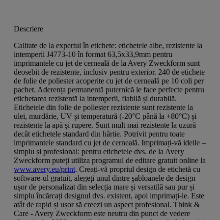
Descriere
Calitate de la expertul în etichete: etichetele albe, rezistente la
intemperii J4773-10 în format 63,5x33,9mm pentru
imprimantele cu jet de cerneală de la Avery Zweckform sunt
deosebit de rezistente, inclusiv pentru exterior. 240 de etichete
de folie de poliester acoperite cu jet de cerneală pe 10 coli per
pachet. Aderența permanentă puternică le face perfecte pentru
etichetarea rezistentă la intemperii, fiabilă și durabilă.
Etichetele din folie de poliester rezistente sunt rezistente la
ulei, murdărie, UV și temperatură (-20°C până la +80°C) și
rezistente la apă și rupere. Sunt mult mai rezistente la uzură
decât etichetele standard din hârtie. Potrivit pentru toate
imprimantele standard cu jet de cerneală. Imprimați-vă ideile –
simplu și profesional: pentru etichetele dvs. de la Avery
Zweckform puteți utiliza programul de editare gratuit online la
www.avery.eu/print
. Creați-vă propriul design de etichetă cu
software-ul gratuit, alegeți unul dintre șabloanele de design
ușor de personalizat din selecția mare și versatilă sau pur și
simplu încărcați designul dvs. existent, apoi imprimați-le. Este
atât de rapid și ușor să creezi un aspect profesional. Think &
Care - Avery Zweckform este neutru din punct de vedere