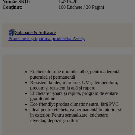
Număr SKU
L4715-20
Conţinut
160 Etichete / 20 Pagini
Șabloane & Software
Proiectarea și tipărirea produselor Avery.
Etichete de folie durabile, albe, pentru aderență
puternică și permanentă
Rezistent la ulei, murdărie, UV și temperatură,
precum și rezistent la apă și rupere
Etichetare ușoară și rapidă, program de editare
gratuit online
Eco friendly: produs climatic neutru, fără PVC
Ideal pentru etichetarea permanentă în interior și
în exterior. Pentru semnalizare, etichetare
inventar, depozit și rafturi