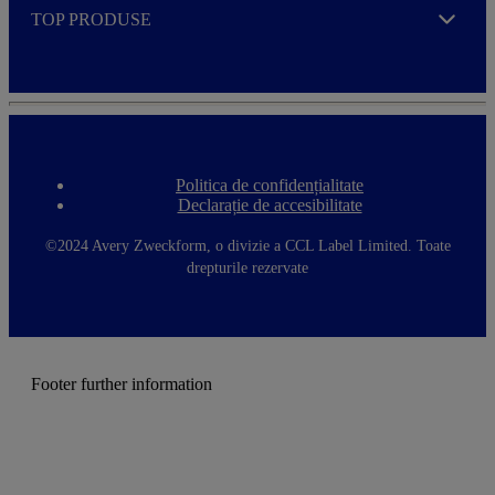
TOP PRODUSE
Expand
Politica de confidențialitate
F
Declarație de accesibilitate
o
o
t
©2024 Avery Zweckform, o divizie a CCL Label Limited. Toate
e
drepturile rezervate
r
m
e
n
u
Footer further information