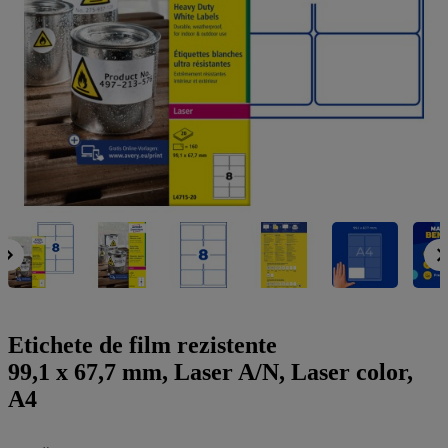
a
g
n
l
a
u
m
m
e
o
n
b
u
i
l
e
Etichete de film rezistente
99,1 x 67,7 mm, Laser A/N, Laser color,
A4