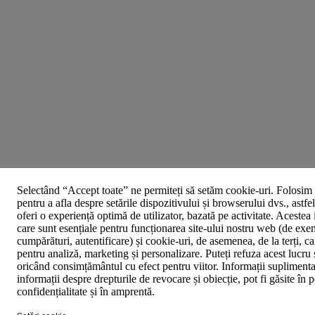
Selectând “Accept toate” ne permiteți să setăm cookie-uri. Folosim 
pentru a afla despre setările dispozitivului și browserului dvs., astfe
oferi o experiență optimă de utilizator, bazată pe activitate. Acestea
care sunt esențiale pentru funcționarea site-ului nostru web (de exe
cumpărături, autentificare) și cookie-uri, de asemenea, de la terți, car
pentru analiză, marketing și personalizare. Puteți refuza acest lucru 
oricând consimțământul cu efect pentru viitor. Informații suplimenta
informații despre drepturile de revocare și obiecție, pot fi găsite în p
confidențialitate și în amprentă.