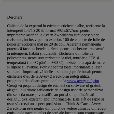
Descriere
Calitate de la expertul în etichete: etichetele albe, rezistente la
intemperii L4715-20 în format 99,1x67,7mm pentru
imprimante laser de la Avery Zweckform sunt deosebit de
rezistente, inclusiv pentru exterior. 160 de etichete de folie de
poliester acoperite mat pe 20 de coli. Aderența permanentă
puternică face etichetele perfecte pentru etichetarea rezistentă
la intemperii, fiabilă și durabilă. Etichetele din folie de
poliester rezistente sunt rezistente la ulei, murdărie, UV și
temperatură (-20°C până la +80°C), rezistente la apă de mare
și rupere și lavabile. Potrivit pentru toate imprimantele laser
standard. Imprimați-vă ideile – simplu și profesional: pentru
etichetele dvs. de la Avery Zweckform puteți utiliza
programul de editare gratuit online la
www.avery.eu/print
.
Creați-vă propriul design de etichetă cu software-ul gratuit,
alegeți unul dintre șabloanele de design ușor de personalizat
din selecția mare și versatilă sau pur și simplu încărcați
designul dvs. existent, apoi imprimați-le. Este atât de rapid și
ușor să creezi un aspect profesional. Think & Care - Avery
Zweckform este neutru din punct de vedere climatic din 2020:
emisiile de gaze cu efect de seră ale locației sunt compensate