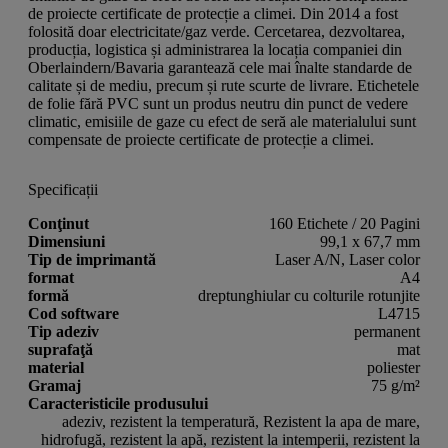
de proiecte certificate de protecție a climei. Din 2014 a fost
folosită doar electricitate/gaz verde. Cercetarea, dezvoltarea,
producția, logistica și administrarea la locația companiei din
Oberlaindern/Bavaria garantează cele mai înalte standarde de
calitate și de mediu, precum și rute scurte de livrare. Etichetele
de folie fără PVC sunt un produs neutru din punct de vedere
climatic, emisiile de gaze cu efect de seră ale materialului sunt
compensate de proiecte certificate de protecție a climei.
Specificații
Conţinut
160 Etichete / 20 Pagini
Dimensiuni
99,1 x 67,7 mm
Tip de imprimantă
Laser A/N, Laser color
format
A4
formă
dreptunghiular cu colturile rotunjite
Cod software
L4715
Tip adeziv
permanent
suprafaţă
mat
material
poliester
Gramaj
75 g/m²
Caracteristicile produsului
adeziv, rezistent la temperatură, Rezistent la apa de mare,
hidrofugă, rezistent la apă, rezistent la intemperii, rezistent la