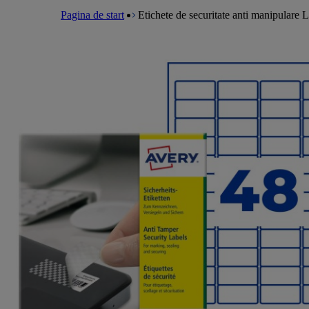
a
m
e
l
Pagina de start
Etichete de securitate anti manipulare
e
a
n
d
u
c
r
u
m
b