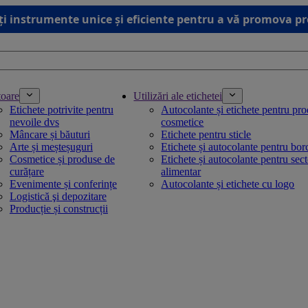
ți instrumente unice și eficiente pentru a vă promova p
toare
Utilizări ale etichetei
Etichete potrivite pentru
Autocolante și etichete pentru pr
nevoile dvs
cosmetice
Mâncare și băuturi
Etichete pentru sticle
Arte și meșteșuguri
Etichete și autocolante pentru bo
Cosmetice și produse de
Etichete și autocolante pentru sec
curățare
alimentar
Evenimente și conferințe
Autocolante și etichete cu logo
Logistică şi depozitare
Producție și construcții