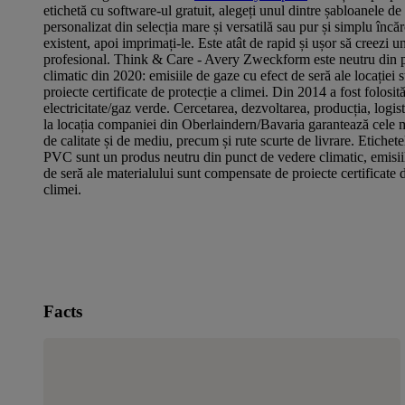
etichetă cu software-ul gratuit, alegeți unul dintre șabloanele d
personalizat din selecția mare și versatilă sau pur și simplu încă
existent, apoi imprimați-le. Este atât de rapid și ușor să creezi u
profesional. Think & Care - Avery Zweckform este neutru din 
climatic din 2020: emisiile de gaze cu efect de seră ale locației
proiecte certificate de protecție a climei. Din 2014 a fost folosit
electricitate/gaz verde. Cercetarea, dezvoltarea, producția, logis
la locația companiei din Oberlaindern/Bavaria garantează cele m
de calitate și de mediu, precum și rute scurte de livrare. Etichete
PVC sunt un produs neutru din punct de vedere climatic, emisii
de seră ale materialului sunt compensate de proiecte certificate d
climei.
Facts