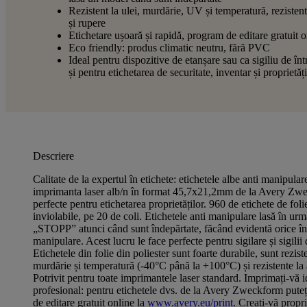
Rezistent la ulei, murdărie, UV și temperatură, rezistent
și rupere
Etichetare ușoară și rapidă, program de editare gratuit o
Eco friendly: produs climatic neutru, fără PVC
Ideal pentru dispozitive de etanșare sau ca sigiliu de înt
și pentru etichetarea de securitate, inventar și proprietăți
Descriere
Calitate de la expertul în etichete: etichetele albe anti manipul
imprimanta laser alb/n în format 45,7x21,2mm de la Avery Zw
perfecte pentru etichetarea proprietăților. 960 de etichete de foli
inviolabile, pe 20 de coli. Etichetele anti manipulare lasă în urm
„STOPP” atunci când sunt îndepărtate, făcând evidentă orice în
manipulare. Acest lucru le face perfecte pentru sigilare și sigili
Etichetele din folie din poliester sunt foarte durabile, sunt reziste
murdărie și temperatură (-40°C până la +100°C) și rezistente la 
Potrivit pentru toate imprimantele laser standard. Imprimați-vă i
profesional: pentru etichetele dvs. de la Avery Zweckform puteț
de editare gratuit online la
www.avery.eu/print
. Creați-vă propr