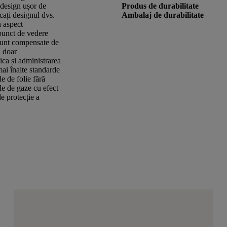
e design ușor de
Produs de durabilitate
rcați designul dvs.
Ambalaj de durabilitate
n aspect
punct de vedere
 sunt compensate de
ă doar
tica și administrarea
ai înalte standarde
le de folie fără
le de gaze cu efect
e protecție a