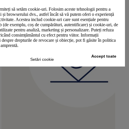
miteți să setăm cookie-uri. Folosim aceste tehnologii pentru a
ui și browserului dvs., astfel încât să vă putem oferi o experiență
ctivitate. Acestea includ cookie-uri care sunt esențiale pentru
b (de exemplu, coș de cumpărături, autentificare) și cookie-uri, de
utilizate pentru analiză, marketing și personalizare. Puteți refuza
oricând consimțământul cu efect pentru viitor. Informații
 despre drepturile de revocare și obiecție, pot fi găsite în politica
n amprentă.
Accept toate
Setări cookie