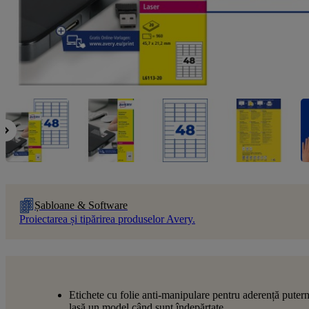
Șabloane & Software
Proiectarea și tipărirea produselor Avery.
Etichete cu folie anti-manipulare pentru aderență putern
lasă un model când sunt îndepărtate