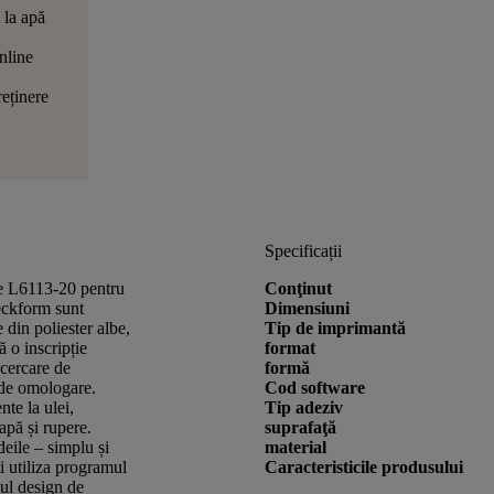
 la apă
nline
reținere
Specificații
are L6113-20 pentru
Conţinut
eckform sunt
Dimensiuni
e din poliester albe,
Tip de imprimantă
ă o inscripție
format
cercare de
formă
i de omologare.
Cod software
nte la ulei,
Tip adeziv
apă și rupere.
suprafaţă
deile – simplu și
material
i utiliza programul
Caracteristicile produsului
iul design de