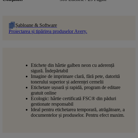
Șabloane & Software
Proiectarea și tipărirea produselor Avery.
Etichete din hârtie galben neon cu aderență
sigură. Îndepărtabil
Imagine de imprimare clară, fără pete, datorită
tonerului superior și aderenței cernelii
Etichetare ușoară și rapidă, program de editare
gratuit online
Ecologic: hârtie certificată FSC® din păduri
gestionate responsabil
Ideal pentru etichetarea temporară, atrăgătoare, a
documentelor și produselor. Pentru efect maxim.