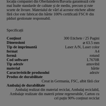
locația companiei din Oberlaindern/Bavaria garantează cele
mai înalte standarde de calitate și de mediu, precum și rute
scurte de livrare. Materialul de vârf al acestor etichete albite
fără clor este fabricat din hârtie 100% certificată FSC® din
păduri gestionate responsabil.
Specificații
Conţinut
300 Etichete / 25 Pagini
Dimensiuni
⌀ 63.5 mm
Tip de imprimantă
Laser A/N, Laser color
format
A4
formă
rotund
Cod software
L7670R
Tip adeziv
amovibil
material
hârtie
Caracteristicile produsului
adeziv
Produs de durabilitate
Creat in Germania, FSC, albit fără clor
Ambalaj de durabilitate
Ambalaj realizat din material reciclat, Ambalaj reciclabil,
Ambalaje realizate din materii prime regenerabile, Carton cu
cel puțin 90% conținut reciclat