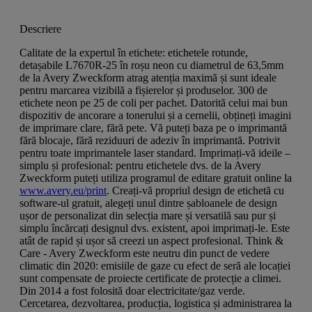
Descriere
Calitate de la expertul în etichete: etichetele rotunde,
detașabile L7670R-25 în roșu neon cu diametrul de 63,5mm
de la Avery Zweckform atrag atenția maximă și sunt ideale
pentru marcarea vizibilă a fișierelor și produselor. 300 de
etichete neon pe 25 de coli per pachet. Datorită celui mai bun
dispozitiv de ancorare a tonerului și a cernelii, obțineți imagini
de imprimare clare, fără pete. Vă puteți baza pe o imprimantă
fără blocaje, fără reziduuri de adeziv în imprimantă. Potrivit
pentru toate imprimantele laser standard. Imprimați-vă ideile –
simplu și profesional: pentru etichetele dvs. de la Avery
Zweckform puteți utiliza programul de editare gratuit online la
www.avery.eu/print
. Creați-vă propriul design de etichetă cu
software-ul gratuit, alegeți unul dintre șabloanele de design
ușor de personalizat din selecția mare și versatilă sau pur și
simplu încărcați designul dvs. existent, apoi imprimați-le. Este
atât de rapid și ușor să creezi un aspect profesional. Think &
Care - Avery Zweckform este neutru din punct de vedere
climatic din 2020: emisiile de gaze cu efect de seră ale locației
sunt compensate de proiecte certificate de protecție a climei.
Din 2014 a fost folosită doar electricitate/gaz verde.
Cercetarea, dezvoltarea, producția, logistica și administrarea la