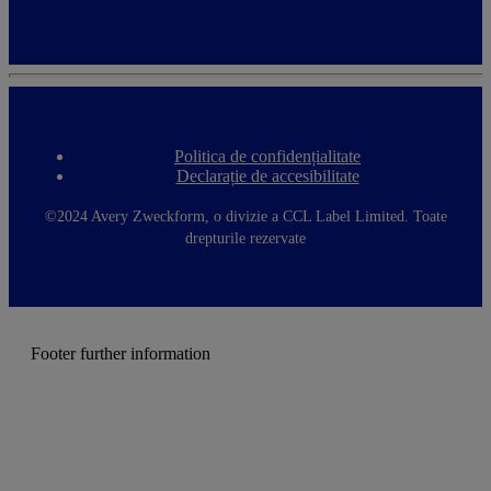
Expand
Politica de confidențialitate
F
Declarație de accesibilitate
o
o
t
©2024 Avery Zweckform, o divizie a CCL Label Limited. Toate
e
drepturile rezervate
r
m
e
n
u
Footer further information