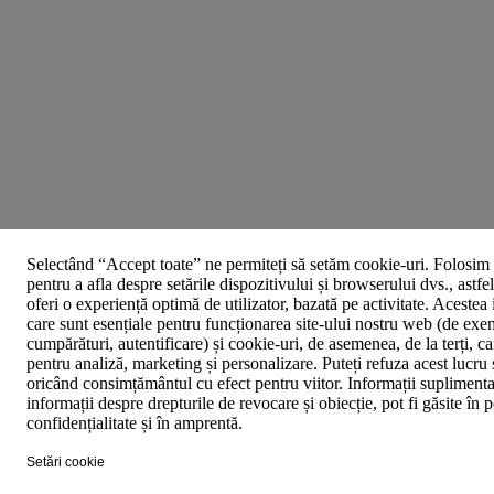
Selectând “Accept toate” ne permiteți să setăm cookie-uri. Folosim 
pentru a afla despre setările dispozitivului și browserului dvs., astfe
oferi o experiență optimă de utilizator, bazată pe activitate. Acestea
care sunt esențiale pentru funcționarea site-ului nostru web (de exe
cumpărături, autentificare) și cookie-uri, de asemenea, de la terți, car
pentru analiză, marketing și personalizare. Puteți refuza acest lucru 
oricând consimțământul cu efect pentru viitor. Informații suplimenta
informații despre drepturile de revocare și obiecție, pot fi găsite în p
confidențialitate și în amprentă.
Setări cookie