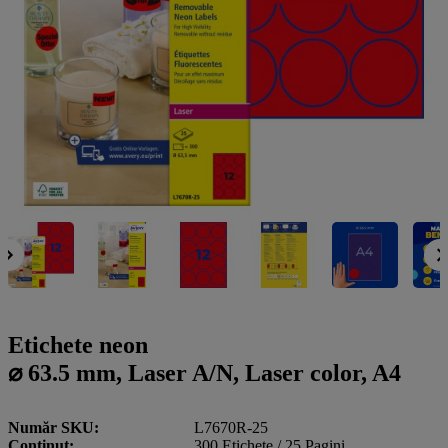
a
g
n
l
a
u
m
m
e
o
n
b
u
i
l
e
Etichete neon
⌀ 63.5 mm, Laser A/N, Laser color, A4
Număr SKU
L7670R-25
Conţinut
300 Etichete / 25 Pagini