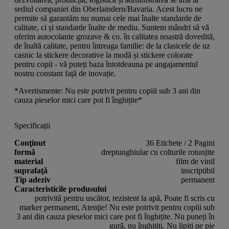
sediul companiei din Oberlaindern/Bavaria. Acest lucru ne
permite să garantăm nu numai cele mai înalte standarde de
calitate, ci și standarde înalte de mediu. Suntem mândri să vă
oferim autocolante grozave & co. în calitatea noastră dovedită,
de înaltă calitate, pentru întreaga familie: de la clasicele de uz
casnic la stickere decorative la modă și stickere colorate
pentru copii - vă puteți baza întotdeauna pe angajamentul
nostru constant față de inovație.
*Avertismente: Nu este potrivit pentru copiii sub 3 ani din
cauza pieselor mici care pot fi înghițite*
Specificații
Conţinut
36 Etichete / 2 Pagini
formă
dreptunghiular cu colturile rotunjite
material
film de vinil
suprafaţă
inscriptibil
Tip adeziv
permanent
Caracteristicile produsului
potrivită pentru uscător, rezistent la apă, Poate fi scris cu
marker permanent, Atenţie! Nu este potrivit pentru copiii sub
3 ani din cauza pieselor mici care pot fi înghițite. Nu puneți în
gură, nu înghițiți. Nu lipiți pe pie