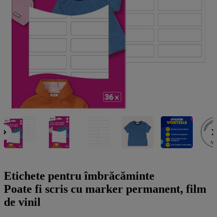
a
g
n
l
a
u
m
m
e
o
n
b
u
i
l
e
Etichete pentru îmbrăcăminte
Poate fi scris cu marker permanent, film
de vinil