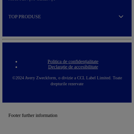
Expand
TOP PRODUSE
Expand
Politica de confidențialitate
F
Declarație de accesibilitate
o
o
t
©2024 Avery Zweckform, o divizie a CCL Label Limited. Toate
e
drepturile rezervate
r
m
e
n
u
Footer further information