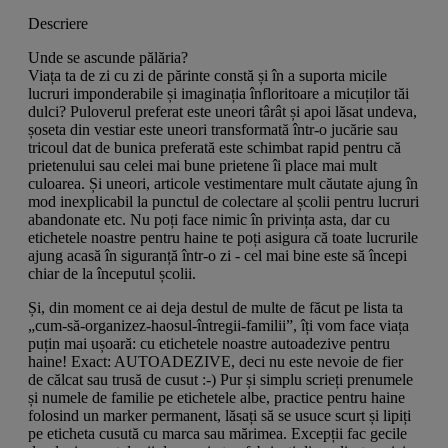
Descriere
Unde se ascunde pălăria?
Viața ta de zi cu zi de părinte constă și în a suporta micile
lucruri imponderabile și imaginația înfloritoare a micuților tăi
dulci? Puloverul preferat este uneori târât și apoi lăsat undeva,
șoseta din vestiar este uneori transformată într-o jucărie sau
tricoul dat de bunica preferată este schimbat rapid pentru că
prietenului sau celei mai bune prietene îi place mai mult
culoarea. Și uneori, articole vestimentare mult căutate ajung în
mod inexplicabil la punctul de colectare al școlii pentru lucruri
abandonate etc. Nu poți face nimic în privința asta, dar cu
etichetele noastre pentru haine te poți asigura că toate lucrurile
ajung acasă în siguranță într-o zi - cel mai bine este să începi
chiar de la începutul școlii.
Și, din moment ce ai deja destul de multe de făcut pe lista ta
„cum-să-organizez-haosul-întregii-familii”, îți vom face viața
puțin mai ușoară: cu etichetele noastre autoadezive pentru
haine! Exact: AUTOADEZIVE, deci nu este nevoie de fier
de călcat sau trusă de cusut :-) Pur și simplu scrieți prenumele
și numele de familie pe etichetele albe, practice pentru haine
folosind un marker permanent, lăsați să se usuce scurt și lipiți
pe eticheta cusută cu marca sau mărimea. Excepții fac gecile