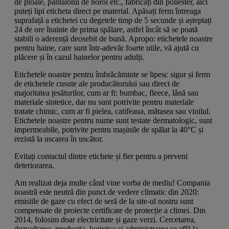
de ploaie, pantalonii de noroi etc., fabricați din poliester, aici
puteți lipi eticheta direct pe material. Apăsați ferm întreaga
suprafață a etichetei cu degetele timp de 5 secunde și așteptați
24 de ore înainte de prima spălare, astfel încât să se poată
stabili o aderență deosebit de bună. Apropo: etichetele noastre
pentru haine, care sunt într-adevăr foarte utile, vă ajută cu
plăcere și în cazul hainelor pentru adulți.
Etichetele noastre pentru îmbrăcăminte se lipesc sigur și ferm
de etichetele cusute ale producătorului sau direct de
majoritatea țesăturilor, cum ar fi: bumbac, fleece, lână sau
materiale sintetice, dar nu sunt potrivite pentru materiale
tratate chimic, cum ar fi pielea, catifeaua, mătasea sau vinilul.
Etichetele noastre pentru nume sunt testate dermatologic, sunt
impermeabile, potrivite pentru mașinile de spălat la 40°C și
rezistă la uscarea în uscător.
Evitați contactul dintre etichete și fier pentru a preveni
deteriorarea.
Am realizat deja multe când vine vorba de mediu! Compania
noastră este neutră din punct de vedere climatic din 2020:
emisiile de gaze cu efect de seră de la site-ul nostru sunt
compensate de proiecte certificate de protecție a climei. Din
2014, folosim doar electricitate și gaze verzi. Cercetarea,
dezvoltarea, producția, logistica și administrarea se află la