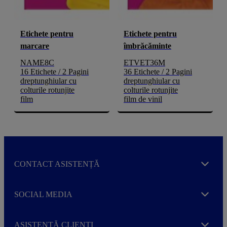
Etichete pentru
Etichete pentru
marcare
îmbrăcăminte
NAME8C
ETVET36M
16 Etichete / 2 Pagini
36 Etichete / 2 Pagini
dreptunghiular cu
dreptunghiular cu
colturile rotunjite
colturile rotunjite
film
film de vinil
CONTACT ASISTENȚĂ
Expand
SOCIAL MEDIA
Expand
ASISTENȚĂ CLIENȚI