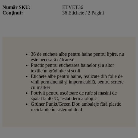
Număr SKU
ETVET36
Conţinut
36 Etichete / 2 Pagini
36 de etichete albe pentru haine pentru lipire, nu
este necesară călcarea!
Practic pentru etichetarea hainelor și a altor
textile în grădinițe și școli
Etichete albe pentru haine, realizate din folie de
vinil permanentă și impermeabilă, pentru scriere
cu marker
Potrivit pentru uscătoare de rufe și mașini de
spălat la 40°C, testat dermatologic
Grüner Punkt/Green Dot: ambalaje fără plastic
reciclabile în sistemul dual