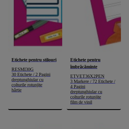
Etichete pentru stilouri
Etichete pentru
îmbrăcăminte
RESMI30G
30 Etichete / 2 Pagini
ETVET36X2PEN
dreptunghiular cu
3 Markere / 72 Etichete /
colturile rotunjite
4 Pagini
hârtie
dreptunghiular cu
colturile rotunjite
film de vinil