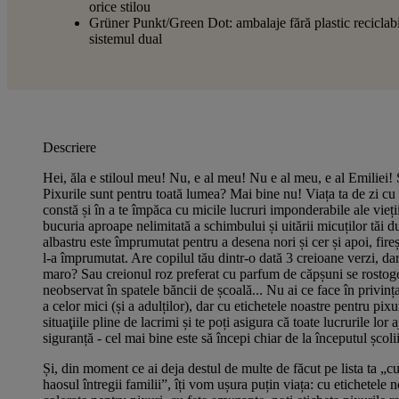
orice stilou
Grüner Punkt/Green Dot: ambalaje fără plastic reciclabi
sistemul dual
Descriere
Hei, ăla e stiloul meu! Nu, e al meu! Nu e al meu, e al Emiliei!
Pixurile sunt pentru toată lumea? Mai bine nu! Viața ta de zi cu 
constă și în a te împăca cu micile lucruri imponderabile ale vieții
bucuria aproape nelimitată a schimbului și uitării micuților tăi du
albastru este împrumutat pentru a desena nori și cer și apoi, fireș
l-a împrumutat. Are copilul tău dintr-o dată 3 creioane verzi, da
maro? Sau creionul roz preferat cu parfum de căpșuni se rostogol
neobservat în spatele băncii de școală... Nu ai ce face în privința
a celor mici (și a adulților), dar cu etichetele noastre pentru pixu
situaţiile pline de lacrimi și te poți asigura că toate lucrurile lor
siguranță - cel mai bine este să începi chiar de la începutul școli
Și, din moment ce ai deja destul de multe de făcut pe lista ta „
haosul întregii familii”, îți vom ușura puțin viața: cu etichetele 