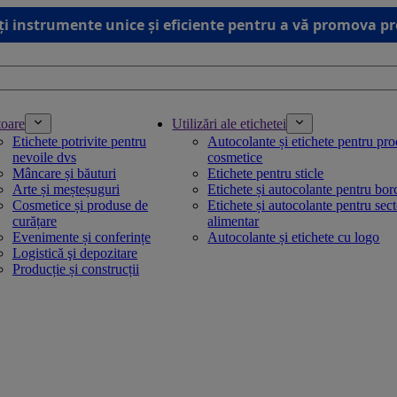
ți instrumente unice și eficiente pentru a vă promova p
toare
Utilizări ale etichetei
Etichete potrivite pentru
Autocolante și etichete pentru pr
nevoile dvs
cosmetice
Mâncare și băuturi
Etichete pentru sticle
Arte și meșteșuguri
Etichete și autocolante pentru bo
Cosmetice și produse de
Etichete și autocolante pentru sec
curățare
alimentar
Evenimente și conferințe
Autocolante și etichete cu logo
Logistică şi depozitare
Producție și construcții