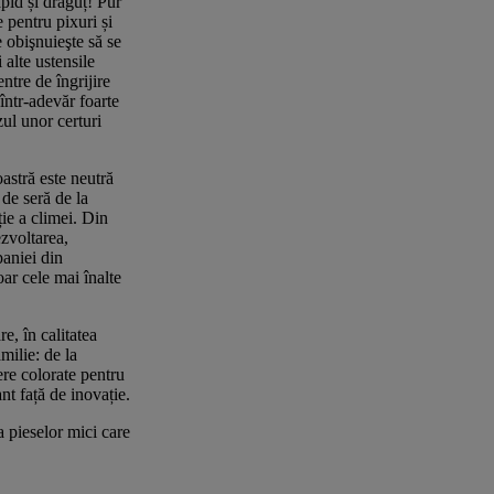
apid și drăguț! Pur
 pentru pixuri și
e obişnuieşte să se
 alte ustensile
entre de îngrijire
într-adevăr foarte
zul unor certuri
stră este neutră
de seră de la
ție a climei. Din
ezvoltarea,
paniei din
ar cele mai înalte
e, în calitatea
milie: de la
ere colorate pentru
nt față de inovație.
a pieselor mici care