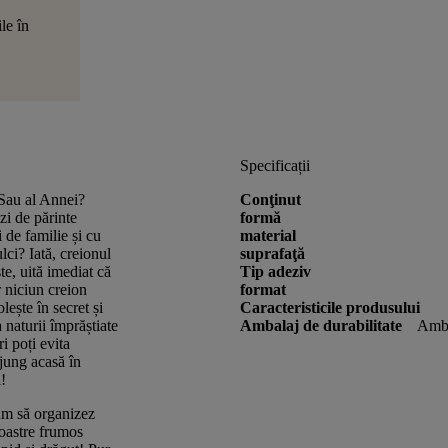
le în
Specificații
 Sau al Annei?
Conţinut
zi de părinte
formă
 de familie și cu
material
lci? Iată, creionul
suprafaţă
te, uită imediat că
Tip adeziv
r niciun creion
format
ește în secret și
Caracteristicile produsului
 naturii împrăștiate
Ambalaj de durabilitate
Amba
ri poți evita
 ajung acasă în
i!
cum să organizez
noastre frumos