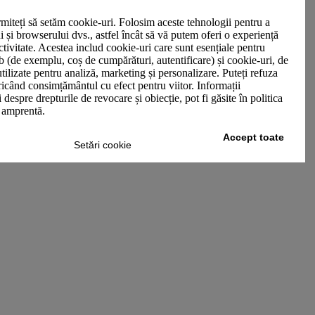
miteți să setăm cookie-uri. Folosim aceste tehnologii pentru a
ui și browserului dvs., astfel încât să vă putem oferi o experiență
ctivitate. Acestea includ cookie-uri care sunt esențiale pentru
b (de exemplu, coș de cumpărături, autentificare) și cookie-uri, de
utilizate pentru analiză, marketing și personalizare. Puteți refuza
oricând consimțământul cu efect pentru viitor. Informații
 despre drepturile de revocare și obiecție, pot fi găsite în politica
n amprentă.
Accept toate
Setări cookie