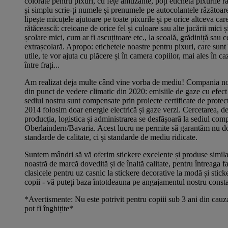
colorate pentru pixuri, cu fețe amuzante, poți eticheta pixurile r
și simplu scrie-ți numele și prenumele pe autocolantele râzătoare
lipește micuțele ajutoare pe toate pixurile și pe orice altceva car
rătăcească: creioane de orice fel și culoare sau alte jucării mici și
școlare mici, cum ar fi ascuțitoare etc., la școală, grădiniță sau c
extrașcolară. Apropo: etichetele noastre pentru pixuri, care sunt 
utile, te vor ajuta cu plăcere și în camera copiilor, mai ales în ca
între frați...
Am realizat deja multe când vine vorba de mediu! Compania noa
din punct de vedere climatic din 2020: emisiile de gaze cu efect 
sediul nostru sunt compensate prin proiecte certificate de protec
2014 folosim doar energie electrică și gaze verzi. Cercetarea, d
producția, logistica și administrarea se desfășoară la sediul com
Oberlaindern/Bavaria. Acest lucru ne permite să garantăm nu do
standarde de calitate, ci și standarde de mediu ridicate.
Suntem mândri să vă oferim stickere excelente și produse similar
noastră de marcă dovedită și de înaltă calitate, pentru întreaga fa
clasicele pentru uz casnic la stickere decorative la modă și stick
copii - vă puteți baza întotdeauna pe angajamentul nostru consta
*Avertismente: Nu este potrivit pentru copiii sub 3 ani din cauz
pot fi înghițite*