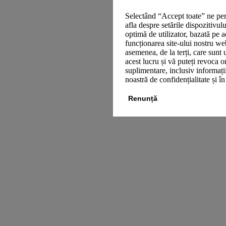
Selectând “Accept toate” ne per
afla despre setările dispozitivul
optimă de utilizator, bazată pe a
funcționarea site-ului nostru we
asemenea, de la terți, care sunt 
acest lucru și vă puteți revoca 
suplimentare, inclusiv informații
noastră de confidențialitate și î
Renunță