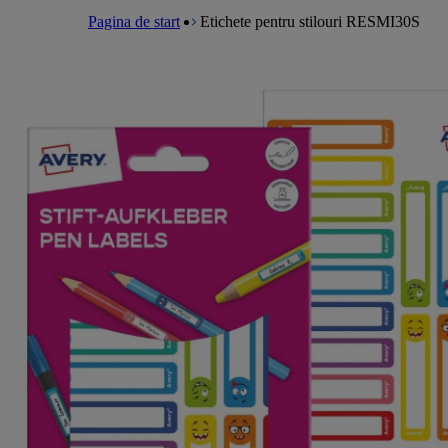
a
m
e
l
Pagina de start
Etichete pentru stilouri RESMI30S
e
a
n
d
u
c
r
u
m
b