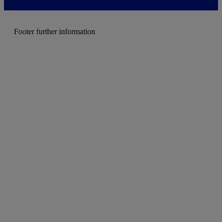
e
n
u
Footer further information