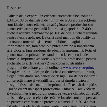
Descriere
Calitate de la expertul în etichete: etichetele albe, rotunde
L3415-100 cu diametrul de 40 mm de la Avery Zweckform
sunt ideale pentru etichetarea atrăgătoare a produselor sau
pentru etichetarea generală în birou și gospodărie. 2.400 de
etichete adezive permanente pe 100 de coli. Etichete rotunde
pentru fiecare aplicare. Datorită celui mai bun dispozitiv de
ancorare a tonerului și a cernelii, obțineți imagini de
imprimare clare, fără pete. Vă puteți baza pe o imprimantă
fără blocaje, fără reziduuri de adeziv în imprimantă. Potrivit
pentru toate imprimantele standard cu laser și cu jet de
cerneală. Imprimați-vă ideile – simplu și profesional: pentru
etichetele dvs. de la Avery Zweckform puteți utiliza
programul de editare gratuit online la
www.avery.eu/print
.
Creați-vă propriul design de etichetă cu software-ul gratuit,
alegeți unul dintre șabloanele de design ușor de personalizat
din selecția mare și versatilă sau pur și simplu încărcați
designul dvs. existent, apoi imprimați-le. Este atât de rapid și
ușor să creezi un aspect profesional. Think & Care - Avery
Zweckform este neutru din punct de vedere climatic din 2020:
emisiile de gaze cu efect de seră ale locației sunt compensate
de proiecte certificate de protecție a climei. Din 2014 a fost
folosită doar electricitate/gaz verde. Cercetarea, dezvoltarea,