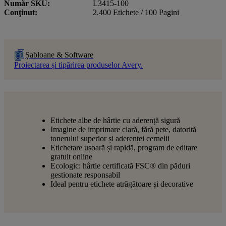
Număr SKU
L3415-100
Conţinut
2.400 Etichete / 100 Pagini
Șabloane & Software
Proiectarea și tipărirea produselor Avery.
Etichete albe de hârtie cu aderență sigură
Imagine de imprimare clară, fără pete, datorită
tonerului superior și aderenței cernelii
Etichetare ușoară și rapidă, program de editare
gratuit online
Ecologic: hârtie certificată FSC® din păduri
gestionate responsabil
Ideal pentru etichete atrăgătoare și decorative