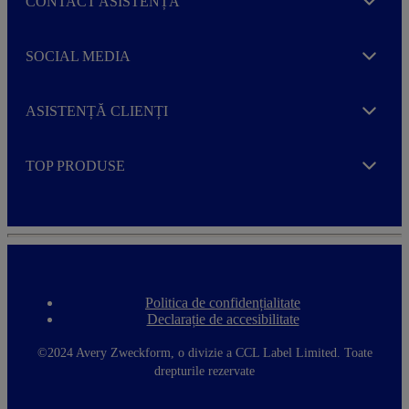
CONTACT ASISTENȚĂ
Expand
SOCIAL MEDIA
Expand
ASISTENȚĂ CLIENȚI
Expand
TOP PRODUSE
Expand
Politica de confidențialitate
F
Declarație de accesibilitate
o
o
t
©2024 Avery Zweckform, o divizie a CCL Label Limited. Toate
e
drepturile rezervate
r
m