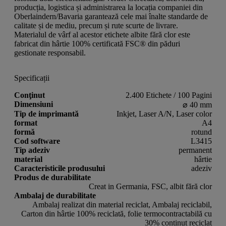
producția, logistica și administrarea la locația companiei din
Oberlaindern/Bavaria garantează cele mai înalte standarde de
calitate și de mediu, precum și rute scurte de livrare.
Materialul de vârf al acestor etichete albite fără clor este
fabricat din hârtie 100% certificată FSC® din păduri
gestionate responsabil.
Specificații
Conţinut
2.400 Etichete / 100 Pagini
Dimensiuni
⌀ 40 mm
Tip de imprimantă
Inkjet, Laser A/N, Laser color
format
A4
formă
rotund
Cod software
L3415
Tip adeziv
permanent
material
hârtie
Caracteristicile produsului
adeziv
Produs de durabilitate
Creat in Germania, FSC, albit fără clor
Ambalaj de durabilitate
Ambalaj realizat din material reciclat, Ambalaj reciclabil,
Carton din hârtie 100% reciclată, folie termocontractabilă cu
30% conținut reciclat