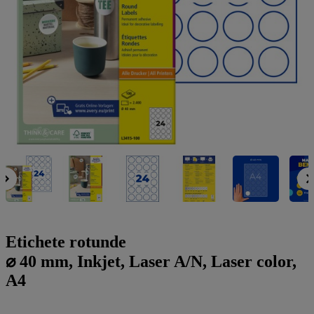
a
g
n
l
a
u
m
m
e
o
n
b
u
i
l
e
Etichete rotunde
⌀ 40 mm, Inkjet, Laser A/N, Laser color,
A4