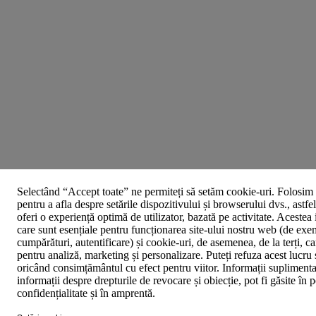
Selectând “Accept toate” ne permiteți să setăm cookie-uri. Folosim 
pentru a afla despre setările dispozitivului și browserului dvs., astfe
oferi o experiență optimă de utilizator, bazată pe activitate. Acestea
care sunt esențiale pentru funcționarea site-ului nostru web (de exe
cumpărături, autentificare) și cookie-uri, de asemenea, de la terți, car
pentru analiză, marketing și personalizare. Puteți refuza acest lucru 
oricând consimțământul cu efect pentru viitor. Informații suplimenta
informații despre drepturile de revocare și obiecție, pot fi găsite în p
confidențialitate și în amprentă.