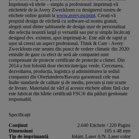
Imprimați-vă ideile – simplu și profesional: imprimați-vă
etichetele de la Avery Zweckform cu designerul nostru de
etichete online gratuit la
www.avery.eu/print
. Creați-vă
propriul design de etichetă cu software-ul nostru gratuit,
alegeți unul dintre șabloanele de design ușor de personalizat
din selecția noastră largă și versatilă sau pur și simplu încărcați
designul dvs. existent, apoi imprimați-le. Este atât de rapid și
ușor să creezi un aspect profesional. Think & Care - Avery
Zweckform este neutru din punct de vedere climatic din 2020:
emisiile de gaze cu efect de seră ale companiei sunt
compensate de proiecte certificate de protecție a climei. Din
2014 a fost folosită doar electricitate/gaz verde. Cercetarea,
dezvoltarea, producția, logistica și administrarea la sediul
companiei din Oberlaindern/Bavaria garantează cele mai
înalte standarde de calitate și de mediu, precum și rute scurte
de livrare. Materialul de vârf al acestor etichete albite fără clor
este fabricat din hârtie certificată FSC® din păduri gestionate
responsabil.
Specificații
Conţinut
2.640 Etichete / 220 Pagini
Dimensiuni
105 x 48 mm
Tip de imprimantă
Inkjet, Laser A/N, Laser color