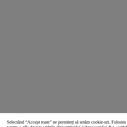
Selectând “Accept toate” ne permiteți să setăm cookie-uri. Folosim 