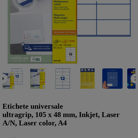
a
g
n
l
a
u
m
m
e
o
n
b
u
i
l
e
Etichete universale
ultragrip, 105 x 48 mm, Inkjet, Laser
A/N, Laser color, A4