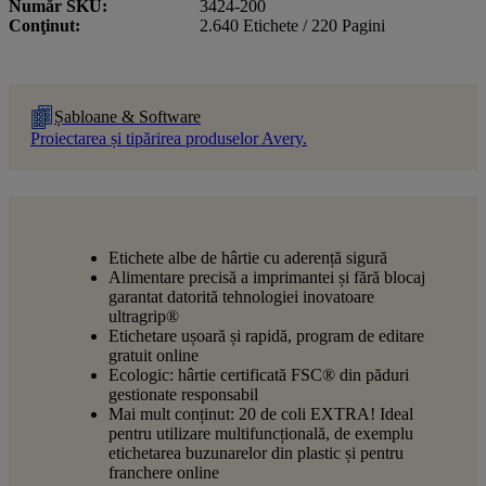
Număr SKU
3424-200
Conţinut
2.640 Etichete / 220 Pagini
Șabloane & Software
Proiectarea și tipărirea produselor Avery.
Etichete albe de hârtie cu aderență sigură
Alimentare precisă a imprimantei și fără blocaj
garantat datorită tehnologiei inovatoare
ultragrip®
Etichetare ușoară și rapidă, program de editare
gratuit online
Ecologic: hârtie certificată FSC® din păduri
gestionate responsabil
Mai mult conținut: 20 de coli EXTRA! Ideal
pentru utilizare multifuncțională, de exemplu
etichetarea buzunarelor din plastic și pentru
franchere online