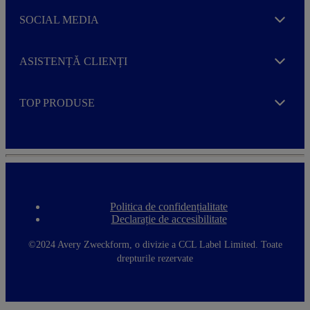
SOCIAL MEDIA
Expand
ASISTENȚĂ CLIENȚI
Expand
TOP PRODUSE
Expand
Politica de confidențialitate
F
Declarație de accesibilitate
o
o
t
©2024 Avery Zweckform, o divizie a CCL Label Limited. Toate
e
drepturile rezervate
r
m
e
n