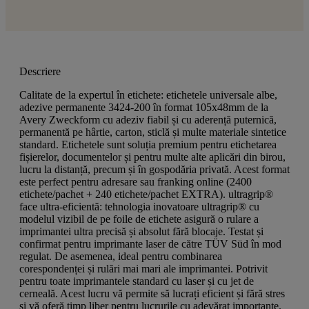
Descriere
Calitate de la expertul în etichete: etichetele universale albe,
adezive permanente 3424-200 în format 105x48mm de la
Avery Zweckform cu adeziv fiabil și cu aderență puternică,
permanentă pe hârtie, carton, sticlă și multe materiale sintetice
standard. Etichetele sunt soluția premium pentru etichetarea
fișierelor, documentelor și pentru multe alte aplicări din birou,
lucru la distanță, precum și în gospodăria privată. Acest format
este perfect pentru adresare sau franking online (2400
etichete/pachet + 240 etichete/pachet EXTRA). ultragrip®
face ultra-eficientă: tehnologia inovatoare ultragrip® cu
modelul vizibil de pe foile de etichete asigură o rulare a
imprimantei ultra precisă și absolut fără blocaje. Testat și
confirmat pentru imprimante laser de către TÜV Süd în mod
regulat. De asemenea, ideal pentru combinarea
corespondenței și rulări mai mari ale imprimantei. Potrivit
pentru toate imprimantele standard cu laser și cu jet de
cerneală. Acest lucru vă permite să lucrați eficient și fără stres
și vă oferă timp liber pentru lucrurile cu adevărat importante.