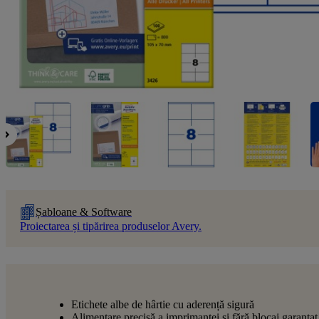
Șabloane & Software
Proiectarea și tipărirea produselor Avery.
Etichete albe de hârtie cu aderență sigură
Alimentare precisă a imprimantei și fără blocaj garantat