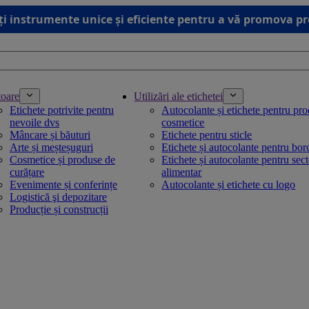
ți instrumente unice și eficiente pentru a vă promova p
toare
Utilizări ale etichetei
Etichete potrivite pentru
Autocolante și etichete pentru pr
nevoile dvs
cosmetice
Mâncare și băuturi
Etichete pentru sticle
Arte și meșteșuguri
Etichete și autocolante pentru bo
Cosmetice și produse de
Etichete și autocolante pentru sec
curățare
alimentar
Evenimente și conferințe
Autocolante și etichete cu logo
Logistică şi depozitare
Producție și construcții