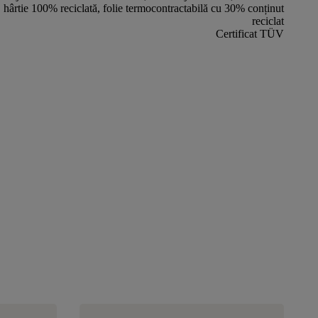
hârtie 100% reciclată, folie termocontractabilă cu 30% conținut
reciclat
Certificat TÜV