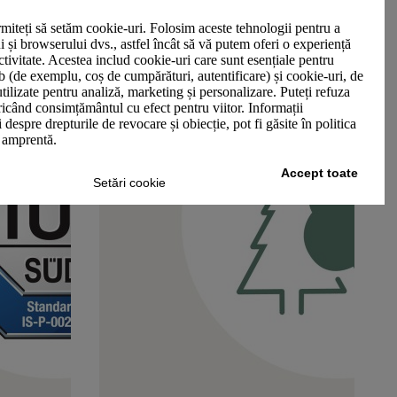
miteți să setăm cookie-uri. Folosim aceste tehnologii pentru a
ui și browserului dvs., astfel încât să vă putem oferi o experiență
ctivitate. Acestea includ cookie-uri care sunt esențiale pentru
b (de exemplu, coș de cumpărături, autentificare) și cookie-uri, de
utilizate pentru analiză, marketing și personalizare. Puteți refuza
oricând consimțământul cu efect pentru viitor. Informații
 despre drepturile de revocare și obiecție, pot fi găsite în politica
n amprentă.
Accept toate
Setări cookie