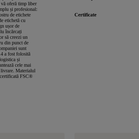
i vă oferă timp liber
mplu și profesional:
stru de etichete
Certificate
de etichetă cu
ign ușor de
lu încărcați
or să creezi un
ru din punct de
companiei sunt
4 a fost folosită
ogistica și
antează cele mai
 livrare. Materialul
e certificată FSC®