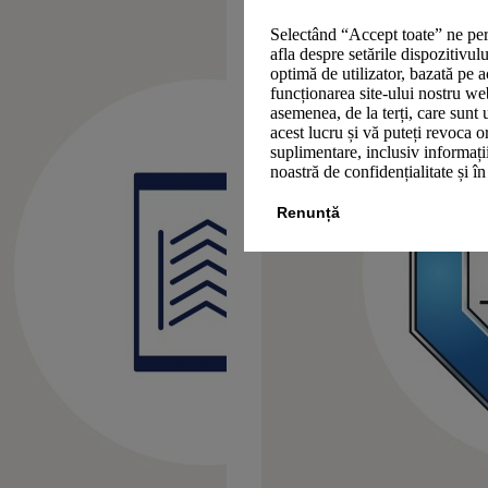
Selectând “Accept toate” ne per
afla despre setările dispozitivul
optimă de utilizator, bazată pe a
funcționarea site-ului nostru we
asemenea, de la terți, care sunt 
acest lucru și vă puteți revoca 
suplimentare, inclusiv informații
noastră de confidențialitate și î
Renunță