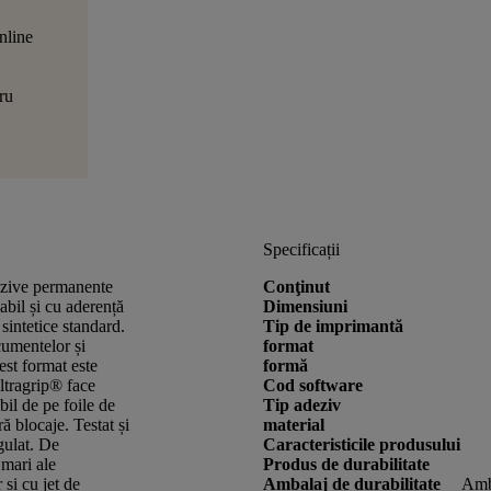
nline
ru
Specificații
dezive permanente
Conţinut
il și cu aderență
Dimensiuni
 sintetice standard.
Tip de imprimantă
cumentelor și
format
est format este
formă
ltragrip® face
Cod software
bil de pe foile de
Tip adeziv
ră blocaje. Testat și
material
gulat. De
Caracteristicile produsului
 mari ale
Produs de durabilitate
 și cu jet de
Ambalaj de durabilitate
Amba