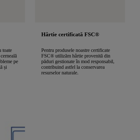
Hârtie certificată FSC®
u toate
Pentru produsele noastre certificate
 cerneală
FSC® utilizăm hârtie provenită din
obleme pe
păduri gestionate în mod responsabil,
ă și
contribuind astfel la conservarea
resurselor naturale.