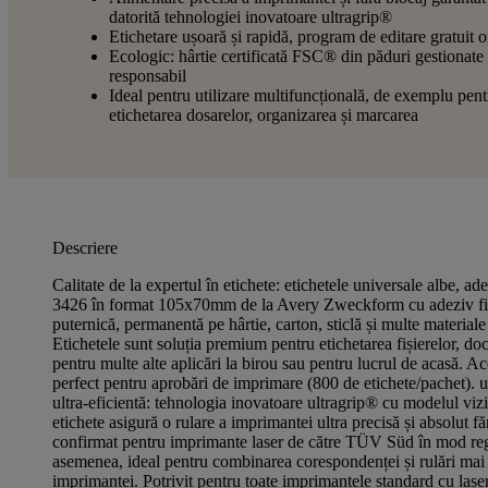
datorită tehnologiei inovatoare ultragrip®
Etichetare ușoară și rapidă, program de editare gratuit o
Ecologic: hârtie certificată FSC® din păduri gestionate
responsabil
Ideal pentru utilizare multifuncțională, de exemplu pent
etichetarea dosarelor, organizarea și marcarea
Descriere
Calitate de la expertul în etichete: etichetele universale albe, a
3426 în format 105x70mm de la Avery Zweckform cu adeziv fiab
puternică, permanentă pe hârtie, carton, sticlă și multe materiale
Etichetele sunt soluția premium pentru etichetarea fișierelor, do
pentru multe alte aplicări la birou sau pentru lucrul de acasă. Ac
perfect pentru aprobări de imprimare (800 de etichete/pachet). u
ultra-eficientă: tehnologia inovatoare ultragrip® cu modelul vizi
etichete asigură o rulare a imprimantei ultra precisă și absolut fă
confirmat pentru imprimante laser de către TÜV Süd în mod re
asemenea, ideal pentru combinarea corespondenței și rulări mai
imprimantei. Potrivit pentru toate imprimantele standard cu laser