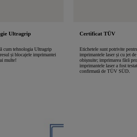
gie Ultragrip
Certificat TÜV
ă cum tehnologia Ultragrip
Etichetele sunt potrivite pentr
tresul și blocajele imprimantei
imprimantele laser și cu jet de
ai multe!
obișnuite; imprimarea fără pr
imprimantele laser a fost testat
confirmată de TÜV SÜD.