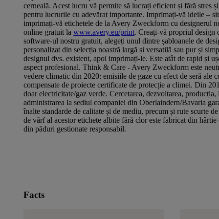
cerneală. Acest lucru vă permite să lucrați eficient și fără stres ș
pentru lucrurile cu adevărat importante. Imprimați-vă ideile – si
imprimați-vă etichetele de la Avery Zweckform cu designerul no
online gratuit la
www.avery.eu/print
. Creați-vă propriul design 
software-ul nostru gratuit, alegeți unul dintre șabloanele de des
personalizat din selecția noastră largă și versatilă sau pur și simp
designul dvs. existent, apoi imprimați-le. Este atât de rapid și uș
aspect profesional. Think & Care - Avery Zweckform este neut
vedere climatic din 2020: emisiile de gaze cu efect de seră ale 
compensate de proiecte certificate de protecție a climei. Din 201
doar electricitate/gaz verde. Cercetarea, dezvoltarea, producția, l
administrarea la sediul companiei din Oberlaindern/Bavaria gar
înalte standarde de calitate și de mediu, precum și rute scurte de
de vârf al acestor etichete albite fără clor este fabricat din hârti
din păduri gestionate responsabil.
Facts