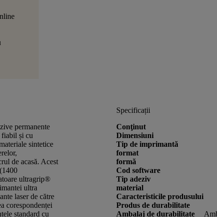
nline
u
Specificații
dezive permanente
Conţinut
iabil și cu
Dimensiuni
materiale sintetice
Tip de imprimantă
relor,
format
crul de acasă. Acest
formă
 (1400
Cod software
vatoare ultragrip®
Tip adeziv
imantei ultra
material
ante laser de către
Caracteristicile produsului
a corespondenței
Produs de durabilitate
ntele standard cu
Ambalaj de durabilitate
Amba