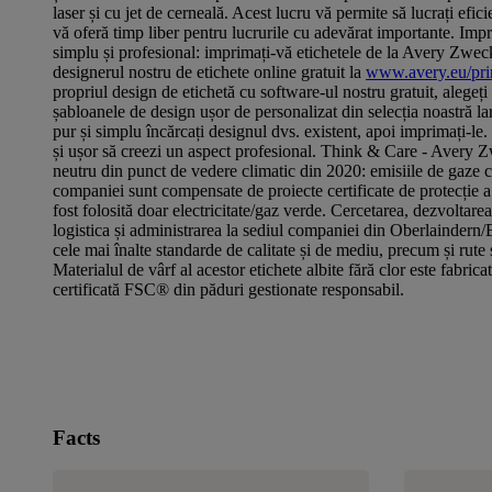
laser și cu jet de cerneală. Acest lucru vă permite să lucrați eficie
vă oferă timp liber pentru lucrurile cu adevărat importante. Impr
simplu și profesional: imprimați-vă etichetele de la Avery Zwe
designerul nostru de etichete online gratuit la
www.avery.eu/pri
propriul design de etichetă cu software-ul nostru gratuit, alegeți
șabloanele de design ușor de personalizat din selecția noastră lar
pur și simplu încărcați designul dvs. existent, apoi imprimați-le.
și ușor să creezi un aspect profesional. Think & Care - Avery 
neutru din punct de vedere climatic din 2020: emisiile de gaze c
companiei sunt compensate de proiecte certificate de protecție 
fost folosită doar electricitate/gaz verde. Cercetarea, dezvoltarea
logistica și administrarea la sediul companiei din Oberlaindern
cele mai înalte standarde de calitate și de mediu, precum și rute 
Materialul de vârf al acestor etichete albite fără clor este fabricat
certificată FSC® din păduri gestionate responsabil.
Facts