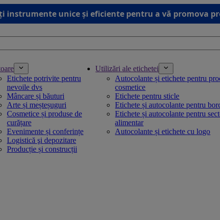
ți instrumente unice și eficiente pentru a vă promova p
toare
Utilizări ale etichetei
Etichete potrivite pentru
Autocolante și etichete pentru pr
nevoile dvs
cosmetice
Mâncare și băuturi
Etichete pentru sticle
Arte și meșteșuguri
Etichete și autocolante pentru bo
Cosmetice și produse de
Etichete și autocolante pentru sec
curățare
alimentar
Evenimente și conferințe
Autocolante și etichete cu logo
Logistică şi depozitare
Producție și construcții