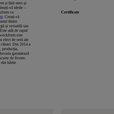
nt și fără stres și
imați-vă ideile –
ckform cu
Certificate
nt
. Creați-vă
 unul dintre
gă și versatilă sau
 Este atât de rapid
Zweckform este
u efect de seră ale
a climei. Din 2014 a
, producția,
/Bavaria garantează
scurte de livrare.
 din hârtie