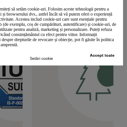
miteți să setăm cookie-uri. Folosim aceste tehnologii pentru a
ui și browserului dvs., astfel încât să vă putem oferi o experiență
ctivitate. Acestea includ cookie-uri care sunt esențiale pentru
b (de exemplu, coș de cumpărături, autentificare) și cookie-uri, de
utilizate pentru analiză, marketing și personalizare. Puteți refuza
oricând consimțământul cu efect pentru viitor. Informații
 despre drepturile de revocare și obiecție, pot fi găsite în politica
n amprentă.
Accept toate
Setări cookie