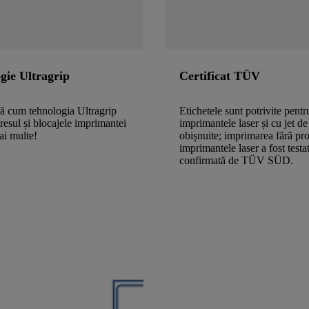
gie Ultragrip
Certificat TÜV
ă cum tehnologia Ultragrip
Etichetele sunt potrivite pentr
tresul și blocajele imprimantei
imprimantele laser și cu jet de
ai multe!
obișnuite; imprimarea fără pr
imprimantele laser a fost testat
confirmată de TÜV SÜD.