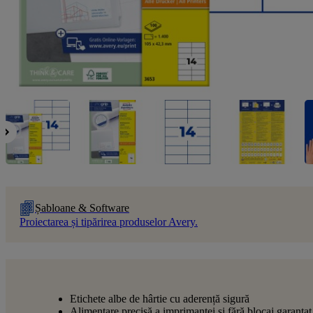
Șabloane & Software
Proiectarea și tipărirea produselor Avery.
Etichete albe de hârtie cu aderență sigură
Alimentare precisă a imprimantei și fără blocaj garantat