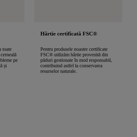
Hârtie certificată FSC®
u toate
Pentru produsele noastre certificate
 cerneală
FSC® utilizăm hârtie provenită din
obleme pe
păduri gestionate în mod responsabil,
ă și
contribuind astfel la conservarea
resurselor naturale.