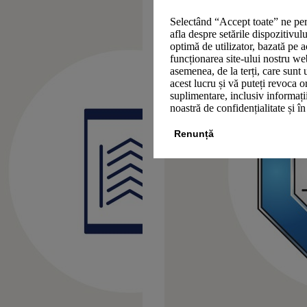
Selectând “Accept toate” ne per
afla despre setările dispozitivul
optimă de utilizator, bazată pe a
funcționarea site-ului nostru we
asemenea, de la terți, care sunt 
acest lucru și vă puteți revoca 
suplimentare, inclusiv informații
noastră de confidențialitate și î
Renunță