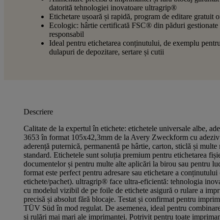
datorită tehnologiei inovatoare ultragrip®
Etichetare ușoară și rapidă, program de editare gratuit o
Ecologic: hârtie certificată FSC® din păduri gestionate
responsabil
Ideal pentru etichetarea conținutului, de exemplu pentr
dulapuri de depozitare, sertare și cutii
Descriere
Calitate de la expertul în etichete: etichetele universale albe, a
3653 în format 105x42,3mm de la Avery Zweckform cu adeziv f
aderență puternică, permanentă pe hârtie, carton, sticlă și multe 
standard. Etichetele sunt soluția premium pentru etichetarea fișie
documentelor și pentru multe alte aplicări la birou sau pentru lu
format este perfect pentru adresare sau etichetare a conținutului
etichete/pachet). ultragrip® face ultra-eficientă: tehnologia ino
cu modelul vizibil de pe foile de etichete asigură o rulare a impr
precisă și absolut fără blocaje. Testat și confirmat pentru imprim
TÜV Süd în mod regulat. De asemenea, ideal pentru combinare
și rulări mai mari ale imprimantei. Potrivit pentru toate imprima