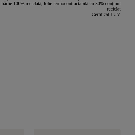
hârtie 100% reciclată, folie termocontractabilă cu 30% conținut
reciclat
Certificat TÜV