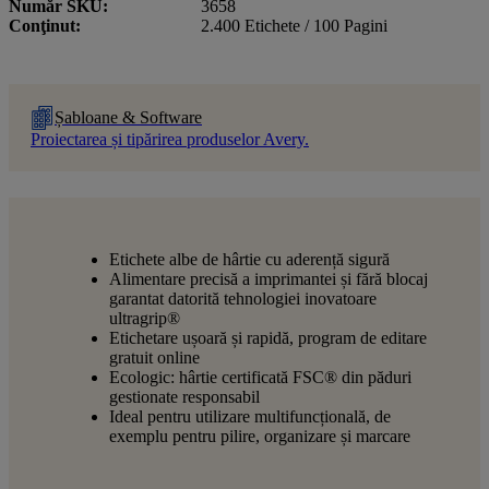
Număr SKU
3658
Conţinut
2.400 Etichete / 100 Pagini
Șabloane & Software
Proiectarea și tipărirea produselor Avery.
Etichete albe de hârtie cu aderență sigură
Alimentare precisă a imprimantei și fără blocaj
garantat datorită tehnologiei inovatoare
ultragrip®
Etichetare ușoară și rapidă, program de editare
gratuit online
Ecologic: hârtie certificată FSC® din păduri
gestionate responsabil
Ideal pentru utilizare multifuncțională, de
exemplu pentru pilire, organizare și marcare