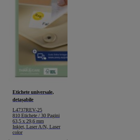
Etichete universale,
detașabile
L4737REV-25
810 Etichete / 30 Pagini
63,5 x 29,6 mm
Inkjet, Laser A/N, Laser
color