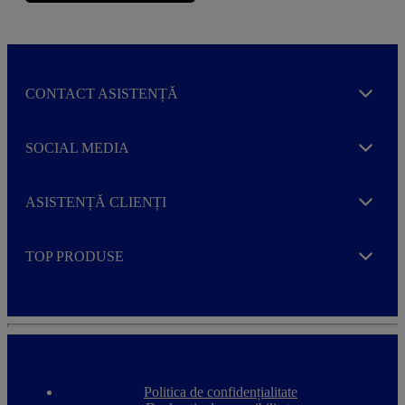
CONTACT ASISTENȚĂ
Expand
SOCIAL MEDIA
Expand
ASISTENȚĂ CLIENȚI
Expand
TOP PRODUSE
Expand
Politica de confidențialitate
F