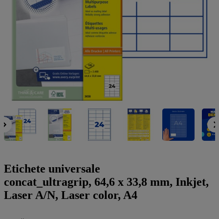
a
g
n
l
a
u
m
m
e
o
n
b
u
i
l
e
Etichete universale
concat_ultragrip, 64,6 x 33,8 mm, Inkjet,
Laser A/N, Laser color, A4