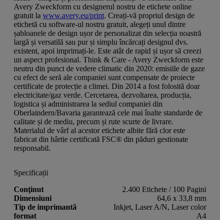
Avery Zweckform cu designerul nostru de etichete online
gratuit la
www.avery.eu/print
. Creați-vă propriul design de
etichetă cu software-ul nostru gratuit, alegeți unul dintre
șabloanele de design ușor de personalizat din selecția noastră
largă și versatilă sau pur și simplu încărcați designul dvs.
existent, apoi imprimați-le. Este atât de rapid și ușor să creezi
un aspect profesional. Think & Care - Avery Zweckform este
neutru din punct de vedere climatic din 2020: emisiile de gaze
cu efect de seră ale companiei sunt compensate de proiecte
certificate de protecție a climei. Din 2014 a fost folosită doar
electricitate/gaz verde. Cercetarea, dezvoltarea, producția,
logistica și administrarea la sediul companiei din
Oberlaindern/Bavaria garantează cele mai înalte standarde de
calitate și de mediu, precum și rute scurte de livrare.
Materialul de vârf al acestor etichete albite fără clor este
fabricat din hârtie certificată FSC® din păduri gestionate
responsabil.
Specificații
Conţinut
2.400 Etichete / 100 Pagini
Dimensiuni
64,6 x 33,8 mm
Tip de imprimantă
Inkjet, Laser A/N, Laser color
format
A4