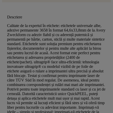
Descriere
Calitate de la expertul în etichete: etichetele universale albe,
adezive permanente 3658 în format 64,6x33,8mm de la Avery
Zweckform cu adeziv fiabil și cu aderență puternică și
permanentă pe hârtie, carton, sticlă și multe materiale sintetice
standard. Etichetele sunt soluția premium pentru etichetarea
fișierelor, documentelor și pentru multe alte aplicări la birou
sau pentru lucrul de acasă. Acest format este perfect pentru
etichetarea și adresarea proprietăților (2400 de
etichete/pachet). ultragrip® face ultra-eficientă: tehnologia
inovatoare ultragrip® cu modelul vizibil de pe foile de
etichete asigură o rulare a imprimantei ultra precisă și absolut
fără blocaje. Testat și confirmat pentru imprimante laser de
către TÜV Süd în mod regulat. De asemenea, ideal pentru
combinarea corespondenței și rulări mai mari ale imprimantei.
Potrivit pentru toate imprimantele standard cu laser și cu jet de
cerneală. Datorită caracteristicii unice QuickPEEL, puteți
detașa și aplica etichetele mult mai ușor și mai rapid. Acest
lucru vă permite să lucrați eficient și fără stres și vă oferă timp
liber pentru lucrurile cu adevărat importante. Imprimați-vă
ideile – simplu și profesional: imprimați-vă etichetele de la