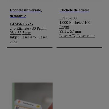
Etichete universale,
Etichete de adresă
detașabile
L7173-100
1.000 Etichete / 100
L4745REV-25
Pagini
240 Etichete / 30 Pagini
99,1 x 57 mm
96 x 63,5 mm
Laser A/N, Laser color
Inkjet, Laser A/N, Laser
color