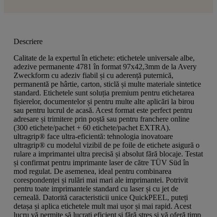
Descriere
Calitate de la expertul în etichete: etichetele universale albe,
adezive permanente 4781 în format 97x42,3mm de la Avery
Zweckform cu adeziv fiabil și cu aderență puternică,
permanentă pe hârtie, carton, sticlă și multe materiale sintetice
standard. Etichetele sunt soluția premium pentru etichetarea
fișierelor, documentelor și pentru multe alte aplicări la birou
sau pentru lucrul de acasă. Acest format este perfect pentru
adresare și trimitere prin poștă sau pentru franchere online
(300 etichete/pachet + 60 etichete/pachet EXTRA).
ultragrip® face ultra-eficientă: tehnologia inovatoare
ultragrip® cu modelul vizibil de pe foile de etichete asigură o
rulare a imprimantei ultra precisă și absolut fără blocaje. Testat
și confirmat pentru imprimante laser de către TÜV Süd în
mod regulat. De asemenea, ideal pentru combinarea
corespondenței și rulări mai mari ale imprimantei. Potrivit
pentru toate imprimantele standard cu laser și cu jet de
cerneală. Datorită caracteristicii unice QuickPEEL, puteți
detașa și aplica etichetele mult mai ușor și mai rapid. Acest
lucru vă permite să lucrați eficient și fără stres și vă oferă timp