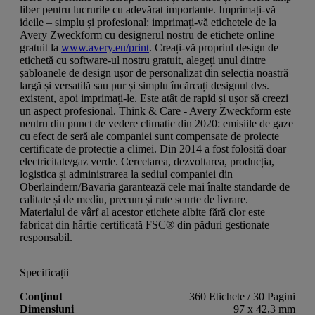
liber pentru lucrurile cu adevărat importante. Imprimați-vă
ideile – simplu și profesional: imprimați-vă etichetele de la
Avery Zweckform cu designerul nostru de etichete online
gratuit la
www.avery.eu/print
. Creați-vă propriul design de
etichetă cu software-ul nostru gratuit, alegeți unul dintre
șabloanele de design ușor de personalizat din selecția noastră
largă și versatilă sau pur și simplu încărcați designul dvs.
existent, apoi imprimați-le. Este atât de rapid și ușor să creezi
un aspect profesional. Think & Care - Avery Zweckform este
neutru din punct de vedere climatic din 2020: emisiile de gaze
cu efect de seră ale companiei sunt compensate de proiecte
certificate de protecție a climei. Din 2014 a fost folosită doar
electricitate/gaz verde. Cercetarea, dezvoltarea, producția,
logistica și administrarea la sediul companiei din
Oberlaindern/Bavaria garantează cele mai înalte standarde de
calitate și de mediu, precum și rute scurte de livrare.
Materialul de vârf al acestor etichete albite fără clor este
fabricat din hârtie certificată FSC® din păduri gestionate
responsabil.
Specificații
Conţinut
360 Etichete / 30 Pagini
Dimensiuni
97 x 42,3 mm