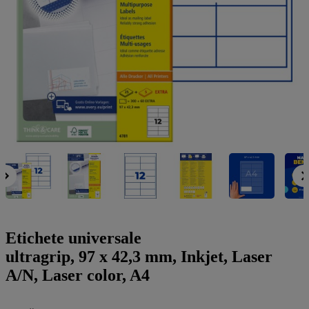
a
g
n
l
a
u
m
m
e
o
n
b
u
i
l
e
Etichete universale
ultragrip, 97 x 42,3 mm, Inkjet, Laser
A/N, Laser color, A4