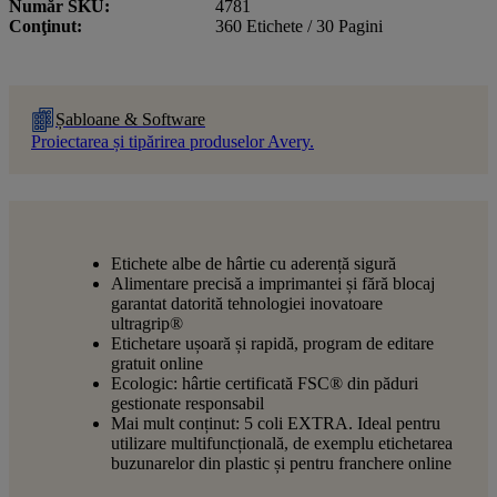
Număr SKU
4781
Conţinut
360 Etichete / 30 Pagini
Șabloane & Software
Proiectarea și tipărirea produselor Avery.
Etichete albe de hârtie cu aderență sigură
Alimentare precisă a imprimantei și fără blocaj
garantat datorită tehnologiei inovatoare
ultragrip®
Etichetare ușoară și rapidă, program de editare
gratuit online
Ecologic: hârtie certificată FSC® din păduri
gestionate responsabil
Mai mult conținut: 5 coli EXTRA. Ideal pentru
utilizare multifuncțională, de exemplu etichetarea
buzunarelor din plastic și pentru franchere online