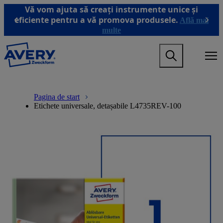
T
Vă vom ajuta să creați instrumente unice și
r
eficiente pentru a vă promova produsele.
Află mai
Previous
Next
e
multe
c
i
M
l
a
a
i
c
n
o
M
B
n
n
a
r
Pagina de start
a
ț
i
e
Etichete universale, detașabile L4735REV-100
v
i
n
a
i
n
n
d
g
u
a
c
a
t
v
r
t
u
i
u
i
l
g
m
o
p
a
b
n
r
t
m
i
i
e
n
o
g
c
n
a
i
m
m
p
e
e