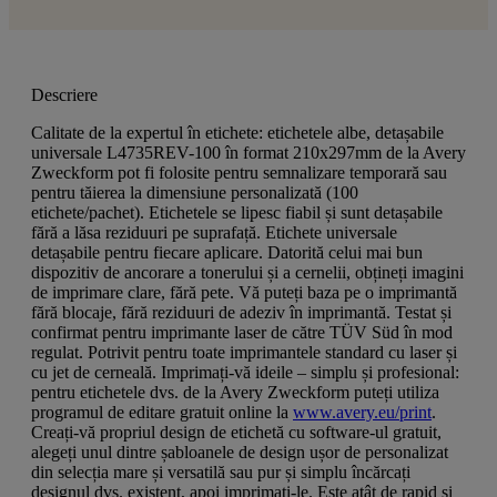
Descriere
Calitate de la expertul în etichete: etichetele albe, detașabile
universale L4735REV-100 în format 210x297mm de la Avery
Zweckform pot fi folosite pentru semnalizare temporară sau
pentru tăierea la dimensiune personalizată (100
etichete/pachet). Etichetele se lipesc fiabil și sunt detașabile
fără a lăsa reziduuri pe suprafață. Etichete universale
detașabile pentru fiecare aplicare. Datorită celui mai bun
dispozitiv de ancorare a tonerului și a cernelii, obțineți imagini
de imprimare clare, fără pete. Vă puteți baza pe o imprimantă
fără blocaje, fără reziduuri de adeziv în imprimantă. Testat și
confirmat pentru imprimante laser de către TÜV Süd în mod
regulat. Potrivit pentru toate imprimantele standard cu laser și
cu jet de cerneală. Imprimați-vă ideile – simplu și profesional:
pentru etichetele dvs. de la Avery Zweckform puteți utiliza
programul de editare gratuit online la
www.avery.eu/print
.
Creați-vă propriul design de etichetă cu software-ul gratuit,
alegeți unul dintre șabloanele de design ușor de personalizat
din selecția mare și versatilă sau pur și simplu încărcați
designul dvs. existent, apoi imprimați-le. Este atât de rapid și