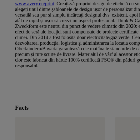
www.avery.eu/print
. Creați-vă propriul design de etichetă cu so
alegeți unul dintre șabloanele de design ușor de personalizat din
versatilă sau pur și simplu încărcați designul dvs. existent, apoi
atât de rapid și ușor să creezi un aspect profesional. Think & C
Zweckform este neutru din punct de vedere climatic din 2020: e
efect de seră ale locației sunt compensate de proiecte certificate 
climei. Din 2014 a fost folosită doar electricitate/gaz verde. Cer
dezvoltarea, producția, logistica și administrarea la locația comp
Oberlaindern/Bavaria garantează cele mai înalte standarde de cal
precum și rute scurte de livrare. Materialul de vârf al acestor etic
clor este fabricat din hârtie 100% certificată FSC® din păduri g
responsabil.
Facts