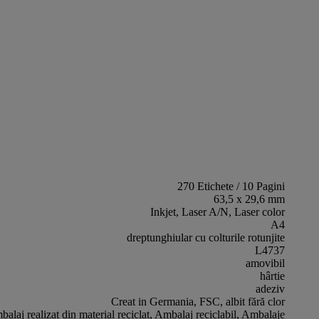
270 Etichete / 10 Pagini
63,5 x 29,6 mm
Inkjet, Laser A/N, Laser color
A4
dreptunghiular cu colturile rotunjite
L4737
amovibil
hârtie
adeziv
Creat in Germania, FSC, albit fără clor
alaj realizat din material reciclat, Ambalaj reciclabil, Ambalaje