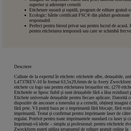
superior și aderenței cernelii
Etichetare ușoară și rapidă, program de editare gratuit o
Ecologic: hârtie certificată FSC® din păduri gestionate
responsabil
Perfect pentru biroul privat sau pentru lucrul de acasă. 
pentru etichetarea temporară sau care se schimbă frecv
Descriere
Calitate de la expertul în etichete: etichetele albe, detașabile, un
L4737REV-10 în format 63,5x29,6mm de la Avery Zweckform s
etichete cu logo sau pentru etichetarea broșurilor etc. (270 etich
Etichetele se lipesc fiabil și sunt detașabile fără a lăsa reziduuri
Etichete universale detașabile pentru fiecare aplicare. Datorită 
dispozitiv de ancorare a tonerului și a cernelii, obțineți imagini
fără pete. Vă puteți baza pe o imprimantă fără blocaje, fără rezi
imprimantă. Testat și confirmat pentru imprimante laser de că
regulat. Potrivit pentru toate imprimantele standard cu laser și cu
Imprimați-vă ideile – simplu și profesional: pentru etichetele dv
Zweckform puteți utiliza programul de editare gratuit online la