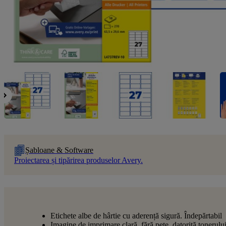
Șabloane & Software
Proiectarea și tipărirea produselor Avery.
Etichete albe de hârtie cu aderență sigură. Îndepărtabil
Imagine de imprimare clară, fără pete, datorită tonerulu