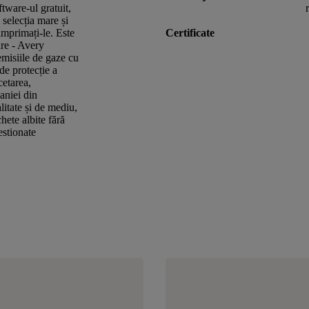
ftware-ul gratuit,
 selecția mare și
 imprimați-le. Este
Certificate
are - Avery
misiile de gaze cu
de protecție a
cetarea,
aniei din
itate și de mediu,
hete albite fără
estionate