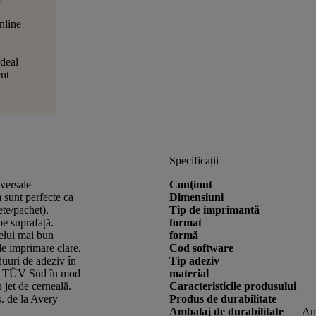
nline
Ideal
ent
Specificații
iversale
Conţinut
unt perfecte ca
Dimensiuni
ete/pachet).
Tip de imprimantă
 pe suprafață.
format
celui mai bun
formă
 de imprimare clare,
Cod software
duuri de adeziv în
Tip adeziv
tre TÜV Süd în mod
material
 jet de cerneală.
Caracteristicile produsului
s. de la Avery
Produs de durabilitate
Ambalaj de durabilitate
Amb