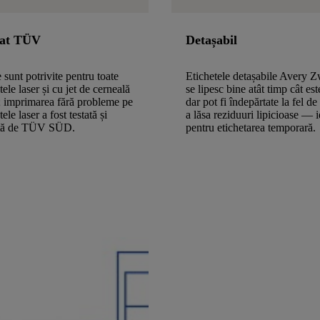
cat TÜV
Detașabil
 sunt potrivite pentru toate
Etichetele detașabile Avery 
ele laser și cu jet de cerneală
se lipesc bine atât timp cât est
; imprimarea fără probleme pe
dar pot fi îndepărtate la fel de
le laser a fost testată și
a lăsa reziduuri lipicioase — 
tă de TÜV SÜD.
pentru etichetarea temporară.