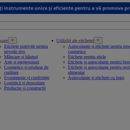
ți instrumente unice și eficiente pentru a vă promova p
toare
Utilizări ale etichetei
Etichete potrivite pentru
Autocolante și etichete pentru pr
nevoile dvs
cosmetice
Mâncare și băuturi
Etichete pentru sticle
Arte și meșteșuguri
Etichete și autocolante pentru bo
Cosmetice și produse de
Etichete și autocolante pentru sec
curățare
alimentar
Evenimente și conferințe
Autocolante și etichete cu logo
Logistică şi depozitare
Producție și construcții