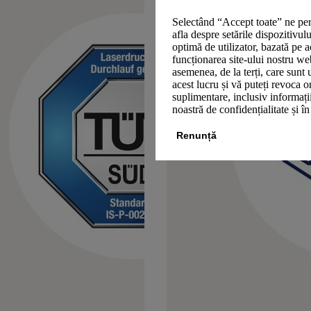
Selectând “Accept toate” ne per
afla despre setările dispozitivul
optimă de utilizator, bazată pe a
funcționarea site-ului nostru we
asemenea, de la terți, care sunt 
acest lucru și vă puteți revoca 
suplimentare, inclusiv informații
noastră de confidențialitate și î
Renunță