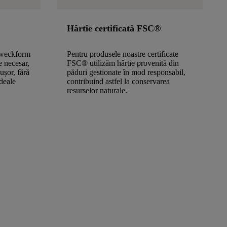
Hârtie certificată FSC®
Zweckform
Pentru produsele noastre certificate
e necesar,
FSC® utilizăm hârtie provenită din
 ușor, fără
păduri gestionate în mod responsabil,
ideale
contribuind astfel la conservarea
resurselor naturale.