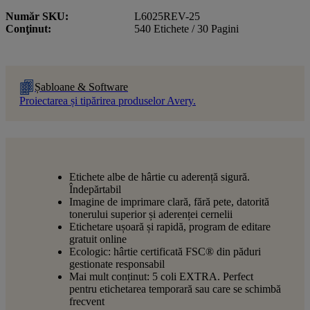
Număr SKU
L6025REV-25
Conţinut
540 Etichete / 30 Pagini
Șabloane & Software
Proiectarea și tipărirea produselor Avery.
Etichete albe de hârtie cu aderență sigură.
Îndepărtabil
Imagine de imprimare clară, fără pete, datorită
tonerului superior și aderenței cernelii
Etichetare ușoară și rapidă, program de editare
gratuit online
Ecologic: hârtie certificată FSC® din păduri
gestionate responsabil
Mai mult conținut: 5 coli EXTRA. Perfect
pentru etichetarea temporară sau care se schimbă
frecvent