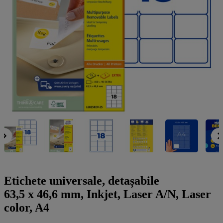
a
g
n
l
a
u
m
m
e
o
n
b
u
i
l
e
Etichete universale, detașabile
63,5 x 46,6 mm, Inkjet, Laser A/N, Laser
color, A4