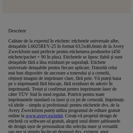
Descriere
Calitate de la expertul în etichete: etichetele universale albe,
detașabile L6025REV-25 în format 63,5x46,6mm de la Avery
Zweckform sunt perfecte pentru etichetarea produselor (450
etichete/pachet + 90 în plus). Etichetele se lipesc fiabil și sunt
detașabile fără a lăsa reziduuri pe suprafață. Etichete
universale detașabile pentru fiecare aplicare. Datorită celui
mai bun dispozitiv de ancorare a tonerului și a cernelii,
obțineți imagini de imprimare clare, fără pete. Vă puteți baza
pe o imprimantă fără blocaje, fără reziduuri de adeziv în
imprimantă. Testat și confirmat pentru imprimante laser de
către TÜV Süd în mod regulat. Potrivit pentru toate
imprimantele standard cu laser și cu jet de cerneală. Imprimați-
vă ideile – simplu și profesional: pentru etichetele dvs. de la
Avery Zweckform puteți utiliza programul de editare gratuit
online la
www.avery.eu/print
. Creați-vă propriul design de
etichetă cu software-ul gratuit, alegeți unul dintre șabloanele
de design ușor de personalizat din selecția mare și versatilă
sau pur și simplu încărcați designul dvs. existent, apoi