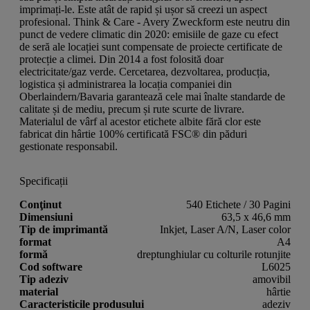
imprimați-le. Este atât de rapid și ușor să creezi un aspect
profesional. Think & Care - Avery Zweckform este neutru din
punct de vedere climatic din 2020: emisiile de gaze cu efect
de seră ale locației sunt compensate de proiecte certificate de
protecție a climei. Din 2014 a fost folosită doar
electricitate/gaz verde. Cercetarea, dezvoltarea, producția,
logistica și administrarea la locația companiei din
Oberlaindern/Bavaria garantează cele mai înalte standarde de
calitate și de mediu, precum și rute scurte de livrare.
Materialul de vârf al acestor etichete albite fără clor este
fabricat din hârtie 100% certificată FSC® din păduri
gestionate responsabil.
Specificații
Conţinut
540 Etichete / 30 Pagini
Dimensiuni
63,5 x 46,6 mm
Tip de imprimantă
Inkjet, Laser A/N, Laser color
format
A4
formă
dreptunghiular cu colturile rotunjite
Cod software
L6025
Tip adeziv
amovibil
material
hârtie
Caracteristicile produsului
adeziv