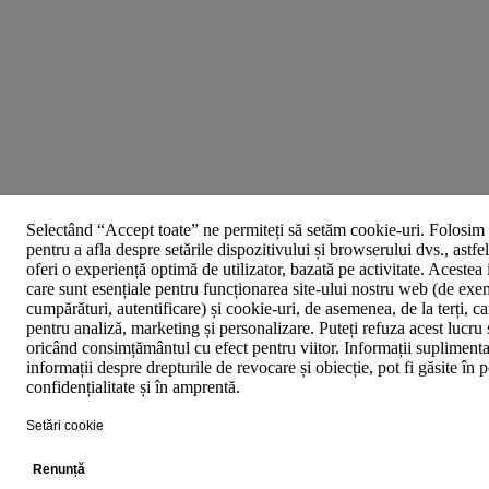
Selectând “Accept toate” ne permiteți să setăm cookie-uri. Folosim 
pentru a afla despre setările dispozitivului și browserului dvs., astfe
oferi o experiență optimă de utilizator, bazată pe activitate. Acestea
care sunt esențiale pentru funcționarea site-ului nostru web (de exe
cumpărături, autentificare) și cookie-uri, de asemenea, de la terți, car
pentru analiză, marketing și personalizare. Puteți refuza acest lucru 
oricând consimțământul cu efect pentru viitor. Informații suplimenta
informații despre drepturile de revocare și obiecție, pot fi găsite în p
confidențialitate și în amprentă.
Setări cookie
Renunță