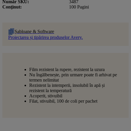
Număr SKU
3487
Conţinut
100 Pagini
Șabloane & Software
Proiectarea și tipărirea produselor Avery.
Film rezistent la rupere, rezistent la uzura
Nu îngălbenește, prin urmare poate fi arhivat pe
termen nelimitat
Rezistent la intemperii, insolubil în apă și
rezistent la temperatură
Acoperit, stivuibil
Filat, stivuibil, 100 de coli per pachet