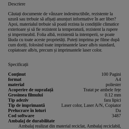
Descriere
Căutați documente de vânzare indestructibile, rezistente la
uzură sau trebuie să afișați anunțuri informative în aer liber?
Apoi, materialul trebuie să poată rezista la condițiile climatice
exterioare și să fie rezistent la temperatură, rezistent la rupere
și impermeabil. Folia albă, rezistentă la intemperii, se poate
lăuda cu toate aceste proprietăți. Puteți imprima pe filme după
cum doriți, folosind toate imprimantele laser alb/n standard,
copiatoare alb/n, precum și imprimantele laser color.
Specificații
Conţinut
100 Pagini
format
A4
material
poliester
Acoperire de suprafață
Tratat pe ambele fețe
Grosimea filmului
0.12 mm
Tip adeziv
fara lipici
Tip de imprimantă
Laser color, Laser A/N, Copiator
Prelucrare în loturi
Da
Cod software
3487
Ambalaj de durabilitate
Ambalaj realizat din material reciclat, Ambalaj reciclabil,