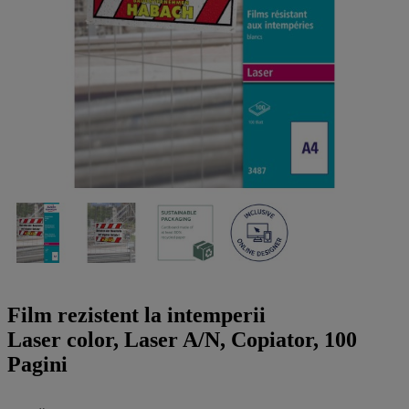
a
g
n
l
a
u
m
m
e
o
n
b
u
i
l
e
Film rezistent la intemperii
Laser color, Laser A/N, Copiator, 100
Pagini