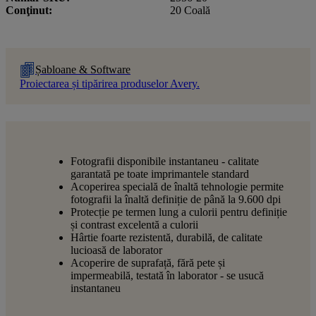
Conţinut
20 Coală
Șabloane & Software
Proiectarea și tipărirea produselor Avery.
Fotografii disponibile instantaneu - calitate
garantată pe toate imprimantele standard
Acoperirea specială de înaltă tehnologie permite
fotografii la înaltă definiție de până la 9.600 dpi
Protecție pe termen lung a culorii pentru definiție
și contrast excelentă a culorii
Hârtie foarte rezistentă, durabilă, de calitate
lucioasă de laborator
Acoperire de suprafață, fără pete și
impermeabilă, testată în laborator - se usucă
instantaneu