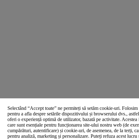
Selectând “Accept toate” ne permiteți să setăm cookie-uri. Folosim 
pentru a afla despre setările dispozitivului și browserului dvs., astfe
oferi o experiență optimă de utilizator, bazată pe activitate. Acestea
care sunt esențiale pentru funcționarea site-ului nostru web (de exe
cumpărături, autentificare) și cookie-uri, de asemenea, de la terți, car
pentru analiză, marketing și personalizare. Puteți refuza acest lucru 