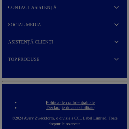
CONTACT ASISTENȚĂ
Expand
SOCIAL MEDIA
Expand
ASISTENȚĂ CLIENȚI
Expand
TOP PRODUSE
Expand
Politica de confidențialitate
F
Declarație de accesibilitate
o
o
t
©2024 Avery Zweckform, o divizie a CCL Label Limited. Toate
e
drepturile rezervate
r