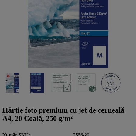
a
g
n
l
a
u
m
m
e
o
n
b
u
i
l
e
Hârtie foto premium cu jet de cerneală
A4, 20 Coală, 250 g/m²
Număr SKU
2556-20