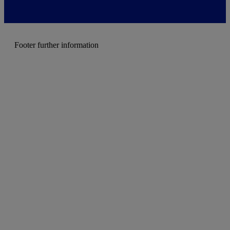
m
e
n
u
Footer further information