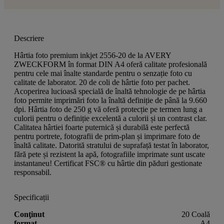
Descriere
Hârtia foto premium inkjet 2556-20 de la AVERY
ZWECKFORM în format DIN A4 oferă calitate profesională
pentru cele mai înalte standarde pentru o senzație foto cu
calitate de laborator. 20 de coli de hârtie foto per pachet.
Acoperirea lucioasă specială de înaltă tehnologie de pe hârtia
foto permite imprimări foto la înaltă definiție de până la 9.660
dpi. Hârtia foto de 250 g vă oferă protecție pe termen lung a
culorii pentru o definiție excelentă a culorii și un contrast clar.
Calitatea hârtiei foarte puternică și durabilă este perfectă
pentru portrete, fotografii de prim-plan și imprimare foto de
înaltă calitate. Datorită stratului de suprafață testat în laborator,
fără pete și rezistent la apă, fotografiile imprimate sunt uscate
instantaneu! Certificat FSC® cu hârtie din păduri gestionate
responsabil.
Specificații
Conţinut
20 Coală
format
A4