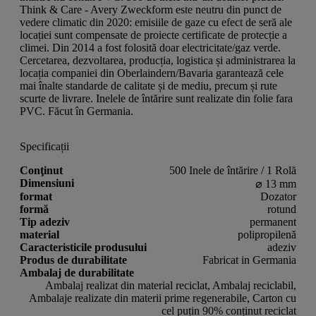
Think & Care - Avery Zweckform este neutru din punct de
vedere climatic din 2020: emisiile de gaze cu efect de seră ale
locației sunt compensate de proiecte certificate de protecție a
climei. Din 2014 a fost folosită doar electricitate/gaz verde.
Cercetarea, dezvoltarea, producția, logistica și administrarea la
locația companiei din Oberlaindern/Bavaria garantează cele
mai înalte standarde de calitate și de mediu, precum și rute
scurte de livrare. Inelele de întărire sunt realizate din folie fara
PVC. Făcut în Germania.
Specificații
Conţinut
500 Inele de întărire / 1 Rolă
Dimensiuni
⌀ 13 mm
format
Dozator
formă
rotund
Tip adeziv
permanent
material
polipropilenă
Caracteristicile produsului
adeziv
Produs de durabilitate
Fabricat in Germania
Ambalaj de durabilitate
Ambalaj realizat din material reciclat, Ambalaj reciclabil,
Ambalaje realizate din materii prime regenerabile, Carton cu
cel puțin 90% conținut reciclat