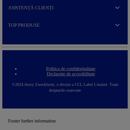
ASISTENȚĂ CLIENȚI
Expand
TOP PRODUSE
Expand
Politica de confidențialitate
F
Declarație de accesibilitate
o
o
t
©2024 Avery Zweckform, o divizie a CCL Label Limited. Toate
e
drepturile rezervate
r
m
e
n
u
Footer further information