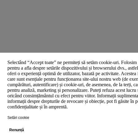
Selectând “Accept toate” ne permiteți să setăm cookie-uri. Folosim 
pentru a afla despre setările dispozitivului și browserului dvs., astfe
oferi o experiență optimă de utilizator, bazată pe activitate. Acestea
care sunt esențiale pentru funcționarea site-ului nostru web (de exe
cumpărături, autentificare) și cookie-uri, de asemenea, de la terți, car
pentru analiză, marketing și personalizare. Puteți refuza acest lucru 
oricând consimțământul cu efect pentru viitor. Informații suplimenta
informații despre drepturile de revocare și obiecție, pot fi găsite în p
confidențialitate și în amprentă.
Setări cookie
Renunță