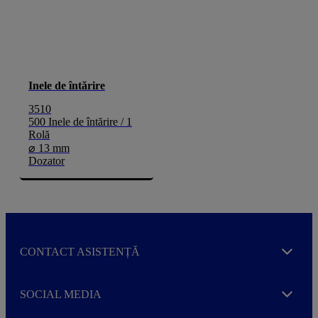
Inele de întărire
3510
500 Inele de întărire / 1
Rolă
⌀ 13 mm
Dozator
CONTACT ASISTENȚĂ
Expand
SOCIAL MEDIA
Expand