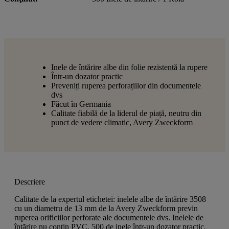
Inele de întărire albe din folie rezistentă la rupere
Într-un dozator practic
Preveniți ruperea perforațiilor din documentele
dvs
Făcut în Germania
Calitate fiabilă de la liderul de piață, neutru din
punct de vedere climatic, Avery Zweckform
Descriere
Calitate de la expertul etichetei: inelele albe de întărire 3508
cu un diametru de 13 mm de la Avery Zweckform previn
ruperea orificiilor perforate ale documentele dvs. Inelele de
întărire nu contin PVC. 500 de inele într-un dozator practic.