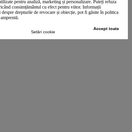
utilizate pentru analiză, marketing și personalizare. Puteți refuza
oricând consimțământul cu efect pentru viitor. Informații
 despre drepturile de revocare și obiecție, pot fi găsite în politica
n amprentă.
Accept toate
Setări cookie