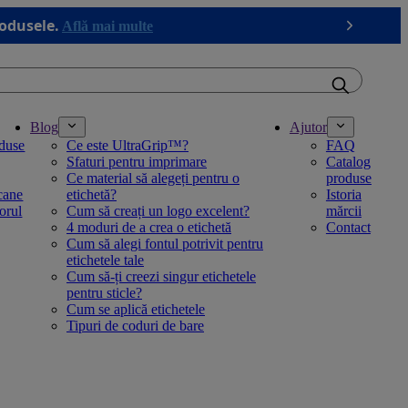
rodusele.
Află mai multe
Next
Blog
Ajutor
oduse
Ce este UltraGrip™?
FAQ
Sfaturi pentru imprimare
Catalog
Ce material să alegeți pentru o
produse
rcane
etichetă?
Istoria
torul
Cum să creați un logo excelent?
mărcii
4 moduri de a crea o etichetă
Contact
Cum să alegi fontul potrivit pentru
etichetele tale
Cum să-ți creezi singur etichetele
pentru sticle?
Cum se aplică etichetele
Tipuri de coduri de bare