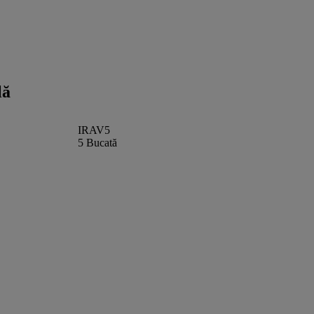
lă
IRAV5
5 Bucată