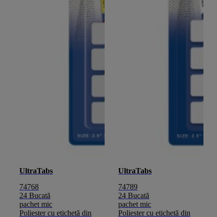
UltraTabs
UltraTabs
74768
74789
24 Bucată
24 Bucată
pachet mic
pachet mic
Poliester cu etichetă din
Poliester cu etichetă din