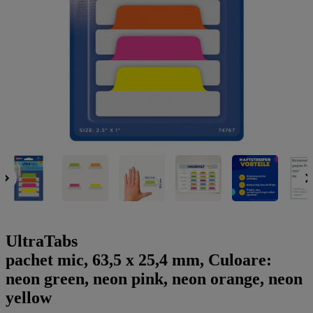
a
g
n
l
a
u
m
m
e
o
n
b
u
i
l
e
UltraTabs
pachet mic, 63,5 x 25,4 mm, Culoare:
neon green, neon pink, neon orange, neon
yellow