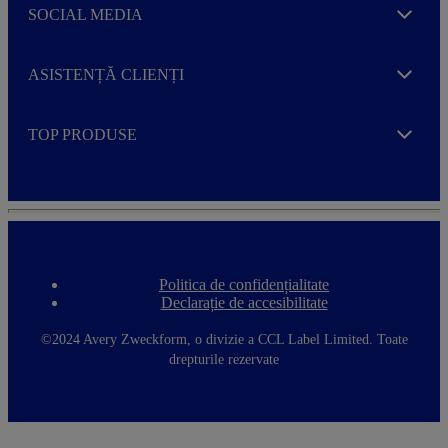
SOCIAL MEDIA
Expand
ASISTENȚĂ CLIENȚI
Expand
TOP PRODUSE
Expand
Politica de confidențialitate
F
Declarație de accesibilitate
o
o
t
©2024 Avery Zweckform, o divizie a CCL Label Limited. Toate
e
drepturile rezervate
r
m
e
n
u