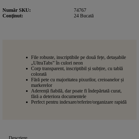
Număr SKU
74767
Conţinut
24 Bucată
File robuste, inscriptibile pe două fețe, detașabile
„UltraTabs” în culori neon
Corp transparent, inscriptibil și subțire, cu tablă
colorată
Fără pete cu majoritatea pixurilor, creioanelor și
markerelor
Aderență fiabilă, dar poate fi îndepărtată curat,
fără a deteriora documentele
Perfect pentru indexare/referire/organizare rapidă
Descriere