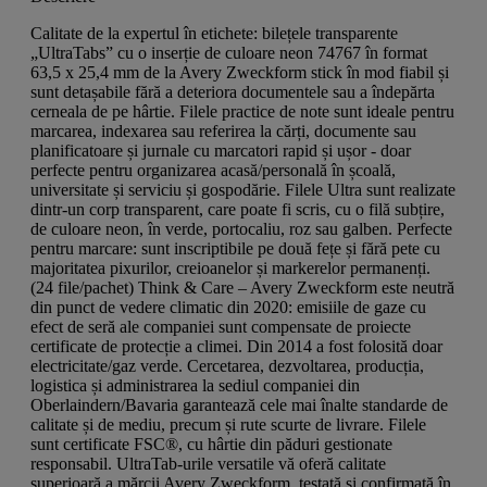
Calitate de la expertul în etichete: bilețele transparente
„UltraTabs” cu o inserție de culoare neon 74767 în format
63,5 x 25,4 mm de la Avery Zweckform stick în mod fiabil și
sunt detașabile fără a deteriora documentele sau a îndepărta
cerneala de pe hârtie. Filele practice de note sunt ideale pentru
marcarea, indexarea sau referirea la cărți, documente sau
planificatoare și jurnale cu marcatori rapid și ușor - doar
perfecte pentru organizarea acasă/personală în școală,
universitate și serviciu și gospodărie. Filele Ultra sunt realizate
dintr-un corp transparent, care poate fi scris, cu o filă subțire,
de culoare neon, în verde, portocaliu, roz sau galben. Perfecte
pentru marcare: sunt inscriptibile pe două fețe și fără pete cu
majoritatea pixurilor, creioanelor și markerelor permanenți.
(24 file/pachet) Think & Care – Avery Zweckform este neutră
din punct de vedere climatic din 2020: emisiile de gaze cu
efect de seră ale companiei sunt compensate de proiecte
certificate de protecție a climei. Din 2014 a fost folosită doar
electricitate/gaz verde. Cercetarea, dezvoltarea, producția,
logistica și administrarea la sediul companiei din
Oberlaindern/Bavaria garantează cele mai înalte standarde de
calitate și de mediu, precum și rute scurte de livrare. Filele
sunt certificate FSC®, cu hârtie din păduri gestionate
responsabil. UltraTab-urile versatile vă oferă calitate
superioară a mărcii Avery Zweckform, testată și confirmată în