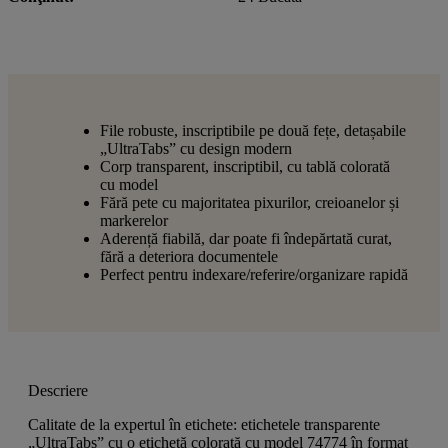
File robuste, inscriptibile pe două fețe, detașabile
„UltraTabs” cu design modern
Corp transparent, inscriptibil, cu tablă colorată
cu model
Fără pete cu majoritatea pixurilor, creioanelor și
markerelor
Aderență fiabilă, dar poate fi îndepărtată curat,
fără a deteriora documentele
Perfect pentru indexare/referire/organizare rapidă
Descriere
Calitate de la expertul în etichete: etichetele transparente
„UltraTabs” cu o etichetă colorată cu model 74774 în format