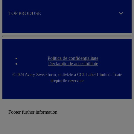
TOP PRODUSE
Expand
Politica de confidențialitate
F
Declarație de accesibilitate
o
o
t
©2024 Avery Zweckform, o divizie a CCL Label Limited. Toate
e
drepturile rezervate
r
m
e
n
u
Footer further information