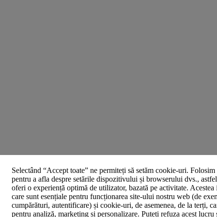
Selectând “Accept toate” ne permiteți să setăm cookie-uri. Folosim 
pentru a afla despre setările dispozitivului și browserului dvs., astfe
oferi o experiență optimă de utilizator, bazată pe activitate. Acestea
care sunt esențiale pentru funcționarea site-ului nostru web (de exe
cumpărături, autentificare) și cookie-uri, de asemenea, de la terți, car
pentru analiză, marketing și personalizare. Puteți refuza acest lucru 