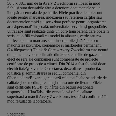
50,8 x 38,1 mm de la Avery Zweckform se lipesc în mod
fiabil și sunt detașabile fără a deteriora documentele sau a
îndepărta cerneala de pe hârtie. Filele practice de note sunt
ideale pentru marcarea, indexarea sau referirea cărților sau
documentelor rapid și ușor - doar perfecte pentru organizarea
acasă/personală în școală, universitate, serviciu și gospodărie.
UltraTabs sunt realizate dintr-un corp transparent, care poate fi
scris, cu o filă colorată cu model în albastru, verde sau roz.
Perfecte pentru marcare: sunt inscriptibile și fără pete cu
majoritatea pixurilor, creioanelor și markerelor permanenți.
(24 file/pachet) Think & Care – Avery Zweckform este neutră
din punct de vedere climatic din 2020: emisiile de gaze cu
efect de seră ale companiei sunt compensate de proiecte
certificate de protecție a climei. Din 2014 a fost folosită doar
electricitate/gaz verde. Cercetarea, dezvoltarea, producția,
logistica și administrarea la sediul companiei din
Oberlaindern/Bavaria garantează cele mai înalte standarde de
calitate și de mediu, precum și rute scurte de livrare. Filele
sunt certificate FSC®, cu hârtie din păduri gestionate
responsabil. UltraTab-urile versatile vă oferă calitate
superioară a mărcii Avery Zweckform, testată și confirmată în
mod regulat de laboratoare.
Specificații