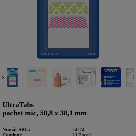
a
g
n
l
a
u
m
m
e
o
n
b
u
i
l
e
UltraTabs
pachet mic, 50,8 x 38,1 mm
Număr SKU
74774
Conţinut
24 Bucată