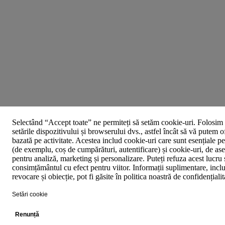
Selectând “Accept toate” ne permiteți să setăm cookie-uri. Folosim 
setările dispozitivului și browserului dvs., astfel încât să vă putem o
bazată pe activitate. Acestea includ cookie-uri care sunt esențiale p
(de exemplu, coș de cumpărături, autentificare) și cookie-uri, de asem
pentru analiză, marketing și personalizare. Puteți refuza acest lucru 
consimțământul cu efect pentru viitor. Informații suplimentare, inclu
revocare și obiecție, pot fi găsite în politica noastră de confidențiali
Setări cookie
Renunță