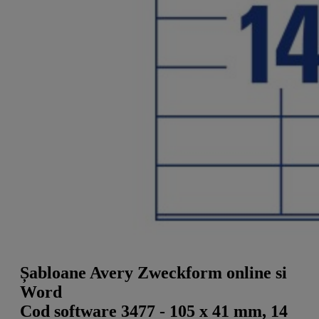
a
g
n
l
a
u
m
m
e
o
n
b
u
i
l
e
Șabloane Avery Zweckform online si
Word
Cod software 3477 - 105 x 41 mm, 14