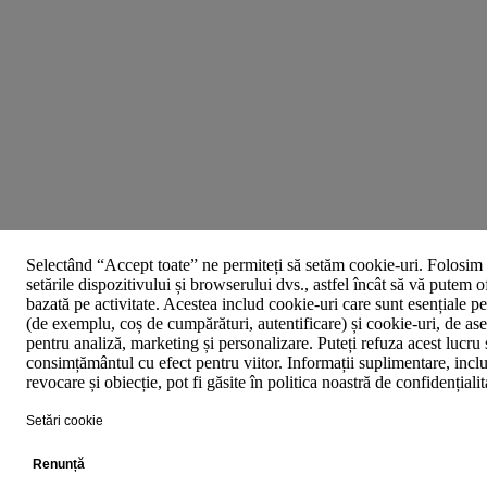
Selectând “Accept toate” ne permiteți să setăm cookie-uri. Folosim 
setările dispozitivului și browserului dvs., astfel încât să vă putem o
bazată pe activitate. Acestea includ cookie-uri care sunt esențiale p
(de exemplu, coș de cumpărături, autentificare) și cookie-uri, de asem
pentru analiză, marketing și personalizare. Puteți refuza acest lucru 
consimțământul cu efect pentru viitor. Informații suplimentare, inclu
revocare și obiecție, pot fi găsite în politica noastră de confidențiali
Setări cookie
Renunță