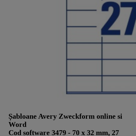
a
g
n
l
a
u
m
m
e
o
n
b
u
i
l
e
Șabloane Avery Zweckform online si
Word
Cod software 3479 - 70 x 32 mm, 27