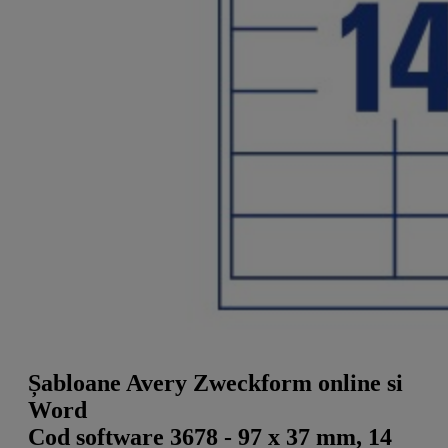
a
g
n
l
a
u
m
m
e
o
n
b
u
i
l
e
Șabloane Avery Zweckform online si
Word
Cod software 3678 - 97 x 37 mm, 14