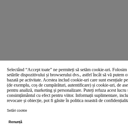
Selectând “Accept toate” ne permiteți să setăm cookie-uri. Folosim 
setările dispozitivului și browserului dvs., astfel încât să vă putem o
bazată pe activitate. Acestea includ cookie-uri care sunt esențiale p
(de exemplu, coș de cumpărături, autentificare) și cookie-uri, de asem
pentru analiză, marketing și personalizare. Puteți refuza acest lucru 
consimțământul cu efect pentru viitor. Informații suplimentare, inclu
revocare și obiecție, pot fi găsite în politica noastră de confidențiali
Setări cookie
Renunță