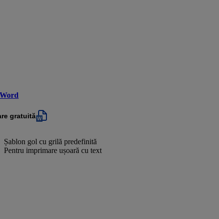
 Word
re gratuită
Șablon gol cu grilă predefinită
Pentru imprimare ușoară cu text