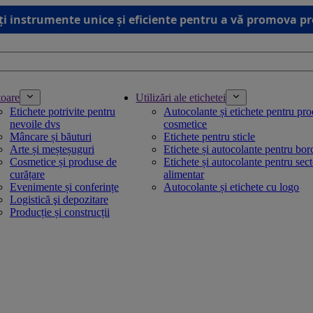
ți instrumente unice și eficiente pentru a vă promova p
toare
Utilizări ale etichetei
Etichete potrivite pentru
Autocolante și etichete pentru pr
nevoile dvs
cosmetice
Mâncare și băuturi
Etichete pentru sticle
Arte și meșteșuguri
Etichete și autocolante pentru bo
Cosmetice și produse de
Etichete și autocolante pentru sec
curățare
alimentar
Evenimente și conferințe
Autocolante și etichete cu logo
Logistică şi depozitare
Producție și construcții