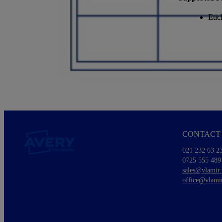
Etic
CONTACT 
021 232 63 2
0725 555 489
sales@vlamir.
office@vlamir