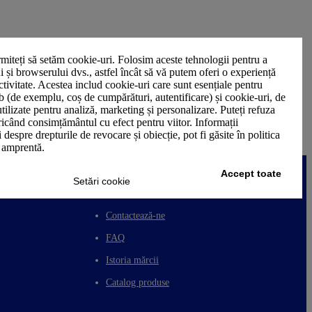
miteți să setăm cookie-uri. Folosim aceste tehnologii pentru a
ui și browserului dvs., astfel încât să vă putem oferi o experiență
ctivitate. Acestea includ cookie-uri care sunt esențiale pentru
b (de exemplu, coș de cumpărături, autentificare) și cookie-uri, de
utilizate pentru analiză, marketing și personalizare. Puteți refuza
oricând consimțământul cu efect pentru viitor. Informații
 despre drepturile de revocare și obiecție, pot fi găsite în politica
n amprentă.
Accept toate
Setări cookie
ASISTENȚĂ CLIENȚI
Contactează-ne
FAQ
Istoria mărcii
Catalog produse