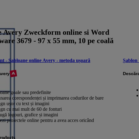
e Avery Zweckform online si Word
ware 3679 - 97 x 55 mm, 10 pe coală
nt - Șabloane online Avery - metoda ușoară
Șablon
Avery
Descăra
oane goale sau predefinite
narea corespondenței și imprimarea codurilor de bare
gn ușor cu text și imagini
gn cu mai mult de 60 de fonturi
gă logouri, grafice și imagini
ezi proiectele online pentru a avea acces oricând
roducts