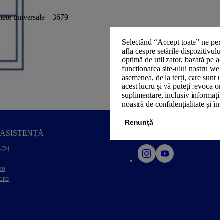
hete universale – 3679
Selectând “Accept toate” ne per
afla despre setările dispozitivul
optimă de utilizator, bazată pe a
funcționarea site-ului nostru we
asemenea, de la terți, care sunt 
acest lucru și vă puteți revoca 
suplimentare, inclusiv informații
noastră de confidențialitate și î
Renunță
ASISTENȚĂ
SOCIAL MEDIA
3/24
ro
.ro