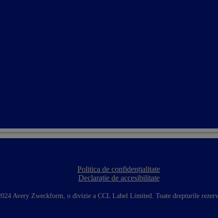
Politica de confidențialitate
F
Declarație de accesibilitate
o
o
t
024 Avery Zweckform, o divizie a CCL Label Limited. Toate drepturile rezerv
e
r