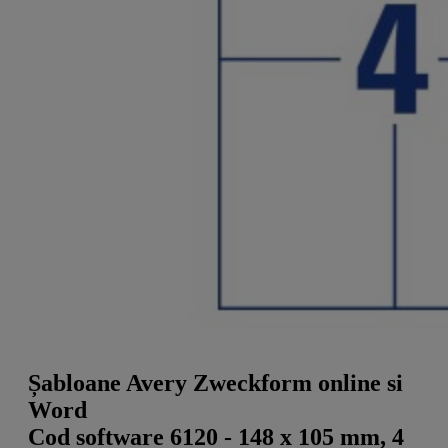
a
g
n
l
a
u
m
m
e
o
n
b
u
i
l
e
Șabloane Avery Zweckform online si
Word
Cod software 6120 - 148 x 105 mm, 4