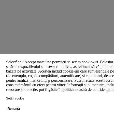
Selectând “Accept toate” ne permiteți să setăm cookie-uri. Folosim 
setările dispozitivului și browserului dvs., astfel încât să vă putem o
bazată pe activitate. Acestea includ cookie-uri care sunt esențiale p
(de exemplu, coș de cumpărături, autentificare) și cookie-uri, de asem
pentru analiză, marketing și personalizare. Puteți refuza acest lucru 
consimțământul cu efect pentru viitor. Informații suplimentare, inclu
revocare și obiecție, pot fi găsite în politica noastră de confidențiali
Setări cookie
Renunță