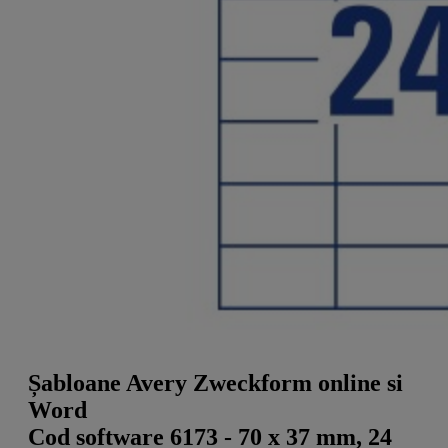
a
g
n
l
a
u
m
m
e
o
n
b
u
i
l
e
Șabloane Avery Zweckform online si
Word
Cod software 6173 - 70 x 37 mm, 24