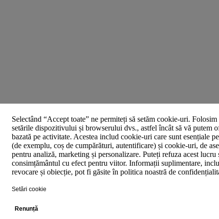
Selectând “Accept toate” ne permiteți să setăm cookie-uri. Folosim 
setările dispozitivului și browserului dvs., astfel încât să vă putem o
bazată pe activitate. Acestea includ cookie-uri care sunt esențiale p
(de exemplu, coș de cumpărături, autentificare) și cookie-uri, de asem
pentru analiză, marketing și personalizare. Puteți refuza acest lucru 
consimțământul cu efect pentru viitor. Informații suplimentare, inclu
revocare și obiecție, pot fi găsite în politica noastră de confidențiali
Setări cookie
Renunță