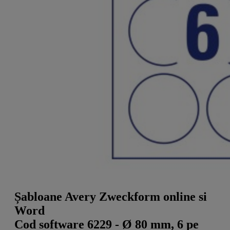
a
g
n
l
a
u
m
m
e
o
n
b
u
i
l
e
Șabloane Avery Zweckform online si
Word
Cod software 6229 - Ø 80 mm, 6 pe