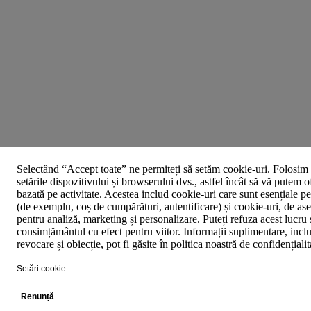
Selectând “Accept toate” ne permiteți să setăm cookie-uri. Folosim 
setările dispozitivului și browserului dvs., astfel încât să vă putem o
bazată pe activitate. Acestea includ cookie-uri care sunt esențiale p
(de exemplu, coș de cumpărături, autentificare) și cookie-uri, de asem
pentru analiză, marketing și personalizare. Puteți refuza acest lucru 
consimțământul cu efect pentru viitor. Informații suplimentare, inclu
revocare și obiecție, pot fi găsite în politica noastră de confidențiali
Setări cookie
Renunță